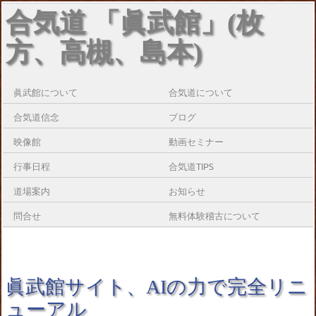
合気道 「眞武館」(枚
方、高槻、島本)
眞武館について
合気道について
合気道信念
ブログ
映像館
動画セミナー
行事日程
合気道TIPS
道場案内
お知らせ
問合せ
無料体験稽古について
眞武館サイト、AIの力で完全リニ
ューアル