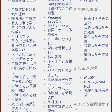
鎖骨骨折につい
篠山道場
向け合気道教室
て
｜高槻市合気道
2.学校合気道部
合気道における
連盟
気の流れ
Peugeot
呼吸法と合気道
同志社大学合気
e208GTi
教える事は学ぶ
道部
車検ラッシュ
事（ブログより
大阪経済大学合
合同スポーツ体
転載）
気道部
験教室
半身に立つ
龍谷大学合気道
６７歳になりま
重心ごと移動す
部
した。
る 基本動作と基
京都大学合気道
家内が骨折しま
本理合い
部
した
入り身転換反射
関西大学合気道
私の愛馬
道 の原点とは
部
令和７年近況報
合気道 先ずは体
告
の転換から始め
3.合気道道場
バイク乗り換え
よ
ました
合気道 許す武道
尚武館
眞武館近況報告
であるために
NPO法人AIKI-
パレスエミ公式
合気道 と少子高
NET
サイト立ち上げ
札幌合氣修練道
齢化問題
体験稽古と新規
場
合気道 道友とは
入門
一刻者
御神渡り
4.その他合気道サイ
入り身転換反射
枚方本部道場の
道の入り身
ト
現状