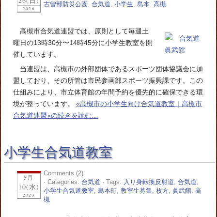
26(日)
古曽部防災公園
,
合気道
,
小学生
,
島本
,
高槻
2026
高槻市合気道連盟では、原則として毎週土
曜日の13時30分〜14時45分に小学生教室を開
催しています。
当連盟は、高槻市の外部団体であるスポーツ団体協議会に加
盟しており、その所管は市民参画部スポーツ振興課です。この
仕組みにより、市立体育館の年間予約を優先的に確保できる環
境が整っています。
«高槻市の小学生向け合気道教室｜高槻市
合気道連盟»の続きを読む…
小学生合気道教室
Comments (2)
5月
· Categories:
合気道
· Tags:
入り身転換反射道
,
合気道
,
10(水)
小学生合気道教室
,
島本町
,
教室生募集
,
枚方
,
眞武館
,
高
2023
槻