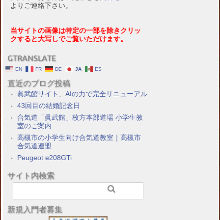
よりご連絡下さい。
当サイトの画像は特定の一部を除きクリッ
クすると大写しでご覧いただけます。
GTRANSLATE
EN
FR
DE
JA
ES
直近のブログ投稿
眞武館サイト、AIの力で完全リニューアル
43回目の結婚記念日
合気道「眞武館」枚方本部道場 小学生教
室のご案内
高槻市の小学生向け合気道教室｜高槻市
合気道連盟
Peugeot e208GTi
サイト内検索
新規入門者募集