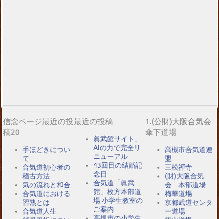
信念ページ最近の投
最近の投稿
1.(公財)大阪合気会
稿20
傘下道場
眞武館サイト、
AIの力で完全リ
手ほどきについ
高槻市合気道連
ニューアル
て
盟
43回目の結婚記
合気道初心者の
三松禪寺
念日
稽古方法
(財)大阪合気
合気道「眞武
気の流れと和合
会 本部道場
館」枚方本部道
合気道における
梅華道場
場 小学生教室の
習熟とは
京都武道センタ
ご案内
合気道人生
ー道場
高槻市の小学生