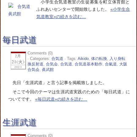
小学生合気道教室の生徒募集を町立体育館と
ふれあいセンターで開始致しました。
«小学生合
気道教室»の続きを読む…
毎日武道
Comments (0)
2月
· Categories:
合気道
· Tags:
Aikido
,
体の転換
,
入り身転
21(火)
換反射道
,
合気会
,
合気道
,
合気道基本動作
,
合氣道
,
大阪
2023
合気会
,
眞武館
先日「生涯武道」と言う記事を掲載致しました。
そこで今回のテーマは生涯武道実践のための「毎日武道」に
ついてです。
«毎日武道»の続きを読む…
生涯武道
Comments (0)