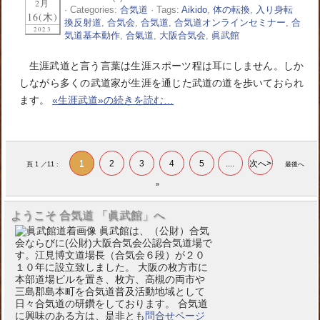
2月
· Categories:
合気道
· Tags:
Aikido
,
体の転換
,
入り身転
16(木)
換反射道
,
合気会
,
合気道
,
合気道オンラインセミナー
,
合
2023
気道基本動作
,
合氣道
,
大阪合気会
,
眞武館
生涯武道と言う言葉は生涯スポーツ程は耳にしません。しか
しながら多くの武道家が生涯を通じた武道の道を歩いておられ
ます。
«生涯武道»の続きを読む…
1
2
3
4
5
....
次へ>
頁 1 ／11 :
最後へ
»
ようこそ 合気道 「眞武館」へ
眞武館は、（公財）合気
会ならびに(公財)大阪合気会公認合気道場で
す。江見博文道場長（合気会６段）が２０
１０年に設立致しました。 大阪の枚方市に
本部道場ビルを置き、枚方、高槻の両市や
三島郡島本町を合気道普及活動地域として
日々合気道の研鑽をしております。 合気道
に興味のある方は、是非とも
問合せページ