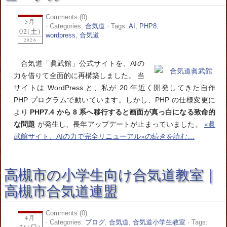
Comments (0)
5月
· Categories:
合気道
· Tags:
AI
,
PHP8
,
02(土)
wordpress
,
合気道
2026
合気道「眞武館」公式サイトを、AIの
力を借りて全面的に再構築しました。 当
サイトは WordPress と、私が 20 年近く開発してきた自作
PHP プログラムで動いています。しかし、PHP の仕様変更に
より
PHP7.4 から 8 系へ移行すると画面が真っ白になる致命的
な問題
が発生し、長年アップデートが止まっていました。
«眞
武館サイト、AIの力で完全リニューアル»の続きを読む…
高槻市の小学生向け合気道教室｜
高槻市合気道連盟
Comments (0)
4月
· Categories:
ブログ
,
合気道
,
合気道小学生教室
· Tags: