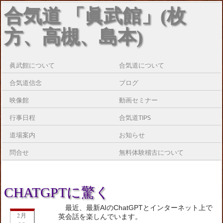
合気道 「眞武館」(枚
方、高槻、島本)
眞武館について
合気道について
合気道信念
ブログ
映像館
動画セミナー
行事日程
合気道TIPS
道場案内
お知らせ
問合せ
無料体験稽古について
CHATGPTに驚く
最近、最新AIのChatGPTとインターネット上で
2月
英会話を楽しんでいます。