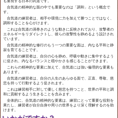
も重視する日本の武道です。
合気道の精神的な面の中でも重要なのは「調和」という概念で
す。
合気道の練習者は、相手や環境に力を加えて勝つことではなく、
調和することを心がけます。
これは合気道の渦巻きのような動きに反映されており、攻撃者の
エネルギーをリダイレクトし、彼らの攻撃性を静めるよう設計され
ています。
合気道の精神的な修行のもう一つの重要な面は、内なる平和と静
寂を育てることです。
合気道の練習者は、自分の心を静め、呼吸や動きに集中するよう
に促され、内なるバランスと穏やかさを感じることができます。
これらの精神的な要素に加えて、合気道には強い倫理的な要素も
あります。
合気道の練習者は、自分の人生のあらゆる面で、正直、尊敬、慈
悲を持って行動するよう促されます。
これは練習相手に対して優しく慈悲を持つこと、世界の平和と調
和に貢献するよう生きることを含みます。
全体的に、合気道の精神的な要素は、練習にとって重要な役割を
果たし、練習者が自分自身や周りの世界をより深く理解するのを助
けます。