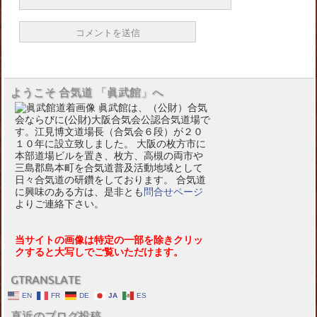
ようこそ 合気道 「眞武館」へ
眞武館は、（公財）合気
会ならびに(公財)大阪合気会公認合気道場で
す。江見博文道場長（合気会６段）が２０
１０年に設立致しました。 大阪の枚方市に
本部道場ビルを置き、枚方、高槻の両市や
三島郡島本町を合気道普及活動地域として
日々合気道の研鑽をしております。 合気道
に興味のある方は、是非とも
問合せページ
よりご連絡下さい。
当サイトの画像は特定の一部を除きクリッ
クすると大写しでご覧いただけます。
GTRANSLATE
EN
FR
DE
JA
ES
直近のブログ投稿