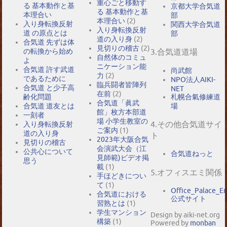
重心ごと移動す
る 基本動作と基
京都大学合気道
る 基本動作と基
本理合い
部
本理合い
(2)
入り身転換反射
関西大学合気道
入り身転換反射
道 の原点とは
部
道の入り身
(2)
合気道 先ずは体
見切りの稽古
(2)
の転換から始め
3.合気道道場
自然体のコミュ
よ
ニケーション能
合気道 許す武道
尚武館
力
(2)
であるために
NPO法人AIKI-
臨兵闘者皆陣列
合気道 と少子高
NET
在前
(2)
札幌合氣修練道
齢化問題
合気道「眞武
場
合気道 道友とは
館」枚方本部道
一刻者
場 小学生教室の
4.その他合気道サイ
入り身転換反射
ご案内
(1)
道の入り身
ト
2023年大阪合気
見切りの稽古
会演武大会（江
公共心について
合気道ねっと
見師範)ビデオ掲
思う
載
(1)
5.オフィスエミ関係
手ほどきについ
て
(1)
Office_Palace_E
合気道における
公式サイト
習熟とは
(1)
学生マンション
Design by aiki-net.org
構築
(1)
Powered by
monban