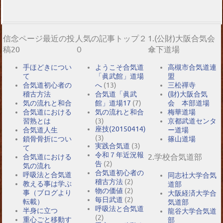
信念ページ最近の投
人気の記事トップ２
1.(公財)大阪合気会
稿20
０
傘下道場
手ほどきについ
ようこそ合気道
高槻市合気道連
て
「眞武館」道場
盟
合気道初心者の
へ
(13)
三松禪寺
稽古方法
合気道「眞武
(財)大阪合気
気の流れと和合
館」道場17
(7)
会 本部道場
合気道における
気の流れと和合
梅華道場
習熟とは
(3)
京都武道センタ
座技(20150414)
合気道人生
ー道場
(3)
鎖骨骨折につい
篠山道場
実践合気道
(3)
て
令和７年近況報
2.学校合気道部
合気道における
告
(2)
気の流れ
合気道初心者の
呼吸法と合気道
同志社大学合気
稽古方法
(2)
教える事は学ぶ
道部
物の価値
(2)
事（ブログより
大阪経済大学合
毎日武道
(2)
転載）
気道部
呼吸法と合気道
半身に立つ
龍谷大学合気道
(2)
重心ごと移動す
部