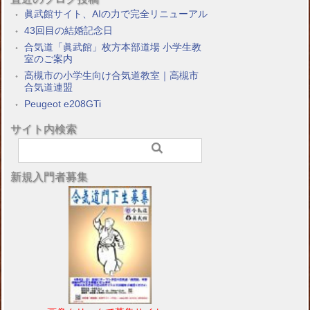
眞武館サイト、AIの力で完全リニューアル
43回目の結婚記念日
合気道「眞武館」枚方本部道場 小学生教
室のご案内
高槻市の小学生向け合気道教室｜高槻市
合気道連盟
Peugeot e208GTi
サイト内検索
新規入門者募集