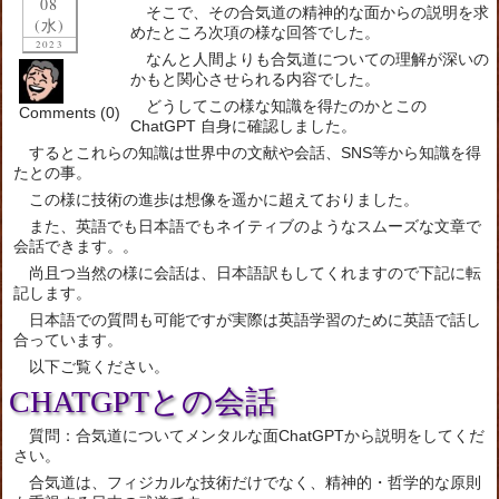
08
そこで、その合気道の精神的な面からの説明を求
(水)
めたところ次項の様な回答でした。
2023
なんと人間よりも合気道についての理解が深いの
かもと関心させられる内容でした。
どうしてこの様な知識を得たのかとこの
Comments (0)
ChatGPT 自身に確認しました。
するとこれらの知識は世界中の文献や会話、SNS等から知識を得
たとの事。
この様に技術の進歩は想像を遥かに超えておりました。
また、英語でも日本語でもネイティブのようなスムーズな文章で
会話できます。。
尚且つ当然の様に会話は、日本語訳もしてくれますので下記に転
記します。
日本語での質問も可能ですが実際は英語学習のために英語で話し
合っています。
以下ご覧ください。
CHATGPTとの会話
質問：合気道についてメンタルな面ChatGPTから説明をしてくだ
さい。
合気道は、フィジカルな技術だけでなく、精神的・哲学的な原則