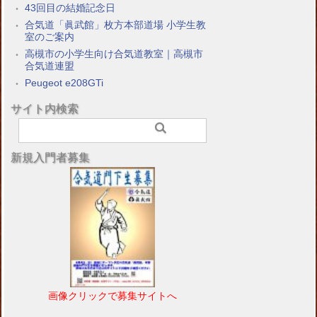
43回目の結婚記念日
合気道「眞武館」枚方本部道場 小学生教
室のご案内
高槻市の小学生向け合気道教室｜高槻市
合気道連盟
Peugeot e208GTi
サイト内検索
新規入門者募集
画像クリックで募集サイトへ