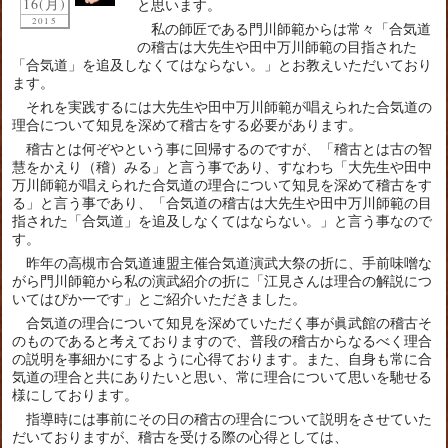
16(月)
と思います。
2015
私の師匠である門川師範からは常々「合気道
の稽古は大先生や田中万川師範の目指された
「合気道」を追及しなくてはならない。」とお教えいただいており
ます。
それを実践するには大先生や田中万川師範が唱えられた合気道の
理合について知見を深めて稽古をする必要があります。
稽古とは何ぞやという事に回帰するのですが、「稽古とは古の智
慧をかえり（稽）みる」と言う事であり、すなわち「大先生や田中
万川師範が唱えられた合気道の理合について知見を深めて稽古をす
る」と言う事であり、「合気道の稽古は大先生や田中万川師範の目
指された「合気道」を追及しなくてはならない。」と言う事なので
す。
昨年の高槻市合気道連盟主催合気道演武大祭の折に、手前味噌な
がら門川師範から私の演武紹介の折に「江見さんは理合の解説につ
いてはぴか一です」とご紹介いただきました。
合気道の理合について知見を深めていただく事が眞武館の稽古そ
のものであると考えておりますので、普段の稽古からなるべく理合
の説明を事細かにするように心得ております。また、自身も常に合
気道の理合と共にありたいと思い、常に理合について思いを馳せる
様にしております。
指導時には事前にその日の稽古の理合について説明をさせていた
だいておりますが、稽古を受ける際の心得としては、