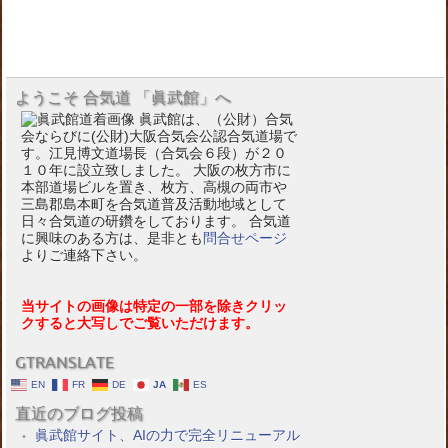
ようこそ 合気道 「眞武館」へ
眞武館は、（公財）合気
会ならびに(公財)大阪合気会公認合気道場で
す。江見博文道場長（合気会６段）が２０
１０年に設立致しました。 大阪の枚方市に
本部道場ビルを置き、枚方、高槻の両市や
三島郡島本町を合気道普及活動地域として
日々合気道の研鑽をしております。 合気道
に興味のある方は、是非とも
問合せページ
よりご連絡下さい。
当サイトの画像は特定の一部を除きクリッ
クすると大写しでご覧いただけます。
GTRANSLATE
EN
FR
DE
JA
ES
直近のブログ投稿
眞武館サイト、AIの力で完全リニューアル