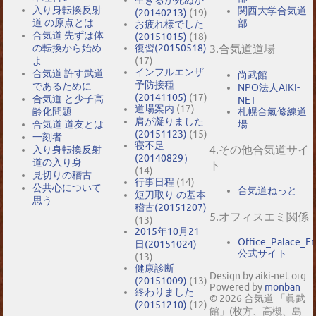
生きるか死ぬか
入り身転換反射
関西大学合気道
(20140213)
(19)
道 の原点とは
部
お疲れ様でした
合気道 先ずは体
(20151015)
(18)
の転換から始め
復習(20150518)
3.合気道道場
よ
(17)
インフルエンザ
合気道 許す武道
尚武館
予防接種
であるために
NPO法人AIKI-
(20141105)
(17)
合気道 と少子高
NET
道場案内
(17)
札幌合氣修練道
齢化問題
肩が凝りました
場
合気道 道友とは
(20151123)
(15)
一刻者
寝不足
4.その他合気道サイ
入り身転換反射
(20140829）
道の入り身
ト
(14)
見切りの稽古
行事日程
(14)
公共心について
合気道ねっと
短刀取り の基本
思う
稽古(20151207)
5.オフィスエミ関係
(13)
2015年10月21
Office_Palace_E
日(20151024)
公式サイト
(13)
健康診断
Design by aiki-net.org
(20151009)
(13)
Powered by
monban
終わりました
© 2026 合気道 「眞武
(20151210)
(12)
館」(枚方、高槻、島