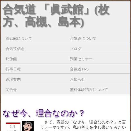
合気道 「眞武館」(枚
方、高槻、島本)
眞武館について
合気道について
合気道信念
ブログ
映像館
動画セミナー
行事日程
合気道TIPS
道場案内
お知らせ
問合せ
無料体験稽古について
なぜ今、理合なのか？
さて、表題の「なぜ今、理合なのか？」と言
3月
うテーマですが、私の考えを少し書いてみたい