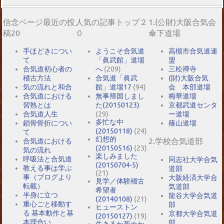
信念ページ最近の投
人気の記事トップ２
1.(公財)大阪合気会
稿20
０
傘下道場
手ほどきについ
ようこそ合気道
高槻市合気道連
て
「眞武館」道場
盟
合気道初心者の
へ
(209)
三松禪寺
稽古方法
合気道「眞武
(財)大阪合気
気の流れと和合
館」道場17
(94)
会 本部道場
合気道における
無事帰国しまし
梅華道場
習熟とは
た(20150123)
京都武道センタ
合気道人生
(29)
ー道場
多忙な中
鎖骨骨折につい
篠山道場
(20150118)
(24)
て
幻想的
2.学校合気道部
合気道における
(20150516)
(23)
気の流れ
楽しみました
呼吸法と合気道
同志社大学合気
(20150704-5)
教える事は学ぶ
道部
(21)
事（ブログより
大阪経済大学合
見学／体験稽古
転載）
気道部
希望者
半身に立つ
龍谷大学合気道
(20140108)
(21)
重心ごと移動す
部
ヒューストン
る 基本動作と基
京都大学合気道
(20150127)
(19)
本理合い
部