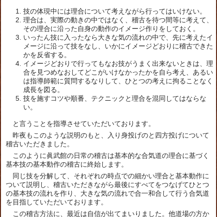
技の体現中には理合について考えながら行ってはいけない。
理合は、実際の動きの中ではなく、稽古を待つ間等に考えて、
その理合に沿った自身の動作のイメージ作りをしておく。
いったん技に入ったなら大きな気の流れの中で、先に考えたイ
メージに沿って技をなし、いかにイメージどおりに稽古できた
かを反省する。
イメージどおりで行ってもなお技がうまく出来ないときは、理
合を見つめなおしてどこがいけなかったかを自ら考え、あるい
は指導師範に質問するなりして、ひとつの考えに拘ることなく
成長を図る。
技を施すコツや順番、テクニックと理合を混同してはならな
い。
と言うことを指導させていただいております。
昨夜もこのような説明のもと、入り身投げのと四方投げについて
稽古いただきました。
このように眞武館の日常の稽古は基本的な合気道の理合に基づく
基本技の基本動作の稽古に終始します。
同じ技を分解して、それぞれの時点での細かい理合と基本動作に
ついて説明し、稽古いただきながら最後にすべてをつなげてひとつ
の基本技の流れを作り、大きな気の流れで合一和合して行う合気道
を目指していただいております。
この稽古方法に、最近は自信が出てまいりました。他道場の方か