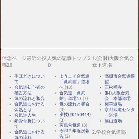
信念ページ最近の投
人気の記事トップ２
1.(公財)大阪合気会
稿20
０
傘下道場
手ほどきについ
ようこそ合気道
高槻市合気道連
て
「眞武館」道場
盟
合気道初心者の
へ
(13)
三松禪寺
稽古方法
合気道「眞武
(財)大阪合気
気の流れと和合
館」道場17
(7)
会 本部道場
合気道における
気の流れと和合
梅華道場
習熟とは
(3)
京都武道センタ
座技(20150414)
合気道人生
ー道場
(3)
鎖骨骨折につい
篠山道場
実践合気道
(3)
て
令和７年近況報
2.学校合気道部
合気道における
告
(2)
気の流れ