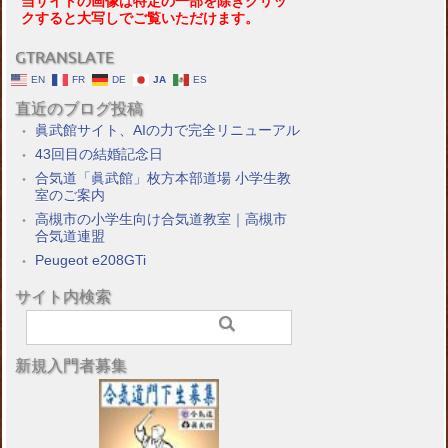
当サイトの画像は特定の一部を除きクリッ
クすると大写しでご覧いただけます。
GTRANSLATE
EN
FR
DE
JA
ES
直近のブログ投稿
眞武館サイト、AIの力で完全リニューアル
43回目の結婚記念日
合気道「眞武館」枚方本部道場 小学生教
室のご案内
高槻市の小学生向け合気道教室｜高槻市
合気道連盟
Peugeot e208GTi
サイト内検索
新規入門者募集