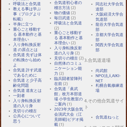
合気道初心者の
呼吸法と合気道
同志社大学合気
稽古方法
(2)
教える事は学ぶ
道部
物の価値
(2)
事（ブログより
大阪経済大学合
毎日武道
(2)
転載）
気道部
呼吸法と合気道
半身に立つ
龍谷大学合気道
(2)
重心ごと移動す
部
重心ごと移動す
る 基本動作と基
京都大学合気道
る 基本動作と基
本理合い
部
本理合い
(2)
入り身転換反射
関西大学合気道
入り身転換反射
道 の原点とは
部
道の入り身
(2)
合気道 先ずは体
見切りの稽古
(2)
の転換から始め
3.合気道道場
自然体のコミュ
よ
ニケーション能
合気道 許す武道
尚武館
力
(2)
であるために
NPO法人AIKI-
臨兵闘者皆陣列
合気道 と少子高
NET
在前
(2)
札幌合氣修練道
齢化問題
合気道「眞武
場
合気道 道友とは
館」枚方本部道
一刻者
場 小学生教室の
4.その他合気道サイ
入り身転換反射
ご案内
(1)
道の入り身
ト
2023年大阪合気
見切りの稽古
会演武大会（江
公共心について
合気道ねっと
見師範)ビデオ掲
思う
載
(1)