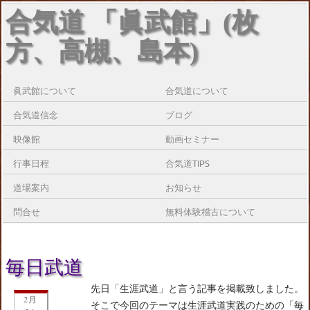
合気道 「眞武館」(枚
方、高槻、島本)
眞武館について
合気道について
合気道信念
ブログ
映像館
動画セミナー
行事日程
合気道TIPS
道場案内
お知らせ
問合せ
無料体験稽古について
毎日武道
先日「生涯武道」と言う記事を掲載致しました。
2月
そこで今回のテーマは生涯武道実践のための「毎