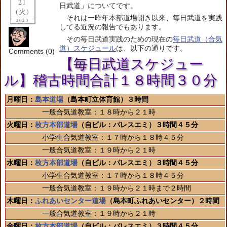
21
日武道」についてです。
(火)
それは一昨年本部道場開き以来、毎日武道を実践
2023
してる近況の報告でもあります。
その毎日武道実践のための現在の
毎日武道（合気
道）スケジュール
は、以下の通りです。
Comments (0)
【毎日武道スケジュー
ル】稽古時間合計１８時間３０分
月曜日：
島本道場
（島本町立体育館）３時間
一般合気道教室：１８時から２１時
火曜日：
枚方本部道場
（自ビル：パレスエミ）３時間４５分
小学生合気道教室：１７時から１８時４５分
一般合気道教室：１９時から２１時
水曜日：
枚方本部道場
（自ビル：パレスエミ）３時間４５分
小学生合気道教室：１７時から１８時４５分
一般合気道教室：１９時から２１時まで２時間
木曜日：
ふれあいセンター道場
（島本町ふれあいセンター）２時間
一般合気道教室：１９時から２１時
金曜日：
枚方本部道場
（自ビル：パレスエミ）３時間４５分