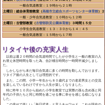
一般合気道教室：１９時から２１時
土曜日：総合体育館教室（
高槻市立総合スポーツセンター体育館
）２
一般・少年合気道教室：１０時から１２時
土曜日：古曽部教室（
古曽部防災公園体育館
）３時間１５分
小学生合気道教室：１３：３０から１４：４５
一般合気道教室：１５時から１７時
リタイヤ後の充実人生
以前は週２０時間の合気道時間でしたが小学生と一般の教室の入
れ替え休憩時間を取った為、合計稽古時間が一時間半減少しまし
た。
しかしながら未だ毎日合気道に多くの時間を勤しんでおります。
リタイア後の人生としては理想的です。
また、この間、小学一年生から８０歳代までの老若男女との交流
を楽しんでいるわけですから人生が楽しくなりました。
特に昨年１０月から始めた小学生教室では実際の孫も含め孫と同
年代の子供たちと同じ時間を過ごせる事に幸せを感じる様になりま
した。
この幸せで楽しい「毎日武道」と言うキーワード、これが現在の