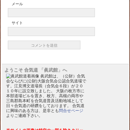
メール
サイト
ようこそ 合気道 「眞武館」へ
眞武館は、（公財）合気
会ならびに(公財)大阪合気会公認合気道場で
す。江見博文道場長（合気会６段）が２０
１０年に設立致しました。 大阪の枚方市に
本部道場ビルを置き、枚方、高槻の両市や
三島郡島本町を合気道普及活動地域として
日々合気道の研鑽をしております。 合気道
に興味のある方は、是非とも
問合せページ
よりご連絡下さい。