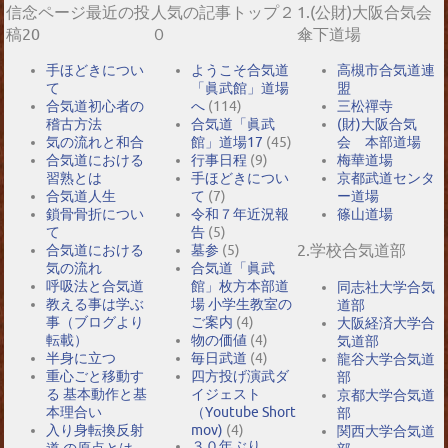
信念ページ最近の投
人気の記事トップ２
1.(公財)大阪合気会
稿20
０
傘下道場
手ほどきについ
ようこそ合気道
高槻市合気道連
て
「眞武館」道場
盟
合気道初心者の
へ
(114)
三松禪寺
稽古方法
合気道「眞武
(財)大阪合気
気の流れと和合
館」道場17
(45)
会 本部道場
合気道における
行事日程
(9)
梅華道場
習熟とは
手ほどきについ
京都武道センタ
合気道人生
て
(7)
ー道場
鎖骨骨折につい
令和７年近況報
篠山道場
て
告
(5)
2.学校合気道部
合気道における
墓参
(5)
気の流れ
合気道「眞武
呼吸法と合気道
館」枚方本部道
同志社大学合気
教える事は学ぶ
場 小学生教室の
道部
事（ブログより
ご案内
(4)
大阪経済大学合
転載）
物の価値
(4)
気道部
半身に立つ
毎日武道
(4)
龍谷大学合気道
重心ごと移動す
四方投げ演武ダ
部
る 基本動作と基
イジェスト
京都大学合気道
本理合い
（Youtube Short
部
入り身転換反射
mov)
(4)
関西大学合気道
３０年ぶり