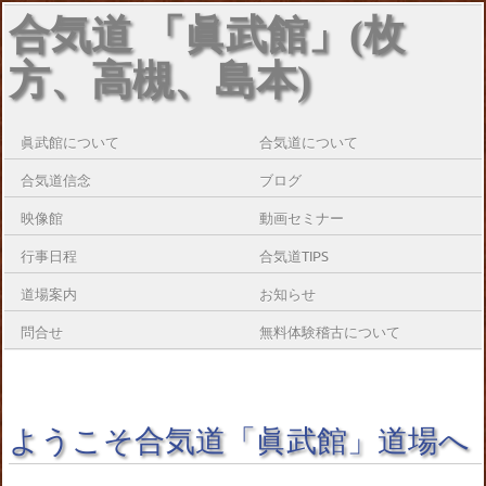
合気道 「眞武館」(枚
方、高槻、島本)
眞武館について
合気道について
合気道信念
ブログ
映像館
動画セミナー
行事日程
合気道TIPS
道場案内
お知らせ
問合せ
無料体験稽古について
ようこそ合気道「眞武館」道場へ