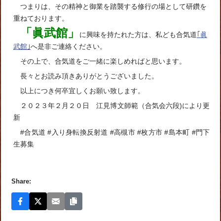
つまりは、その精神と御業を踏襲する修行の場として研鑽を
重ねております。
「眞武館」
に興味を持たれた方は、私ども合気道
｢眞
武館｣
へ是非ご連絡ください。
その上で、合気道をご一緒に楽しめればと思います。
長々とお読み頂きありがとうございました。
以上につき何卒宜しくお願い致します。
２０２３年２月２０日 江見博文師範（合気会六段)により更
新
#合気道 #入り身転換反射道 #高槻市 #枚方市 #島本町 #門下
生募集
Share: