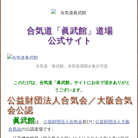
合気道「眞武館」道場
公式サイト
合気道「眞武館」本部道場開き集合写真
このたびは、合気道「眞武館」サイトにお出で頂きありがと
うございます。
公益財団法人合気会／大阪合気
会公認
眞武館
は、
公益財団法人合気会
並びに
公益財団法人大阪
合気会
の公認道場です。