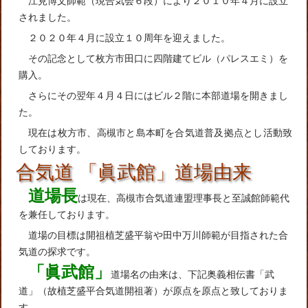
江見博文師範（現合気会６段）により２０１０年４月に設立
されました。
２０２０年４月に設立１０周年を迎えました。
その記念として枚方市田口に四階建てビル（パレスエミ）を
購入。
さらにその翌年４月４日にはビル２階に本部道場を開きまし
た。
現在は枚方市、高槻市と島本町を合気道普及拠点とし活動致
しております。
合気道 「眞武館」道場由来
道場長
は現在、高槻市合気道連盟理事長と至誠館師範代
を兼任しております。
道場の目標は開祖植芝盛平翁や田中万川師範が目指された合
気道の探求です。
「眞武館」
道場名の由来は、下記奥義相伝書「武
道」（故植芝盛平合気道開祖著）が原点を原点と致しておりま
す。