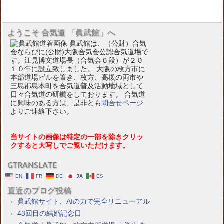
ようこそ 合気道 「眞武館」へ
眞武館は、（公財）合気
会ならびに(公財)大阪合気会公認合気道場で
す。江見博文道場長（合気会６段）が２０
１０年に設立致しました。 大阪の枚方市に
本部道場ビルを置き、枚方、高槻の両市や
三島郡島本町を合気道普及活動地域として
日々合気道の研鑽をしております。 合気道
に興味のある方は、是非とも
問合せページ
よりご連絡下さい。
当サイトの画像は特定の一部を除きクリッ
クすると大写しでご覧いただけます。
GTRANSLATE
EN
FR
DE
JA
ES
直近のブログ投稿
眞武館サイト、AIの力で完全リニューアル
43回目の結婚記念日