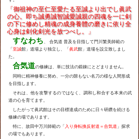
「御祖神の至仁至愛たる
至誠より出でし眞武
の心。
即ち誠勇誠智誠愛誠親の四魂を一に剣
の下に修めし精魂の成身養體の磨きに依り全
心身は剣化剣光を放つべし。」
すなわち
、 合気道 普及を目指して門川繁美師範の
「
至誠
館」道場より独立し、「
眞武
館」道場を設立致しまし
た。
合気道
の修練は、単に技法の鍛錬にとどまりません。
同時に精神修養に努め、一分の隙もない名刀の様な人間形成
を目指します。
それは、他を攻撃するのではなく、調和し和合する本来の武
道の心を育てます。
したがって眞武館はその目標達成のために日々研鑽を続ける
修練の場であります。
特に、故田中万川師範の「
入り身転換反射道＝合気道
」探求
の場でもあります。