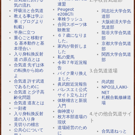
連盟
気の流れ
Peugeot
呼吸法と合気道
同志社大学合気
e208GTi
教える事は学ぶ
道部
車検ラッシュ
事（ブログより
大阪経済大学合
合同スポーツ体
転載）
気道部
験教室
半身に立つ
龍谷大学合気道
６７歳になりま
重心ごと移動す
部
した。
る 基本動作と基
京都大学合気道
家内が骨折しま
本理合い
部
した
入り身転換反射
関西大学合気道
私の愛馬
道 の原点とは
部
令和７年近況報
合気道 先ずは体
告
の転換から始め
3.合気道道場
バイク乗り換え
よ
ました
合気道 許す武道
尚武館
眞武館近況報告
であるために
NPO法人AIKI-
パレスエミ公式
合気道 と少子高
NET
サイト立ち上げ
札幌合氣修練道
齢化問題
体験稽古と新規
場
合気道 道友とは
入門
一刻者
御神渡り
4.その他合気道サイ
入り身転換反射
枚方本部道場の
道の入り身
ト
現状
見切りの稽古
道場経営のため
公共心について
合気道ねっと
に