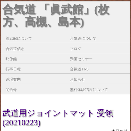
合気道 「眞武館」(枚
方、高槻、島本)
眞武館について
合気道について
合気道信念
ブログ
映像館
動画セミナー
行事日程
合気道TIPS
道場案内
お知らせ
問合せ
無料体験稽古について
武道用ジョイントマット 受領
(20210223)