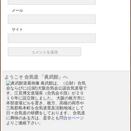
メール
サイト
ようこそ 合気道 「眞武館」へ
眞武館は、（公財）合気
会ならびに(公財)大阪合気会公認合気道場で
す。江見博文道場長（合気会６段）が２０
１０年に設立致しました。 大阪の枚方市に
本部道場ビルを置き、枚方、高槻の両市や
三島郡島本町を合気道普及活動地域として
日々合気道の研鑽をしております。 合気道
に興味のある方は、是非とも
問合せページ
よりご連絡下さい。