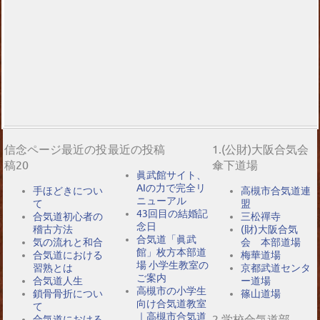
信念ページ最近の投
最近の投稿
1.(公財)大阪合気会
稿20
傘下道場
眞武館サイト、
AIの力で完全リ
手ほどきについ
高槻市合気道連
ニューアル
て
盟
43回目の結婚記
合気道初心者の
三松禪寺
念日
稽古方法
(財)大阪合気
合気道「眞武
気の流れと和合
会 本部道場
館」枚方本部道
合気道における
梅華道場
場 小学生教室の
習熟とは
京都武道センタ
ご案内
合気道人生
ー道場
高槻市の小学生
鎖骨骨折につい
篠山道場
向け合気道教室
て
｜高槻市合気道
2.学校合気道部
合気道における