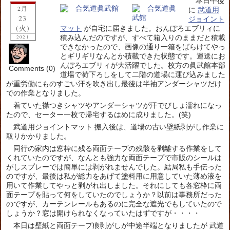
本日午後
2月
に
武道用
23
ジョイント
(火)
マット
が自宅に届きました。おんぼろエブリィに
積み込んだのですが、すべて箱入りのままだと積載
2021
できなかったので、画像の通り一箱をばらけてやっ
とギリギリなんとか積載できた状態です。運送にお
んぼろエブリィが大活躍でした。枚方の眞武館本部
Comments (0)
道場で荷下ろしをして二階の道場に運び込みました
が重労働にものすごい汗を吹き出し最後は半袖アンダーシャツだけ
での作業となりました。
着ていた襟つきシャツやアンダーシャツが汗でびしょ濡れになっ
たので、セーター一枚で帰宅するはめに成りました。(笑)
武道用ジョイントマット 搬入後は、道場の古い壁紙剥がし作業に
取りかかりました。
同行の家内は窓枠に残る両面テープの残骸を剥離する作業をして
くれていたのですが、なんとも強力な両面テープで市販のシールは
がしスプレーでは簡単には剥がれませんでした。結局私も手伝った
のですが、最後は私が総力をあげて塗料用に用意していた薄め液を
用いて作業してやっと剥がれ出しました。それにしても各窓枠に両
面テープを貼って何をしていたのでしょうか？以前は事務所だった
のですが、カーテンレールもあるのに完全な遮光でもしていたので
しょうか？窓は開けられなくなっていたはずですが・・・・
本日は壁紙と両面テープ痕剥がしが中途半端となりましたが 武道