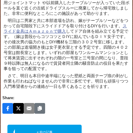
用ジョイントマット や以前購入したテーブルソーが入っていた段ボ
ールを直ぐ近くの古紙ドライブスルーに廃棄してから帰宅致しまし
た。非常に便利なところにこの施設があって助かります。
明日は二男家と共に本部道場を訪れ、嫁がテーブルソーなどをつ
かって自宅階段下にスライドドアを取り付けるDIYを行います。
ス
ライド金具はＡｍａｚｏｎで購入
してドア自体を組み立てる予定で
す。（嫁は普段からコツコツとＤIYに励んでいるＤＩＹ女子です。
その後次男の協力のもとDIY機材を三階の３０２号室に移します。
この部屋は道場開き後は女子更衣室とする予定です。四階の４０２
号室は館長室とします。いずれの部屋もワンルームマンションとし
て将来賃貸に出すそれぞれの階の一号室と三号室の間になり、普段
９時以降は無人になるので賃貸者同士隣の騒音防止の役目を果たす
事を狙っての配置です。
さて、明日も本日中途半端になった壁紙と両面テープ痕の剥がし
作業も行わねばなりませんので非常に多忙です。明日も頑張りつつ
入門希望者からの連絡が一日も早くあることを祈ります。
Share:
« 前の記事