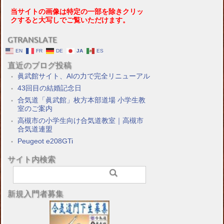
当サイトの画像は特定の一部を除きクリッ
クすると大写しでご覧いただけます。
GTRANSLATE
EN
FR
DE
JA
ES
直近のブログ投稿
眞武館サイト、AIの力で完全リニューアル
43回目の結婚記念日
合気道「眞武館」枚方本部道場 小学生教
室のご案内
高槻市の小学生向け合気道教室｜高槻市
合気道連盟
Peugeot e208GTi
サイト内検索
新規入門者募集