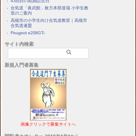
43回目の結婚記念日
合気道「眞武館」枚方本部道場 小学生教
室のご案内
高槻市の小学生向け合気道教室｜高槻市
合気道連盟
Peugeot e208GTi
サイト内検索
新規入門者募集
画像クリックで募集サイトへ