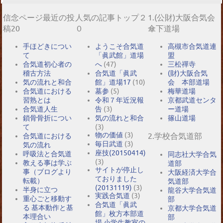
信念ページ最近の投
人気の記事トップ２
1.(公財)大阪合気会
稿20
０
傘下道場
手ほどきについ
ようこそ合気道
高槻市合気道連
て
「眞武館」道場
盟
合気道初心者の
へ
(47)
三松禪寺
稽古方法
合気道「眞武
(財)大阪合気
気の流れと和合
館」道場17
(10)
会 本部道場
合気道における
墓参
(5)
梅華道場
習熟とは
令和７年近況報
京都武道センタ
合気道人生
告
(3)
ー道場
鎖骨骨折につい
気の流れと和合
篠山道場
て
(3)
物の価値
(3)
2.学校合気道部
合気道における
毎日武道
(3)
気の流れ
座技(20150414)
呼吸法と合気道
同志社大学合気
(3)
教える事は学ぶ
道部
サイトが停止し
事（ブログより
大阪経済大学合
ておりました
転載）
気道部
(20131119)
(3)
半身に立つ
龍谷大学合気道
実践合気道
(3)
重心ごと移動す
部
合気道「眞武
る 基本動作と基
京都大学合気道
館」枚方本部道
本理合い
部
場 小学生教室の