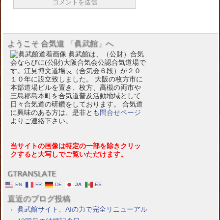
ようこそ 合気道 「眞武館」へ
眞武館は、（公財）合気
会ならびに(公財)大阪合気会公認合気道場で
す。江見博文道場長（合気会６段）が２０
１０年に設立致しました。 大阪の枚方市に
本部道場ビルを置き、枚方、高槻の両市や
三島郡島本町を合気道普及活動地域として
日々合気道の研鑽をしております。 合気道
に興味のある方は、是非とも
問合せページ
よりご連絡下さい。
当サイトの画像は特定の一部を除きクリッ
クすると大写しでご覧いただけます。
GTRANSLATE
EN
FR
DE
JA
ES
直近のブログ投稿
眞武館サイト、AIの力で完全リニューアル