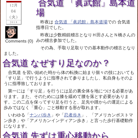
合気道 「眞武館」島本道
12月
場
04
(火)
昨夜は
合気道 「眞武館」島本道場
での 合気道
2018
指導日でした。
昨夜は少数精鋭稽古となりＨ田さんとＮ橋さんの
みの稽古参加でした。
Comments (0)
その為、手取り足取りでの基本動作の稽古となり
ました。
合気道 なぜすり足なのか？
合気道 を習い始めた時から体の転換に始まり個々の技においても
「すり足」で行うように指導されて参りましたし、私自身もそのよ
うに指導致しております。
第一には「すり足」を行うには足の裏全体を地につける必要があ
ります。また、そのためには膝を緩めて腰を落とす必要がありま
す。この二点を保ってすり足を行うと、足先や踵からの運足による
歩みではなく「重心」ごと移動する形が取れます。
いわゆる「
ナンバ歩き
」や「
忍者歩き
」、「アメリカンポストマ
ン歩き」や「アメリカンインディアン歩き」と言った歩行基礎動作
になります。
合気道 先ずは重心移動から