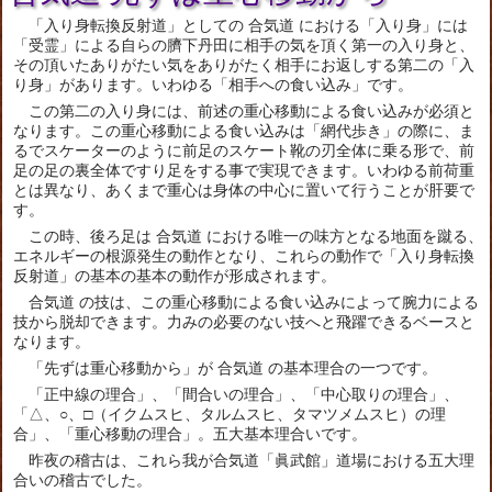
「入り身転換反射道」としての 合気道 における「入り身」には
「受霊」による自らの臍下丹田に相手の気を頂く第一の入り身と、
その頂いたありがたい気をありがたく相手にお返しする第二の「入
り身」があります。いわゆる「相手への食い込み」です。
この第二の入り身には、前述の重心移動による食い込みが必須と
なります。この重心移動による食い込みは「網代歩き」の際に、ま
るでスケーターのように前足のスケート靴の刃全体に乗る形で、前
足の足の裏全体ですり足をする事で実現できます。いわゆる前荷重
とは異なり、あくまで重心は身体の中心に置いて行うことが肝要で
す。
この時、後ろ足は 合気道 における唯一の味方となる地面を蹴る、
エネルギーの根源発生の動作となり、これらの動作で「入り身転換
反射道」の基本の基本の動作が形成されます。
合気道 の技は、この重心移動による食い込みによって腕力による
技から脱却できます。力みの必要のない技へと飛躍できるベースと
なります。
「先ずは重心移動から」が 合気道 の基本理合の一つです。
「正中線の理合」、「間合いの理合」、「中心取りの理合」、
「△、○、□（イクムスヒ、タルムスヒ、タマツメムスヒ）の理
合」、「重心移動の理合」。五大基本理合いです。
昨夜の稽古は、これら我が合気道「眞武館」道場における五大理
合いの稽古でした。