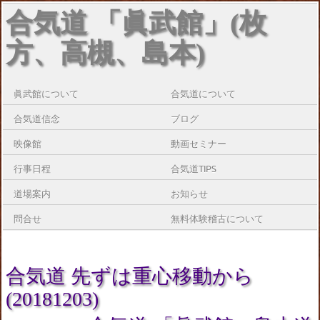
合気道 「眞武館」(枚
方、高槻、島本)
眞武館について
合気道について
合気道信念
ブログ
映像館
動画セミナー
行事日程
合気道TIPS
道場案内
お知らせ
問合せ
無料体験稽古について
合気道 先ずは重心移動から
(20181203)