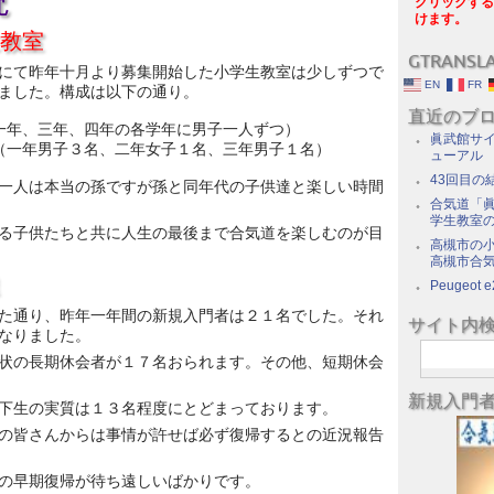
況
クリックする
けます。
教室
GTRANSL
にて昨年十月より募集開始した小学生教室は少しずつで
EN
FR
ました。構成は以下の通り。
直近のブ
一年、三年、四年の各学年に男子一人ずつ）
眞武館サイ
（一年男子３名、二年女子１名、三年男子１名）
ューアル
43回目の
一人は本当の孫ですが孫と同年代の子供達と楽しい時間
合気道「眞
学生教室
る子供たちと共に人生の最後まで合気道を楽しむのが目
高槻市の
高槻市合
Peugeot e
た通り、昨年一年間の新規入門者は２１名でした。それ
サイト内
なりました。
状の長期休会者が１７名おられます。その他、短期休会
新規入門
下生の実質は１３名程度にとどまっております。
の皆さんからは事情が許せば必ず復帰するとの近況報告
の早期復帰が待ち遠しいばかりです。