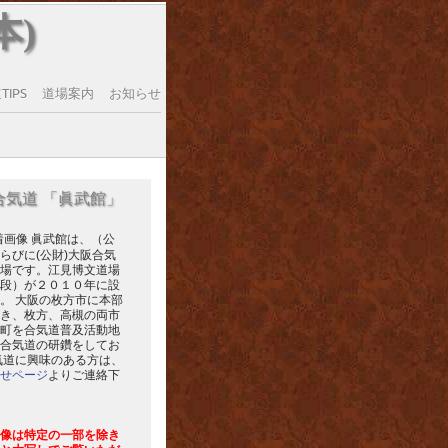
本)
IPS
道場案内
お知らせ
合気道 「眞武館」
眞武館は、（公
らびに(公財)大阪合気
場です。江見博文道場
段）が２０１０年に設
。 大阪の枚方市に本部
き、枚方、高槻の両市
町を合気道普及活動地
合気道の研鑽をしてお
気道に興味のある方は、
せページ
よりご連絡下
像は特定の一部を除き