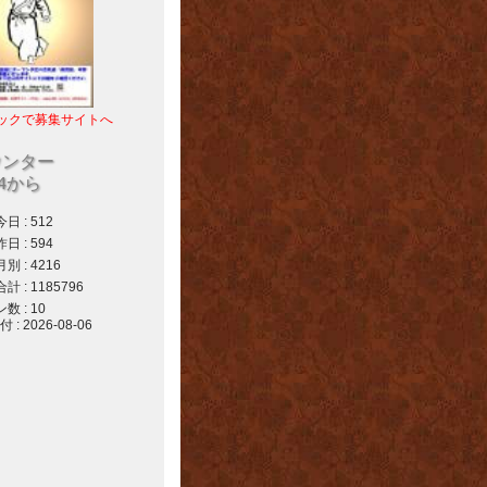
ックで募集サイトへ
ウンター
04から
 : 512
 : 594
 : 4216
 : 1185796
 : 10
 2026-08-06