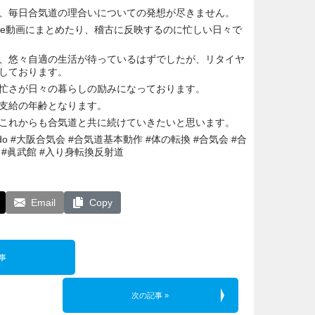
、毎日合気道の理合いについての発想が尽きません。
ube動画にまとめたり、稽古に反映するのに忙しい日々で
、悠々自適の生活が待っているはずでしたが、リタイヤ
しております。
忙さが日々の暮らしの励みになっております。
支給の年齢となります。
これからも合気道と共に続けていきたいと思います。
kido #大阪合気会 #合気道基本動作 #体の転換 #合気会 #合
#眞武館 #入り身転換反射道
Email
Copy
事
次の記事 »