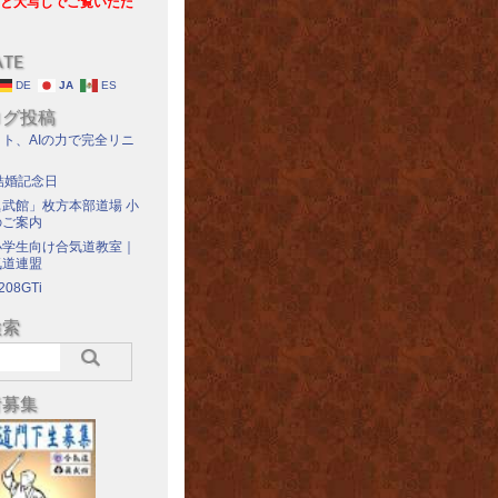
と大写しでご覧いただ
ATE
DE
JA
ES
ログ投稿
ト、AIの力で完全リニ
結婚記念日
武館」枚方本部道場 小
のご案内
小学生向け合気道教室｜
気道連盟
208GTi
検索
者募集