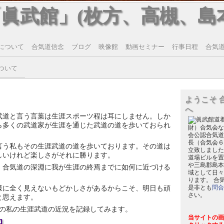
「眞武館」(枚方、高槻、島
について
合気道信念
ブログ
映像館
動画セミナー
行事日程
合気道T
ついて
ようこそ 
へ
武道と言う言葉は生涯スポーツ程は耳にしません。しか
ら多くの武道家が生涯を通じた武道の道を歩いておられ
財）合気会な
会公認合気道
長（合気会６
言う私もその生涯武道の道を歩いております。その道は
立致しました
しいけれど楽しさがそれに勝ります。
道場ビルを置
や三島郡島本
、合気道の深淵に我が生涯の終焉までに如何に近づける
域として日々
ります。 合
様に全く見えないもどかしさがあるからこそ、明日も頑
是非とも
問合
さい。
と思えます。
の私の生涯武道の近況を記録してみます。
当サイトの画