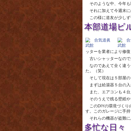
そのような中、今年も
それに加えて今週末に
この様に道友が少しず
本部道場ビ
ッターを業者により修復
古いシャッターなので
なのであえて全く違う
た。（笑）
そして現在は５部屋の
まずは給湯器５台の入
また、エアコンも４台
そのうえで残る壁紙や
このDIYの環境づく
す。このガレージに手持
それらの機器が盗難に
多忙な日々