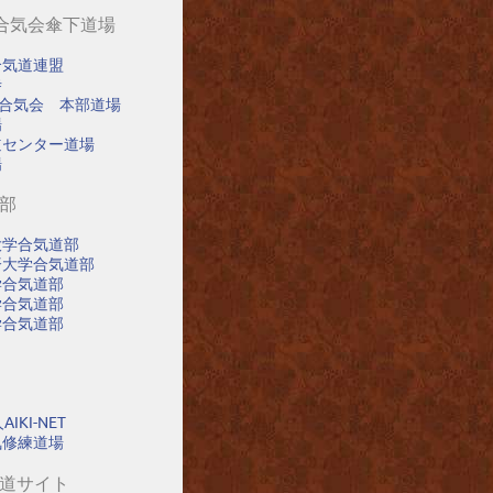
阪合気会傘下道場
合気道連盟
寺
阪合気会 本部道場
場
道センター道場
場
道部
大学合気道部
済大学合気道部
学合気道部
学合気道部
学合気道部
IKI-NET
氣修練道場
気道サイト