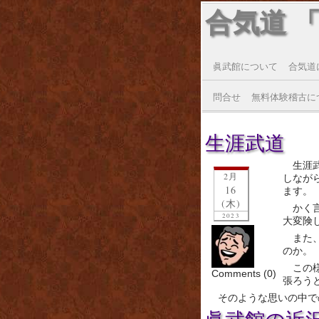
合気道 
眞武館について
合気道
問合せ
無料体験稽古に
生涯武道
生涯
2月
しなが
16
ます。
(木)
かく
2023
大変険
また
のか。
この
Comments (0)
張ろう
そのような思いの中で