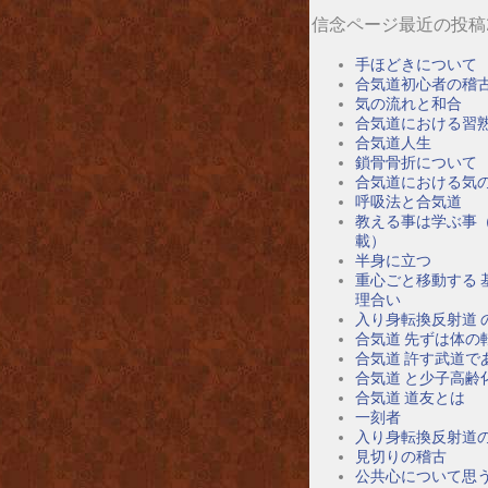
信念ページ最近の投稿
手ほどきについて
合気道初心者の稽
気の流れと和合
合気道における習
合気道人生
鎖骨骨折について
合気道における気
呼吸法と合気道
教える事は学ぶ事
載）
半身に立つ
重心ごと移動する 
理合い
入り身転換反射道 
合気道 先ずは体の
合気道 許す武道で
合気道 と少子高齢
合気道 道友とは
一刻者
入り身転換反射道
見切りの稽古
公共心について思