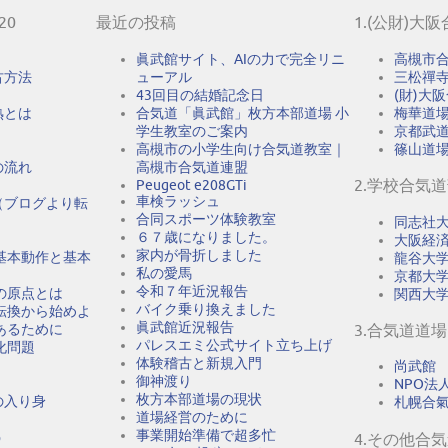
20
最近の投稿
1.(公財)大
眞武館サイト、AIの力で完全リニ
高槻市
古方法
ューアル
三松禪
43回目の結婚記念日
(財)大
熟とは
合気道「眞武館」枚方本部道場 小
梅華道
学生教室のご案内
京都武
高槻市の小学生向け合気道教室｜
篠山道
の流れ
高槻市合気道連盟
2.学校合気
Peugeot e208GTi
車検ラッシュ
（ブログより転
合同スポーツ体験教室
同志社
６７歳になりました。
大阪経
家内が骨折しました
基本動作と基本
龍谷大
私の愛馬
京都大
令和７年近況報告
の原点とは
関西大
バイク乗り換えました
転換から始めよ
眞武館近況報告
あるために
3.合気道道場
パレスエミ公式サイト立ち上げ
化問題
体験稽古と新規入門
尚武館
御神渡り
NPO法人A
枚方本部道場の現状
の入り身
札幌合
道場経営のために
事業開始準備で超多忙
う
4.その他合