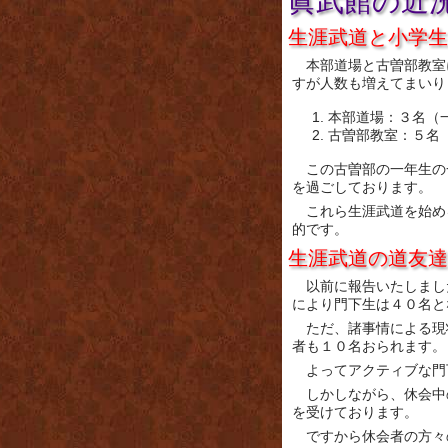
眞武館の近
生涯武道と小学生
本部道場と古曽部教室
すが人数も増えてまいり
本部道場：３名（
古曽部教室：５名
この古曽部の一年生の
を過ごしております。
これら生涯武道を始め
的です。
生涯武道の道友達
以前に報告いたしまし
により門下生は４０名と
ただ、諸事情による現
者も１０名おられます。
よってアクティブな門
しかしながら、休会中
を受けております。
ですから休会者の方々