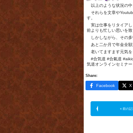
以上のような状況の中
それらを文章やYout
す。
実は仕事をリタイアし
前よりも忙しい思いを致
しかしながら、その多
あと二か月で年金全額
老いてますます元気を
#合気道 #合氣道 #ai
気道オンラインセミナー 
Share:
Facebook
X
« 前の記