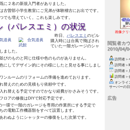
既に２名の新規入門者がありました。
は古曽部小学生教室にご兄弟が体験稽古にお出でです。
つでも増えていく。これも楽しみです。
ル（パレスエミ）の状況
画像クリ
昨日、
パレスエミ
のビル
購入時には台風で飛ばされ
閲覧者カ
ていた一階ガレージのシャ
2010/04/
しました。
並びのものと同じ仕様や色のものがありません。
訪問者＞今日
色にしてデザイン的にその様にしたと見せる事にしまし
訪問者＞昨日
訪問者＞月別
訪問者＞合計
ワンルームのリフォームの準備を進めております。
オンライン数
れ替えのための見積もり依頼中です。
サーバーの日付 :
入れ替える予定ですのでかなり経費がかさみそうです。
広告
フロアの修復はDIYで対応予定です。
りの一環で一階のガレージを専用の作業所にする予定で
ちの電動工作機器類をすべて設置します。
あわぬようにシャッターの修復をした次第です。