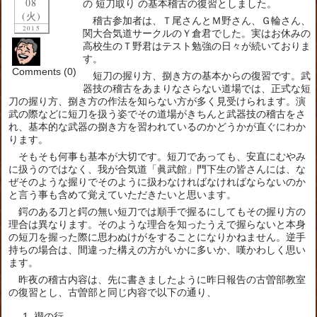
08
の 短刀取り の基本稽古の復習としました。
(火)
稽古参加者は、Ｔ尾さんとＭ野さん、Ｇ輪さん、
2015
関大合気道サークルのＹ倉君でした。実はお休みの
高校生のＴ野君はテスト勉強の日々が続いておりま
す。
Comments (0)
短刀の握り方、捌き方の基本からの復習です。武
器技の稽古をあまりなさらない道場では、正式な短
刀の握り方、捌き方の作法を知らない方が多く見受けられます。演
武の際などに短刀を扱う姿でその道場がきちんと武器技の稽古をさ
れ、基本的な武器の捌き方を習われているのかどうかが直ぐにわか
ります。
そもそも何事も基本が大切です。短刀であっても、安直にむやみ
に扱うのではなく、我が合気道「眞武館」門下生の皆さんには、な
ぜそのような握りでそのように扱わなければなければならないのか
と言う事も含めて覚えていただきたいと思います。
鍔のある刀と鍔の無い短刀では順手で握るにしてもその握り方の
理合は異なります。そのような理合を知ったうえで握らないと本身
の短刀を握った際に思わぬけがをすることになりかねません。逆手
持ちの場合は、間違った構えの方がいかに多いか、嘆かわしく思い
ます。
昨夜の稽古内容は、先に書きましたように昨日報告の古曽部教室
の復習とし、古曽部と同じ内容で以下の通り、
禊の行