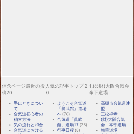
信念ページ最近の投
人気の記事トップ２
1.(公財)大阪合気会
稿20
０
傘下道場
手ほどきについ
ようこそ合気道
高槻市合気道連
て
「眞武館」道場
盟
合気道初心者の
へ
(76)
三松禪寺
稽古方法
合気道「眞武
(財)大阪合気
気の流れと和合
館」道場17
(26)
会 本部道場
合気道における
行事日程
(8)
梅華道場