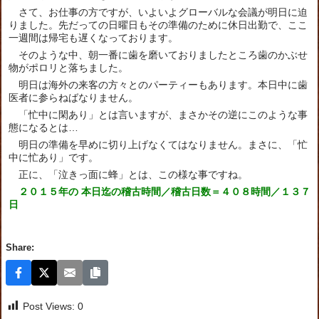
さて、お仕事の方ですが、いよいよグローバルな会議が明日に迫
りました。先だっての日曜日もその準備のために休日出勤で、ここ
一週間は帰宅も遅くなっております。
そのような中、朝一番に歯を磨いておりましたところ歯のかぶせ
物がポロリと落ちました。
明日は海外の来客の方々とのパーティーもあります。本日中に歯
医者に参らねばなりません。
「忙中に閑あり」とは言いますが、まさかその逆にこのような事
態になるとは…
明日の準備を早めに切り上げなくてはなりません。まさに、「忙
中に忙あり」です。
正に、「泣きっ面に蜂」とは、この様な事ですね。
２０１５年の 本日迄の稽古時間／稽古日数＝４０８時間／１３７
日
Share:
Post Views:
0