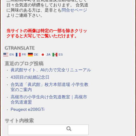
日々合気道の研鑽をしております。 合気道
に興味のある方は、是非とも
問合せページ
よりご連絡下さい。
当サイトの画像は特定の一部を除きクリッ
クすると大写しでご覧いただけます。
GTRANSLATE
EN
FR
DE
JA
ES
直近のブログ投稿
眞武館サイト、AIの力で完全リニューアル
43回目の結婚記念日
合気道「眞武館」枚方本部道場 小学生教
室のご案内
高槻市の小学生向け合気道教室｜高槻市
合気道連盟
Peugeot e208GTi
サイト内検索