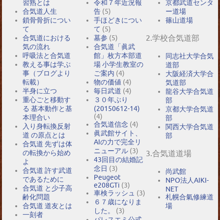
習熟とは
令和７年近況報
京都武道センタ
合気道人生
告
(5)
ー道場
鎖骨骨折につい
手ほどきについ
篠山道場
て
て
(5)
2.学校合気道部
合気道における
墓参
(5)
気の流れ
合気道「眞武
呼吸法と合気道
館」枚方本部道
同志社大学合気
教える事は学ぶ
場 小学生教室の
道部
事（ブログより
ご案内
(4)
大阪経済大学合
転載）
物の価値
(4)
気道部
半身に立つ
毎日武道
(4)
龍谷大学合気道
重心ごと移動す
３０年ぶり
部
る 基本動作と基
(20150612-14)
京都大学合気道
(4)
本理合い
部
合気道信念
(4)
入り身転換反射
関西大学合気道
眞武館サイト、
道 の原点とは
部
AIの力で完全リ
合気道 先ずは体
ニューアル
(3)
の転換から始め
3.合気道道場
43回目の結婚記
よ
念日
(3)
合気道 許す武道
尚武館
Peugeot
であるために
NPO法人AIKI-
e208GTi
(3)
合気道 と少子高
NET
車検ラッシュ
(3)
札幌合氣修練道
齢化問題
６７歳になりま
場
合気道 道友とは
した。
(3)
一刻者
パレスエミ公式