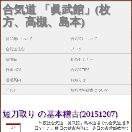
合気道 「眞武館」(枚
方、高槻、島本)
眞武館について
合気道について
合気道信念
ブログ
映像館
動画セミナー
行事日程
合気道TIPS
道場案内
お知らせ
問合せ
無料体験稽古について
短刀取り の基本稽古(20151207)
昨夜は合気道「眞武館」島本道場での合気道指導
12月
日でした。昨日の稽古内容は、先日の古曽部教室で