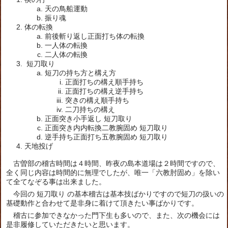
天の鳥船運動
振り魂
体の転換
前後斬り返し正面打ち体の転換
一人体の転換
二人体の転換
短刀取り
短刀の持ち方と構え方
正面打ちの構え順手持ち
正面打ちの構え逆手持ち
突きの構え順手持ち
二刀持ちの構え
正面突き小手返し 短刀取り
正面突き内内転換二教腕固め 短刀取り
逆手持ち正面打ち五教腕固め 短刀取り
天地投げ
古曽部の稽古時間は４時間、昨夜の島本道場は２時間ですので、
全く同じ内容は時間的に無理でしたが、唯一「六教肘固め」を除い
て全てなぞる事は出来ました。
今回の 短刀取り の基本稽古は基本技ばかりですので短刀の扱いの
基礎動作と合わせて是非身に着けて頂きたい事ばかりです。
稽古に参加できなかった門下生も多いので、また、次の機会には
是非履修していただきたいと思います。