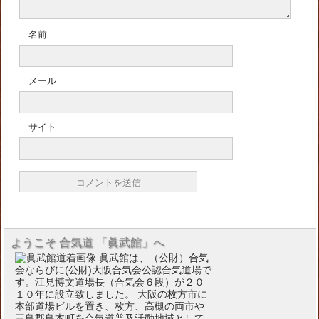
名前
メール
サイト
ようこそ 合気道 「眞武館」へ
眞武館は、（公財）合気
会ならびに(公財)大阪合気会公認合気道場で
す。江見博文道場長（合気会６段）が２０
１０年に設立致しました。 大阪の枚方市に
本部道場ビルを置き、枚方、高槻の両市や
三島郡島本町を合気道普及活動地域として