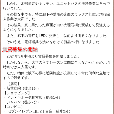
しかし、木部塗装やキッチン、ユニットバスの洗浄作業は自分で
行いました。
その様な中でも、特に廊下や階段の床面のワックス剥離と汚れ除
去作業は大変でした。
その結果、真っ黒だった床面が白い大理石柄に変貌して見違える
ようになりました。
また、廊下の電灯をLEDに交換し、以前より明るくなりました。
そのうえ、電灯器具も洗いをかけて新品の様になりました。
賃貸募集の開始
2024年3月中頃より賃貸募集を開始しました。
しかしながら、大学の入学シーズンに間に合わなかったため、現
時点では未入居です。
ただ、物件は以下の様に近隣施設が充実して非常に便利な立地で
すので残念です。
【病院】
・新世病院（徒歩1分）
【ショッピング】
・ドン・キホーテ枚方店（徒歩1分）
・ジャパン（徒歩2分）
【コンビニ】
・ セブンイレブン田口2丁目店（徒歩2分）