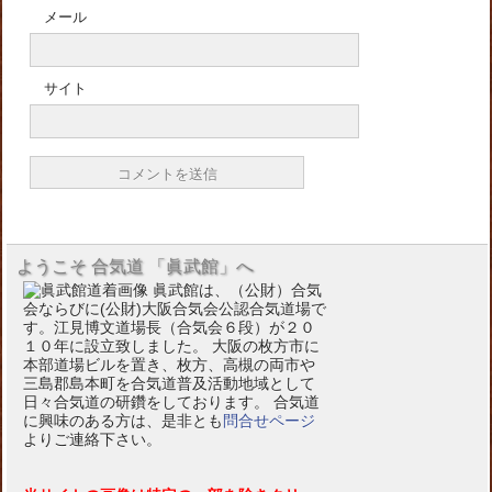
メール
サイト
ようこそ 合気道 「眞武館」へ
眞武館は、（公財）合気
会ならびに(公財)大阪合気会公認合気道場で
す。江見博文道場長（合気会６段）が２０
１０年に設立致しました。 大阪の枚方市に
本部道場ビルを置き、枚方、高槻の両市や
三島郡島本町を合気道普及活動地域として
日々合気道の研鑽をしております。 合気道
に興味のある方は、是非とも
問合せページ
よりご連絡下さい。