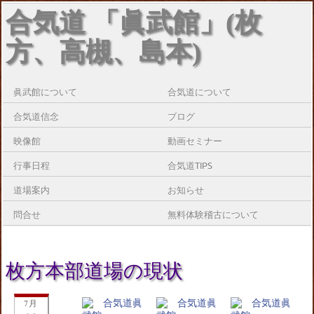
合気道 「眞武館」(枚
方、高槻、島本)
眞武館について
合気道について
合気道信念
ブログ
映像館
動画セミナー
行事日程
合気道TIPS
道場案内
お知らせ
問合せ
無料体験稽古について
枚方本部道場の現状
7月