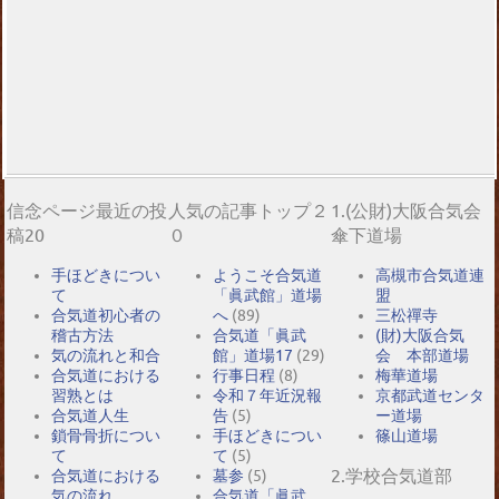
信念ページ最近の投
人気の記事トップ２
1.(公財)大阪合気会
稿20
０
傘下道場
手ほどきについ
ようこそ合気道
高槻市合気道連
て
「眞武館」道場
盟
合気道初心者の
へ
(89)
三松禪寺
稽古方法
合気道「眞武
(財)大阪合気
気の流れと和合
館」道場17
(29)
会 本部道場
合気道における
行事日程
(8)
梅華道場
習熟とは
令和７年近況報
京都武道センタ
合気道人生
告
(5)
ー道場
鎖骨骨折につい
手ほどきについ
篠山道場
て
て
(5)
2.学校合気道部
合気道における
墓参
(5)
気の流れ
合気道「眞武