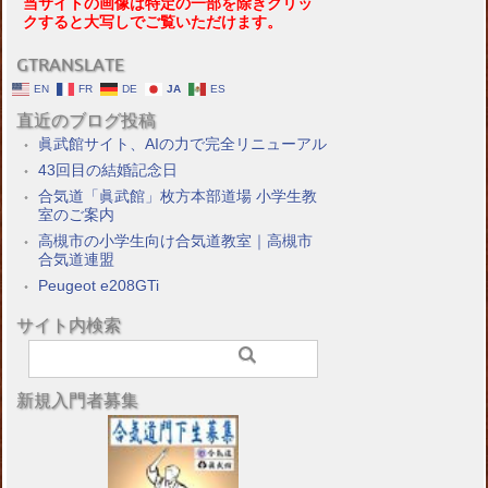
当サイトの画像は特定の一部を除きクリッ
クすると大写しでご覧いただけます。
GTRANSLATE
EN
FR
DE
JA
ES
直近のブログ投稿
眞武館サイト、AIの力で完全リニューアル
43回目の結婚記念日
合気道「眞武館」枚方本部道場 小学生教
室のご案内
高槻市の小学生向け合気道教室｜高槻市
合気道連盟
Peugeot e208GTi
サイト内検索
新規入門者募集