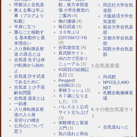
呼吸法と合気道
館」枚方本部道
同志社大学合気
教える事は学ぶ
場 小学生教室の
道部
事（ブログより
ご案内
(4)
大阪経済大学合
転載）
物の価値
(4)
気道部
半身に立つ
毎日武道
(4)
龍谷大学合気道
重心ごと移動す
３０年ぶり
部
る 基本動作と基
(20150612-14)
京都大学合気道
(4)
本理合い
部
合気道信念
(4)
入り身転換反射
関西大学合気道
眞武館サイト、
道 の原点とは
部
AIの力で完全リ
合気道 先ずは体
ニューアル
(3)
の転換から始め
3.合気道道場
43回目の結婚記
よ
念日
(3)
合気道 許す武道
尚武館
Peugeot
であるために
NPO法人AIKI-
e208GTi
(3)
合気道 と少子高
NET
車検ラッシュ
(3)
札幌合氣修練道
齢化問題
６７歳になりま
場
合気道 道友とは
した。
(3)
一刻者
パレスエミ公式
4.その他合気道サイ
入り身転換反射
サイト立ち上げ
道の入り身
ト
(3)
見切りの稽古
体験稽古と新規
公共心について
合気道ねっと
入門
(3)
思う
気の流れと和合