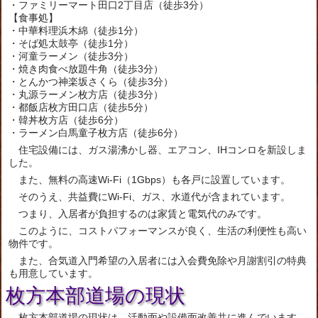
・ファミリーマート田口2丁目店（徒歩3分）
【食事処】
・中華料理浜木綿（徒歩1分）
・そば処太鼓亭（徒歩1分）
・河童ラーメン（徒歩3分）
・焼き肉食べ放題牛角（徒歩3分）
・とんかつ神楽坂さくら（徒歩3分）
・丸源ラーメン枚方店（徒歩3分）
・都飯店枚方田口店（徒歩5分）
・韓丼枚方店（徒歩6分）
・ラーメン白馬童子枚方店（徒歩6分）
住宅設備には、ガス湯沸かし器、エアコン、IHコンロを新設しま
した。
また、無料の高速Wi-Fi（1Gbps）も各戸に設置しています。
そのうえ、共益費にWi-Fi、ガス、水道代が含まれています。
つまり、入居者が負担するのは家賃と電気代のみです。
このように、コストパフォーマンスが良く、生活の利便性も高い
物件です。
また、合気道入門希望の入居者には入会費免除や月謝割引の特典
も用意しています。
枚方本部道場の現状
枚方本部道場の現状は、活動面や設備面改善共に進んでいます。