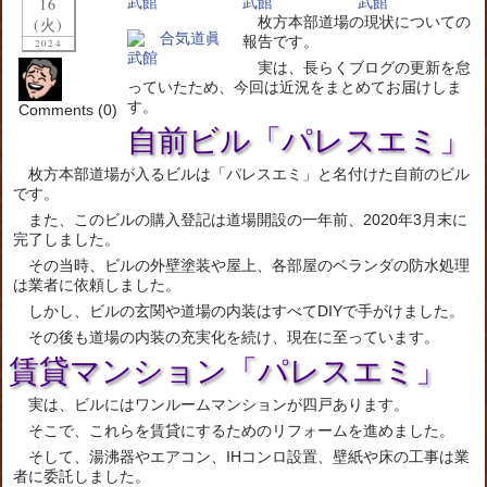
16
枚方本部道場の現状についての
(火)
報告です。
2024
実は、長らくブログの更新を怠
っていたため、今回は近況をまとめてお届けしま
す。
Comments (0)
自前ビル「パレスエミ」
枚方本部道場が入るビルは「パレスエミ」と名付けた自前のビル
です。
また、このビルの購入登記は道場開設の一年前、2020年3月末に
完了しました。
その当時、ビルの外壁塗装や屋上、各部屋のベランダの防水処理
は業者に依頼しました。
しかし、ビルの玄関や道場の内装はすべてDIYで手がけました。
その後も道場の内装の充実化を続け、現在に至っています。
賃貸マンション「パレスエミ」
実は、ビルにはワンルームマンションが四戸あります。
そこで、これらを賃貸にするためのリフォームを進めました。
そして、湯沸器やエアコン、IHコンロ設置、壁紙や床の工事は業
者に委託しました。