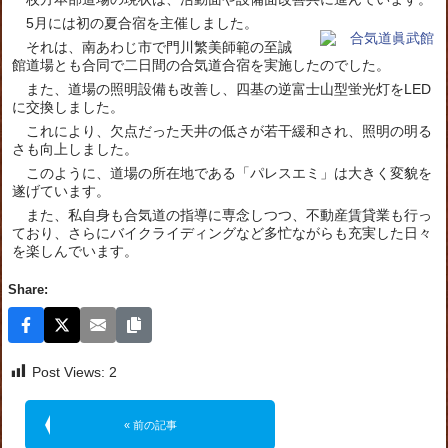
5月には初の夏合宿を主催しました。
それは、南あわじ市で門川繁美師範の至誠
館道場とも合同で二日間の合気道合宿を実施したのでした。
また、道場の照明設備も改善し、四基の逆富士山型蛍光灯をLED
に交換しました。
これにより、欠点だった天井の低さが若干緩和され、照明の明る
さも向上しました。
このように、道場の所在地である「パレスエミ」は大きく変貌を
遂げています。
また、私自身も合気道の指導に専念しつつ、不動産賃貸業も行っ
ており、さらにバイクライディングなど多忙ながらも充実した日々
を楽しんでいます。
Share:
Post Views:
2
« 前の記事