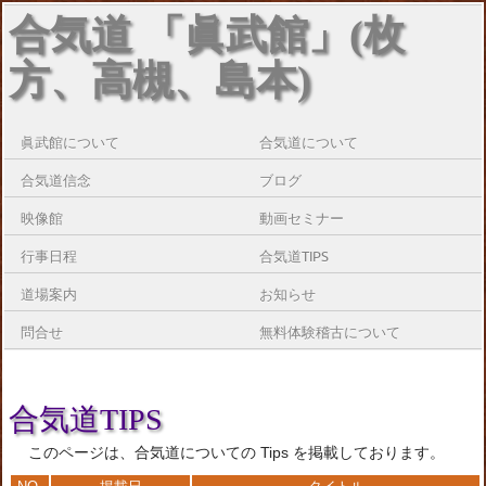
合気道 「眞武館」(枚
方、高槻、島本)
眞武館について
合気道について
合気道信念
ブログ
映像館
動画セミナー
行事日程
合気道TIPS
道場案内
お知らせ
問合せ
無料体験稽古について
合気道TIPS
このページは、合気道についての Tips を掲載しております。