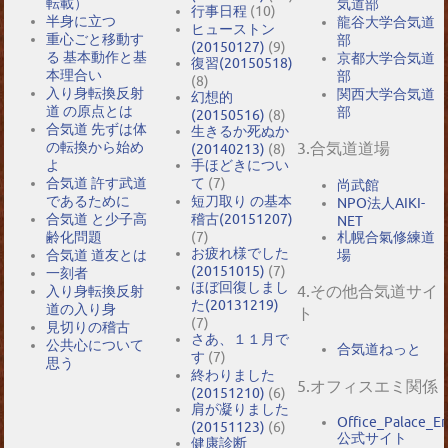
転載）
気道部
行事日程
(10)
半身に立つ
龍谷大学合気道
ヒューストン
重心ごと移動す
部
(20150127)
(9)
る 基本動作と基
京都大学合気道
復習(20150518)
本理合い
部
(8)
入り身転換反射
関西大学合気道
幻想的
道 の原点とは
部
(20150516)
(8)
合気道 先ずは体
生きるか死ぬか
の転換から始め
3.合気道道場
(20140213)
(8)
よ
手ほどきについ
合気道 許す武道
て
(7)
尚武館
であるために
短刀取り の基本
NPO法人AIKI-
合気道 と少子高
稽古(20151207)
NET
札幌合氣修練道
齢化問題
(7)
お疲れ様でした
場
合気道 道友とは
(20151015)
(7)
一刻者
ほぼ回復しまし
4.その他合気道サイ
入り身転換反射
た(20131219)
道の入り身
ト
(7)
見切りの稽古
さあ、１１月で
公共心について
合気道ねっと
す
(7)
思う
終わりました
5.オフィスエミ関係
(20151210)
(6)
肩が凝りました
Office_Palace_E
(20151123)
(6)
公式サイト
健康診断