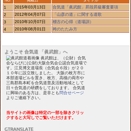
NO.
掲載日
タイトル
2015年03月13日
合気道「眞武館」昇段昇級審査要項
1
2012年04月07日
「山彦の道」に関する道歌
2
2010年10月07日
稽古の心得（道場訓）
3
2010年08月01日
袴のたたみ方
4
ようこそ 合気道 「眞武館」へ
眞武館は、（公財）合気
会ならびに(公財)大阪合気会公認合気道場で
す。江見博文道場長（合気会６段）が２０
１０年に設立致しました。 大阪の枚方市に
本部道場ビルを置き、枚方、高槻の両市や
三島郡島本町を合気道普及活動地域として
日々合気道の研鑽をしております。 合気道
に興味のある方は、是非とも
問合せページ
よりご連絡下さい。
当サイトの画像は特定の一部を除きクリッ
クすると大写しでご覧いただけます。
GTRANSLATE