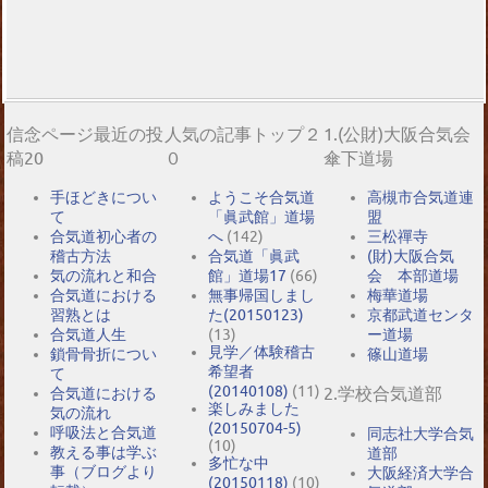
信念ページ最近の投
人気の記事トップ２
1.(公財)大阪合気会
稿20
０
傘下道場
手ほどきについ
ようこそ合気道
高槻市合気道連
て
「眞武館」道場
盟
合気道初心者の
へ
(142)
三松禪寺
稽古方法
合気道「眞武
(財)大阪合気
気の流れと和合
館」道場17
(66)
会 本部道場
合気道における
無事帰国しまし
梅華道場
習熟とは
た(20150123)
京都武道センタ
合気道人生
(13)
ー道場
見学／体験稽古
鎖骨骨折につい
篠山道場
希望者
て
(20140108)
(11)
2.学校合気道部
合気道における
楽しみました
気の流れ
(20150704-5)
呼吸法と合気道
同志社大学合気
(10)
教える事は学ぶ
道部
多忙な中
事（ブログより
大阪経済大学合
(20150118)
(10)