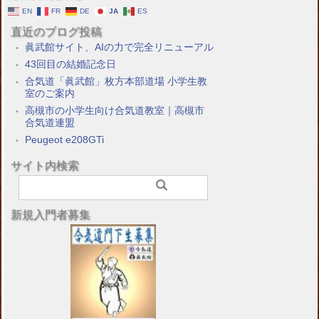
EN
FR
DE
JA
ES
直近のブログ投稿
眞武館サイト、AIの力で完全リニューアル
43回目の結婚記念日
合気道「眞武館」枚方本部道場 小学生教
室のご案内
高槻市の小学生向け合気道教室｜高槻市
合気道連盟
Peugeot e208GTi
サイト内検索
新規入門者募集