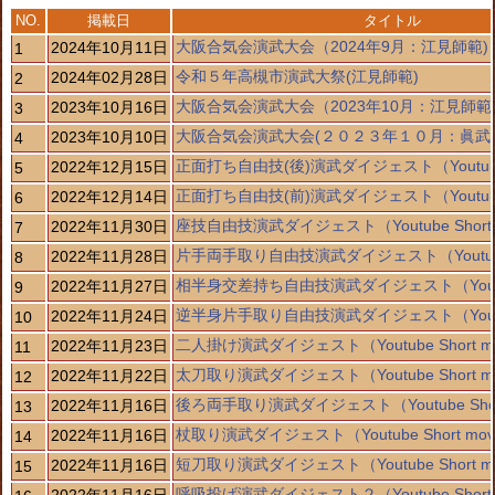
NO.
掲載日
タイトル
大阪合気会演武大会（2024年9月：江見師範)
2024年10月11日
1
令和５年高槻市演武大祭(江見師範)
2024年02月28日
2
大阪合気会演武大会（2023年10月：江見師範
2023年10月16日
3
大阪合気会演武大会(２０２３年１０月：眞武
2023年10月10日
4
正面打ち自由技(後)演武ダイジェスト（Youtube S
2022年12月15日
5
正面打ち自由技(前)演武ダイジェスト（Youtube S
2022年12月14日
6
座技自由技演武ダイジェスト（Youtube Short 
2022年11月30日
7
片手両手取り自由技演武ダイジェスト（Youtube S
2022年11月28日
8
相半身交差持ち自由技演武ダイジェスト（Youtube 
2022年11月27日
9
逆半身片手取り自由技演武ダイジェスト（Youtube 
2022年11月24日
10
二人掛け演武ダイジェスト（Youtube Short mo
2022年11月23日
11
太刀取り演武ダイジェスト（Youtube Short mo
2022年11月22日
12
後ろ両手取り演武ダイジェスト（Youtube Short
2022年11月16日
13
杖取り演武ダイジェスト（Youtube Short mov
2022年11月16日
14
短刀取り演武ダイジェスト（Youtube Short mo
2022年11月16日
15
呼吸投げ演武ダイジェスト２（Youtube Short 