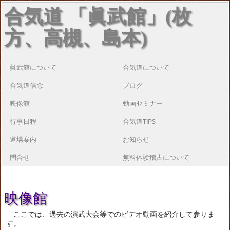
合気道 「眞武館」(枚
方、高槻、島本)
眞武館について
合気道について
合気道信念
ブログ
映像館
動画セミナー
行事日程
合気道TIPS
道場案内
お知らせ
問合せ
無料体験稽古について
映像館
ここでは、過去の演武大会等でのビデオ動画を紹介して参りま
す。