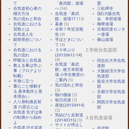
て
「眞武館」道場
盟
合気道初心者の
へ
(56)
三松禪寺
稽古方法
合気道「眞武
(財)大阪合気
気の流れと和合
館」道場17
(13)
会 本部道場
合気道における
墓参
(5)
梅華道場
習熟とは
令和７年近況報
京都武道センタ
合気道人生
告
(4)
ー道場
鎖骨骨折につい
手ほどきについ
篠山道場
て
て
(4)
2.学校合気道部
合気道における
３０年ぶり
気の流れ
(20150612-14)
(4)
呼吸法と合気道
同志社大学合気
合気道「眞武
教える事は学ぶ
道部
館」枚方本部道
事（ブログより
大阪経済大学合
場 小学生教室の
転載）
気道部
ご案内
(3)
半身に立つ
龍谷大学合気道
気の流れと和合
重心ごと移動す
部
(3)
る 基本動作と基
京都大学合気道
物の価値
(3)
本理合い
部
毎日武道
(3)
入り身転換反射
関西大学合気道
座技(20150414)
道 の原点とは
部
(3)
合気道 先ずは体
気結びと反射道
の転換から始め
3.合気道道場
(20140315)
(3)
よ
サイトが停止し
合気道 許す武道
尚武館