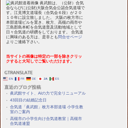
眞武館は、（公財）合気
会ならびに(公財)大阪合気会公認合気道場で
す。江見博文道場長（合気会６段）が２０
１０年に設立致しました。 大阪の枚方市に
本部道場ビルを置き、枚方、高槻の両市や
三島郡島本町を合気道普及活動地域として
日々合気道の研鑽をしております。 合気道
に興味のある方は、是非とも
問合せページ
よりご連絡下さい。
当サイトの画像は特定の一部を除きクリッ
クすると大写しでご覧いただけます。
GTRANSLATE
EN
FR
DE
JA
ES
直近のブログ投稿
眞武館サイト、AIの力で完全リニューアル
43回目の結婚記念日
合気道「眞武館」枚方本部道場 小学生教
室のご案内
高槻市の小学生向け合気道教室｜高槻市
合気道連盟