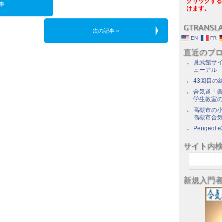
クリックする
事
けます。
GTRANSL
次の記事 »
EN
FR
直近のブ
眞武館サイ
ューアル
43回目の
合気道「眞
学生教室
高槻市の
高槻市合
Peugeot e
サイト内
新規入門