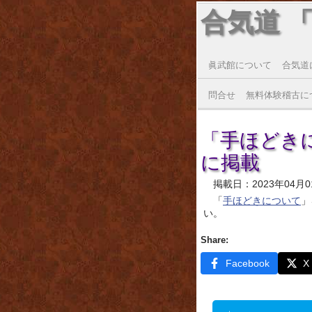
合気道 
眞武館について
合気道
問合せ
無料体験稽古に
「手ほどき
に掲載
掲載日：2023年04月0
「
手ほどきについて
」
い。
Share:
Facebook
X