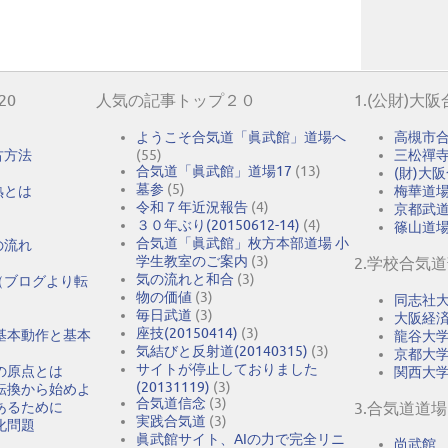
20
人気の記事トップ２０
1.(公財)大
ようこそ合気道「眞武館」道場へ
高槻市
古方法
(55)
三松禪
合気道「眞武館」道場17
(13)
(財)大
墓参
(5)
熟とは
梅華道
令和７年近況報告
(4)
京都武
３０年ぶり(20150612-14)
(4)
篠山道
合気道「眞武館」枚方本部道場 小
の流れ
学生教室のご案内
(3)
2.学校合気
気の流れと和合
(3)
（ブログより転
物の価値
(3)
同志社
毎日武道
(3)
大阪経
座技(20150414)
(3)
基本動作と基本
龍谷大
気結びと反射道(20140315)
(3)
京都大
サイトが停止しておりました
の原点とは
関西大
(20131119)
(3)
転換から始めよ
合気道信念
(3)
あるために
3.合気道道場
実践合気道
(3)
化問題
眞武館サイト、AIの力で完全リニ
尚武館