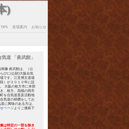
本)
IPS
道場案内
お知らせ
合気道 「眞武館」
眞武館は、（公
らびに(公財)大阪合気
場です。江見博文道場
段）が２０１０年に設
。 大阪の枚方市に本部
き、枚方、高槻の両市
町を合気道普及活動地
合気道の研鑽をしてお
気道に興味のある方は、
せページ
よりご連絡下
像は特定の一部を除き