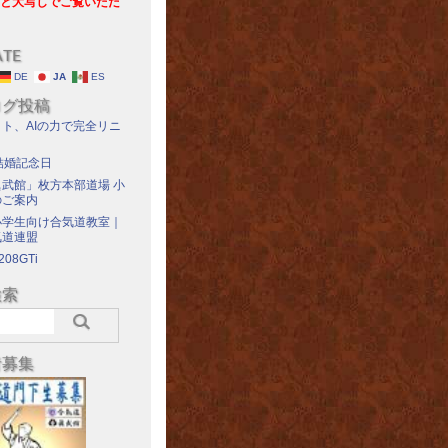
と大写しでご覧いただ
ATE
DE
JA
ES
ログ投稿
ト、AIの力で完全リニ
結婚記念日
武館」枚方本部道場 小
のご案内
小学生向け合気道教室｜
気道連盟
208GTi
検索
者募集