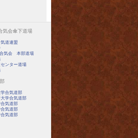
阪合気会傘下道場
合気道連盟
寺
阪合気会 本部道場
場
道センター道場
場
道部
大学合気道部
済大学合気道部
学合気道部
学合気道部
学合気道部