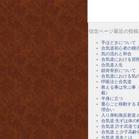
信念ページ最近の投稿
手ほどきについて
合気道初心者の稽
気の流れと和合
合気道における習
合気道人生
鎖骨骨折について
合気道における気
呼吸法と合気道
教える事は学ぶ事
載）
半身に立つ
重心ごと移動する 
理合い
入り身転換反射道 
合気道 先ずは体の
合気道 許す武道で
合気道 と少子高齢
合気道 道友とは