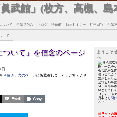
「眞武館」(枚方、高槻、島
について
合気道信念
ブログ
映像館
動画セミナー
行事日程
合気道T
ついて
について」を信念のページ
ようこそ 
へ
財）合気会な
1日
会公認合気道
長（合気会６
を
合気道信念のページ
に掲載致しました。ご覧くださ
立致しました
道場ビルを置
や三島郡島本
域として日々
ります。 合
是非とも
問合
Email
Copy
さい。
当サイトの画