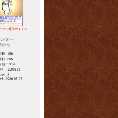
ックで募集サイトへ
ウンター
04から
 : 156
 : 805
 : 5319
 : 1186899
 : 3
 2026-08-08