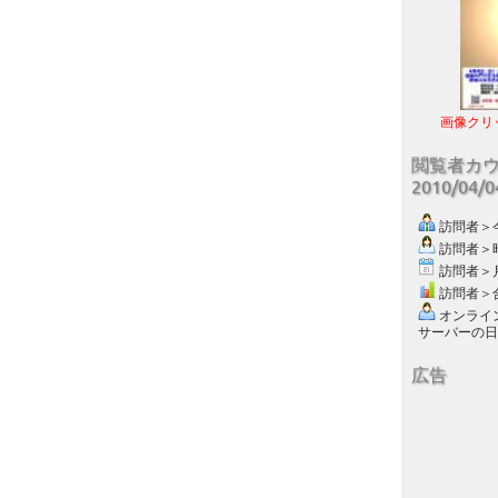
画像クリ
閲覧者カ
2010/04/
訪問者＞今日
訪問者＞昨日
訪問者＞月別
訪問者＞合計
オンライン数
サーバーの日付 :
広告