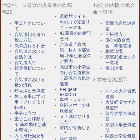
信念ページ最近の投
最近の投稿
1.(公財)大阪合気会
稿20
傘下道場
眞武館サイト、
AIの力で完全リ
手ほどきについ
高槻市合気道連
ニューアル
て
盟
43回目の結婚記
合気道初心者の
三松禪寺
念日
稽古方法
(財)大阪合気
合気道「眞武
気の流れと和合
会 本部道場
館」枚方本部道
合気道における
梅華道場
場 小学生教室の
習熟とは
京都武道センタ
ご案内
合気道人生
ー道場
高槻市の小学生
鎖骨骨折につい
篠山道場
向け合気道教室
て
｜高槻市合気道
2.学校合気道部
合気道における
連盟
気の流れ
Peugeot
呼吸法と合気道
同志社大学合気
e208GTi
教える事は学ぶ
道部
車検ラッシュ
事（ブログより
大阪経済大学合
合同スポーツ体
転載）
気道部
験教室
半身に立つ
龍谷大学合気道
６７歳になりま
重心ごと移動す
部
した。
る 基本動作と基
京都大学合気道
家内が骨折しま
本理合い
部
した
入り身転換反射
関西大学合気道
私の愛馬