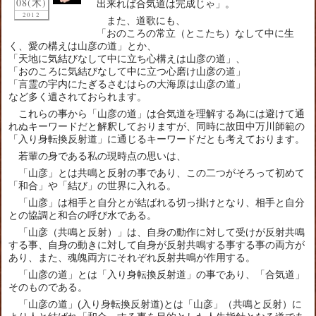
08(木)
出来れば合気道は完成じゃ」。
2012
また、道歌にも、
「おのころの常立（とこたち）なして中に生
く、愛の構えは山彦の道」とか、
「天地に気結びなして中に立ち心構えは山彦の道」、
「おのころに気結びなして中に立つ心磨け山彦の道」
「言霊の宇内にたぎるさむはらの大海原は山彦の道」
など多く遺されておられます。
これらの事から「山彦の道」は合気道を理解する為には避けて通
れぬキーワードだと解釈しておりますが、同時に故田中万川師範の
「入り身転換反射道」に通じるキーワードだとも考えております。
若輩の身である私の現時点の思いは、
「山彦」とは共鳴と反射の事であり、この二つがそろって初めて
「和合」や「結び」の世界に入れる。
「山彦」は相手と自分とが結ばれる切っ掛けとなり、相手と自分
との協調と和合の呼び水である。
「山彦（共鳴と反射）」は、自身の動作に対して受けが反射共鳴
する事、自身の動きに対して自身が反射共鳴する事する事の両方が
あり、また、魂魄両方にそれぞれ反射共鳴が作用する。
「山彦の道」とは「入り身転換反射道」の事であり、「合気道」
そのものである。
「山彦の道」(入り身転換反射道)とは「山彦」（共鳴と反射）に