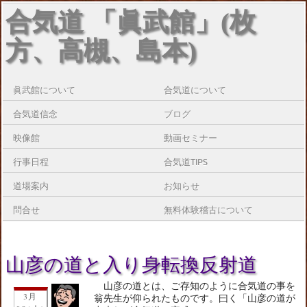
合気道 「眞武館」(枚
方、高槻、島本)
眞武館について
合気道について
合気道信念
ブログ
映像館
動画セミナー
行事日程
合気道TIPS
道場案内
お知らせ
問合せ
無料体験稽古について
山彦の道と入り身転換反射道
山彦の道とは、ご存知のように合気道の事を
3月
翁先生が仰られたものです。曰く「山彦の道が