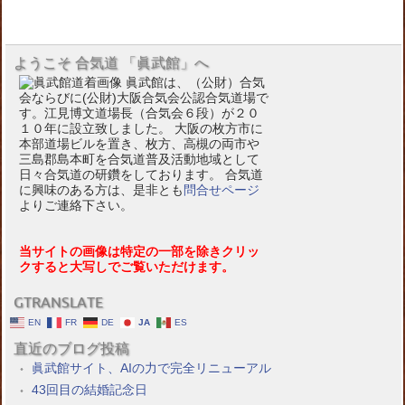
ようこそ 合気道 「眞武館」へ
眞武館は、（公財）合気
会ならびに(公財)大阪合気会公認合気道場で
す。江見博文道場長（合気会６段）が２０
１０年に設立致しました。 大阪の枚方市に
本部道場ビルを置き、枚方、高槻の両市や
三島郡島本町を合気道普及活動地域として
日々合気道の研鑽をしております。 合気道
に興味のある方は、是非とも
問合せページ
よりご連絡下さい。
当サイトの画像は特定の一部を除きクリッ
クすると大写しでご覧いただけます。
GTRANSLATE
EN
FR
DE
JA
ES
直近のブログ投稿
眞武館サイト、AIの力で完全リニューアル
43回目の結婚記念日