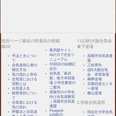
信念ページ最近の投
最近の投稿
1.(公財)大阪合気会
稿20
傘下道場
眞武館サイト、
AIの力で完全リ
手ほどきについ
高槻市合気道連
ニューアル
て
盟
43回目の結婚記
合気道初心者の
三松禪寺
念日
稽古方法
(財)大阪合気
合気道「眞武
気の流れと和合
会 本部道場
館」枚方本部道
合気道における
梅華道場
場 小学生教室の
習熟とは
京都武道センタ
ご案内
合気道人生
ー道場
高槻市の小学生
鎖骨骨折につい
篠山道場
向け合気道教室
て
｜高槻市合気道
2.学校合気道部
合気道における
連盟
気の流れ
Peugeot
呼吸法と合気道
同志社大学合気
e208GTi