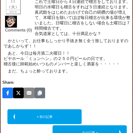
11
これで土曜日から４日連続で稽古をしております。
(火)
明日の水曜日も稽古をすれば５日連続となります。
眞武館をはじめたおかげで自己の研鑽の場が増え
2010
て、木曜日を除いてほぼ毎日稽古が出来る環境が整
いました。日曜日に稽古をしない場合も土曜日は７
時間稽古です。
Comments (0)
合気道家としては、十分満足かな？
かといって、お仕事もしっかり手抜き無く全う致しておりますの
であしからず！！
あと、今日は毎月第二火曜日！！
ビヤホール「ミュンヘン」の２５０円ビールの日です。
稽古後に師範始めいつものメンバーと楽しく酒宴を・・・・・
まだ、ちょっと酔っております。
Share:
« 前の記事
次の記事 »