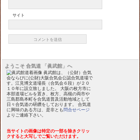
サイト
ようこそ 合気道 「眞武館」へ
眞武館は、（公財）合気
会ならびに(公財)大阪合気会公認合気道場で
す。江見博文道場長（合気会６段）が２０
１０年に設立致しました。 大阪の枚方市に
本部道場ビルを置き、枚方、高槻の両市や
三島郡島本町を合気道普及活動地域として
日々合気道の研鑽をしております。 合気道
に興味のある方は、是非とも
問合せページ
よりご連絡下さい。
当サイトの画像は特定の一部を除きクリッ
クすると大写しでご覧いただけます。