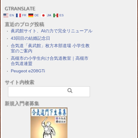
GTRANSLATE
EN
FR
DE
JA
ES
直近のブログ投稿
眞武館サイト、AIの力で完全リニューアル
43回目の結婚記念日
合気道「眞武館」枚方本部道場 小学生教
室のご案内
高槻市の小学生向け合気道教室｜高槻市
合気道連盟
Peugeot e208GTi
サイト内検索
新規入門者募集