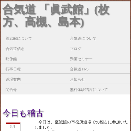
合気道 「眞武館」(枚
方、高槻、島本)
眞武館について
合気道について
合気道信念
ブログ
映像館
動画セミナー
行事日程
合気道TIPS
道場案内
お知らせ
問合せ
無料体験稽古について
今日も稽古
今日は、至誠館の市役所道場での稽古に参加いた
5月
しました。