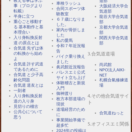
教える事は学ぶ
道部
車検ラッシュ
事（ブログより
大阪経済大学合
合同スポーツ体
転載）
気道部
験教室
半身に立つ
龍谷大学合気道
６７歳になりま
重心ごと移動す
部
した。
る 基本動作と基
京都大学合気道
家内が骨折しま
本理合い
部
した
入り身転換反射
関西大学合気道
私の愛馬
道 の原点とは
部
令和７年近況報
合気道 先ずは体
告
の転換から始め
3.合気道道場
バイク乗り換え
よ
ました
合気道 許す武道
尚武館
眞武館近況報告
であるために
NPO法人AIKI-
パレスエミ公式
合気道 と少子高
NET
サイト立ち上げ
札幌合氣修練道
齢化問題
体験稽古と新規
場
合気道 道友とは
入門
一刻者
御神渡り
4.その他合気道サイ
入り身転換反射
枚方本部道場の
道の入り身
ト
現状
見切りの稽古
道場経営のため
公共心について
合気道ねっと
に
思う
事業開始準備で
5.オフィスエミ関係
超多忙
2024年の投稿は