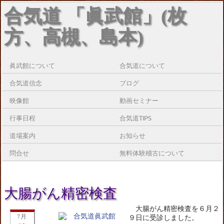
合気道 「眞武館」(枚
方、高槻、島本)
眞武館について
合気道について
合気道信念
ブログ
映像館
動画セミナー
行事日程
合気道TIPS
道場案内
お知らせ
問合せ
無料体験稽古について
大腸がん精密検査
大腸がん精密検査を６月２
7月
９日に受診しました。