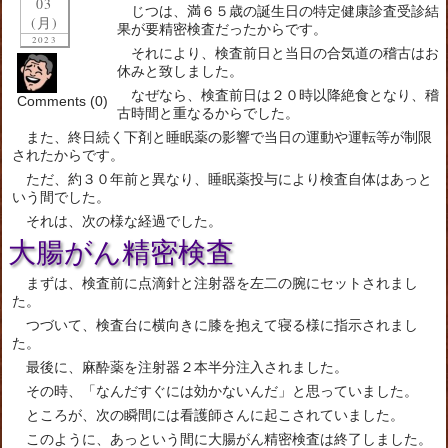
03
じつは、満６５歳の誕生日の特定健康診査受診結
(月)
果が要精密検査だったからです。
2023
それにより、検査前日と当日の合気道の稽古はお
休みと致しました。
なぜなら、検査前日は２０時以降絶食となり、稽
Comments (0)
古時間と重なるからでした。
また、終日続く下剤と睡眠薬の影響で当日の運動や運転等が制限
されたからです。
ただ、約３０年前と異なり、睡眠薬投与により検査自体はあっと
いう間でした。
それは、次の様な経過でした。
大腸がん精密検査
まずは、検査前に点滴針と注射器を左二の腕にセットされまし
た。
つづいて、検査台に横向きに膝を抱えて寝る様に指示されまし
た。
最後に、麻酔薬を注射器２本半分注入されました。
その時、「なんだすぐには効かないんだ」と思っていました。
ところが、次の瞬間には看護師さんに起こされていました。
このように、あっという間に大腸がん精密検査は終了しました。