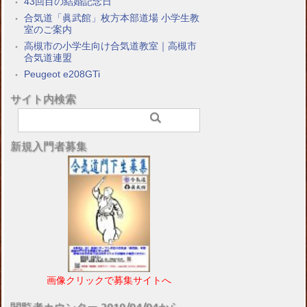
43回目の結婚記念日
合気道「眞武館」枚方本部道場 小学生教
室のご案内
高槻市の小学生向け合気道教室｜高槻市
合気道連盟
Peugeot e208GTi
サイト内検索
新規入門者募集
画像クリックで募集サイトへ