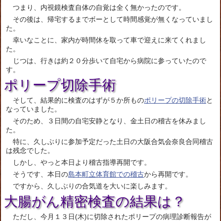
つまり、内視鏡検査自体の自覚は全く無かったのです。
その後は、帰宅するまでボーとして時間感覚が無くなっていまし
た。
幸いなことに、家内が時間休を取って車で迎えに来てくれまし
た。
じつは、行きは約２０分歩いて自宅から病院に参っていたので
す。
ポリープ切除手術
そして、結果的に検査のはずが５か所もの
ポリープの切除手術
と
なっていました。
そのため、３日間の自宅安静となり、金土日の稽古を休みまし
た。
特に、久しぶりに参加予定だった土日の大阪合気会奈良合同稽古
は残念でした。
しかし、やっと本日より稽古指導再開です。
そうです、本日の
島本町立体育館での稽古
から再開です。
ですから、久しぶりの合気道を大いに楽しみます。
大腸がん精密検査の結果は？
ただし、今月１３日(木)に切除されたポリープの病理診断報告が