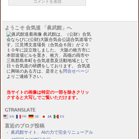
ようこそ 合気道 「眞武館」へ
眞武館は、（公財）合気
会ならびに(公財)大阪合気会公認合気道場で
す。江見博文道場長（合気会６段）が２０
１０年に設立致しました。 大阪の枚方市に
本部道場ビルを置き、枚方、高槻の両市や
三島郡島本町を合気道普及活動地域として
日々合気道の研鑽をしております。 合気道
に興味のある方は、是非とも
問合せページ
よりご連絡下さい。
当サイトの画像は特定の一部を除きクリッ
クすると大写しでご覧いただけます。
GTRANSLATE
EN
FR
DE
JA
ES
直近のブログ投稿
眞武館サイト、AIの力で完全リニューアル