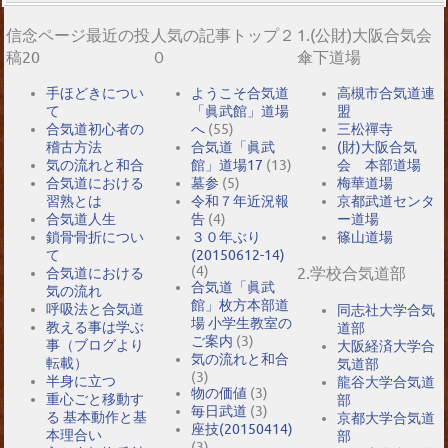
信念ページ最近の投
人気の記事トップ２
1.(公財)大阪合気会
稿20
０
傘下道場
手ほどきについ
ようこそ合気道
高槻市合気道連
て
「眞武館」道場
盟
合気道初心者の
へ
(55)
三松禪寺
稽古方法
合気道「眞武
(財)大阪合気
気の流れと和合
館」道場17
(13)
会 本部道場
合気道における
墓参
(5)
梅華道場
習熟とは
令和７年近況報
京都武道センタ
合気道人生
告
(4)
ー道場
鎖骨骨折につい
３０年ぶり
篠山道場
て
(20150612-14)
(4)
2.学校合気道部
合気道における
合気道「眞武
気の流れ
館」枚方本部道
呼吸法と合気道
同志社大学合気
場 小学生教室の
教える事は学ぶ
道部
ご案内
(3)
事（ブログより
大阪経済大学合
気の流れと和合
転載）
気道部
(3)
半身に立つ
龍谷大学合気道
物の価値
(3)
重心ごと移動す
部
毎日武道
(3)
る 基本動作と基
京都大学合気道
座技(20150414)
本理合い
部
(3)