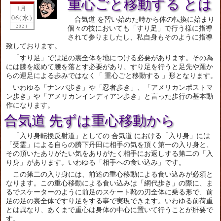
重心ごと移動する とは
1月
06(水)
合気道 を習い始めた時から体の転換に始まり
2021
個々の技においても「すり足」で行う様に指導
されて参りましたし、私自身もそのように指導
致しております。
「すり足」では足の裏全体を地につける必要があります。その為
には膝を緩めて腰を落とす必要があり、すり足を行うと足先や踵か
らの運足による歩みではなく「 重心ごと移動する 」形となります。
いわゆる「ナンバ歩き」や「忍者歩き」、「アメリカンポストマ
ン歩き」や「アメリカンインディアン歩き」と言った歩行の基本動
作になります。
合気道 先ずは重心移動から
「入り身転換反射道」としての 合気道 における「入り身」には
「受霊」による自らの臍下丹田に相手の気を頂く第一の入り身と、
その頂いたありがたい気をありがたく相手にお返しする第二の「入
り身」があります。いわゆる「相手への食い込み」です。
この第二の入り身には、前述の重心移動による食い込みが必須と
なります。この重心移動による食い込みは「網代歩き」の際に、ま
るでスケーターのように前足のスケート靴の刃全体に乗る形で、前
足の足の裏全体ですり足をする事で実現できます。いわゆる前荷重
とは異なり、あくまで重心は身体の中心に置いて行うことが肝要で
す。