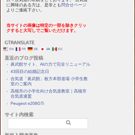
に興味のある方は、是非とも
問合せページ
よりご連絡下さい。
当サイトの画像は特定の一部を除きクリッ
クすると大写しでご覧いただけます。
GTRANSLATE
EN
FR
DE
JA
ES
直近のブログ投稿
眞武館サイト、AIの力で完全リニューアル
43回目の結婚記念日
合気道「眞武館」枚方本部道場 小学生教
室のご案内
高槻市の小学生向け合気道教室｜高槻市
合気道連盟
Peugeot e208GTi
サイト内検索