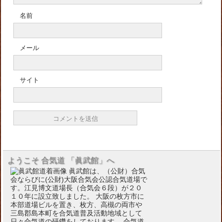
名前
メール
サイト
ようこそ 合気道 「眞武館」へ
眞武館は、（公財）合気
会ならびに(公財)大阪合気会公認合気道場で
す。江見博文道場長（合気会６段）が２０
１０年に設立致しました。 大阪の枚方市に
本部道場ビルを置き、枚方、高槻の両市や
三島郡島本町を合気道普及活動地域として
日々合気道の研鑽をしております。 合気道