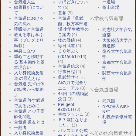
合気道人生
手ほどきについ
ー道場
鎖骨骨折につい
て
(5)
篠山道場
て
墓参
(5)
2.学校合気道部
合気道における
合気道「眞武
気の流れ
館」枚方本部道
呼吸法と合気道
場 小学生教室の
同志社大学合気
教える事は学ぶ
ご案内
(4)
道部
事（ブログより
物の価値
(4)
大阪経済大学合
転載）
毎日武道
(4)
気道部
半身に立つ
３０年ぶり
龍谷大学合気道
重心ごと移動す
(20150612-14)
部
(4)
る 基本動作と基
京都大学合気道
合気道信念
(4)
本理合い
部
行事日程
(4)
入り身転換反射
関西大学合気道
眞武館サイト、
道 の原点とは
部
AIの力で完全リ
合気道 先ずは体
ニューアル
(3)
の転換から始め
3.合気道道場
43回目の結婚記
よ
念日
(3)
合気道 許す武道
尚武館
Peugeot
であるために
NPO法人AIKI-
e208GTi
(3)
合気道 と少子高
NET
車検ラッシュ
(3)
札幌合氣修練道
齢化問題
６７歳になりま
場
合気道 道友とは
した。
(3)
一刻者
パレスエミ公式
4.その他合気道サイ
入り身転換反射