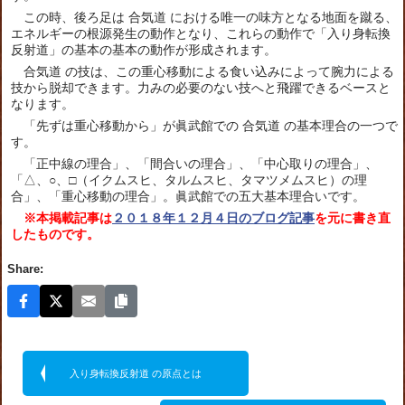
この時、後ろ足は 合気道 における唯一の味方となる地面を蹴る、
エネルギーの根源発生の動作となり、これらの動作で「入り身転換
反射道」の基本の基本の動作が形成されます。
合気道 の技は、この重心移動による食い込みによって腕力による
技から脱却できます。力みの必要のない技へと飛躍できるベースと
なります。
「先ずは重心移動から」が眞武館での 合気道 の基本理合の一つで
す。
「正中線の理合」、「間合いの理合」、「中心取りの理合」、
「△、○、□（イクムスヒ、タルムスヒ、タマツメムスヒ）の理
合」、「重心移動の理合」。眞武館での五大基本理合いです。
※本掲載記事は
２０１８年１２月４日のブログ記事
を元に書き直
したものです。
Share:
入り身転換反射道 の原点とは