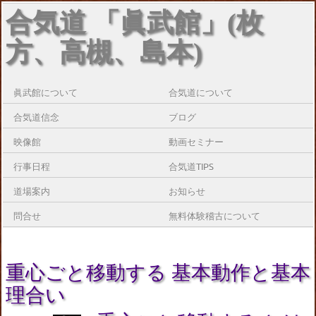
合気道 「眞武館」(枚
方、高槻、島本)
眞武館について
合気道について
合気道信念
ブログ
映像館
動画セミナー
行事日程
合気道TIPS
道場案内
お知らせ
問合せ
無料体験稽古について
重心ごと移動する 基本動作と基本
理合い