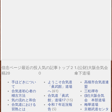
信念ページ最近の投
人気の記事トップ２
1.(公財)大阪合気会
稿20
０
傘下道場
手ほどきについ
ようこそ合気道
高槻市合気道連
て
「眞武館」道場
盟
合気道初心者の
へ
(61)
三松禪寺
稽古方法
合気道「眞武
(財)大阪合気
気の流れと和合
館」道場17
(15)
会 本部道場
合気道における
令和７年近況報
梅華道場
習熟とは
告
(5)
京都武道センタ