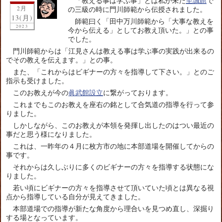
「教える事は学ぶ事」とは私が未だ
至誠館
で
2月
の三級の時に門川師範から伝授されました。
13(月)
師範曰く「田中万川師範から「大事な教えを
2023
今から伝える」としてお教え頂いた。」との事
でした。
門川師範からは「江見さんは教える事は学ぶ事の実践が出来るの
でその教えを伝えます。」との事。
また、「これからはビギナーの方々を指導して下さい。」とのご
指示も受けました。
このお教えが今の
眞武館設立
に繋がっております。
これまでもこのお教えを座右の銘として合気道の指導を行って参
りました。
しかしながら、このお教えが本領を発揮し出したのはつい最近の
事だと思う様になりました。
これは、一昨年の４月に枚方市の地に本部道場を開催してからの
事です。
それからは久しぶりに多くのビギナーの方々を指導する状態にな
りました。
若い頃にビギナーの方々を指導させて頂いていた頃とは異なる視
点から指導している自分が見えてきました。
本部道場での指導が新たな角度から理合いを見つめ直し、深掘り
する場となっています。