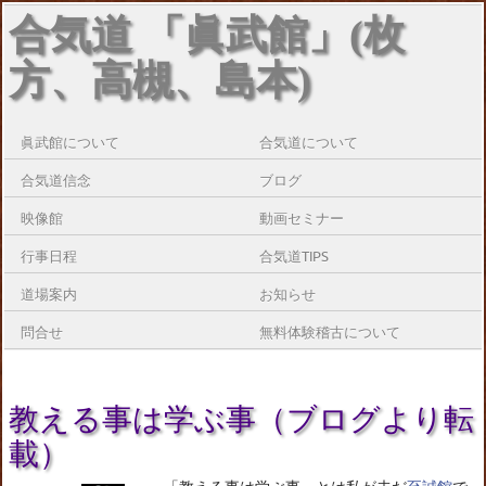
合気道 「眞武館」(枚
方、高槻、島本)
眞武館について
合気道について
合気道信念
ブログ
映像館
動画セミナー
行事日程
合気道TIPS
道場案内
お知らせ
問合せ
無料体験稽古について
教える事は学ぶ事（ブログより転
載）