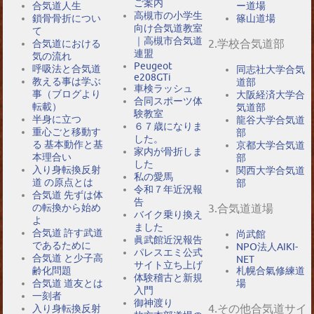
ご案内
合気道人生
ー道場
高槻市の小学生
鎖骨骨折につい
篠山道場
向け合気道教室
て
｜高槻市合気道
2.学校合気道部
合気道における
連盟
気の流れ
Peugeot
呼吸法と合気道
同志社大学合気
e208GTi
教える事は学ぶ
道部
車検ラッシュ
事（ブログより
大阪経済大学合
合同スポーツ体
転載）
気道部
験教室
半身に立つ
龍谷大学合気道
６７歳になりま
重心ごと移動す
部
した。
る 基本動作と基
京都大学合気道
家内が骨折しま
本理合い
部
した
入り身転換反射
関西大学合気道
私の愛馬
道 の原点とは
部
令和７年近況報
合気道 先ずは体
告
の転換から始め
3.合気道道場
バイク乗り換え
よ
ました
合気道 許す武道
尚武館
眞武館近況報告
であるために
NPO法人AIKI-
パレスエミ公式
合気道 と少子高
NET
サイト立ち上げ
札幌合氣修練道
齢化問題
体験稽古と新規
場
合気道 道友とは
入門
一刻者
御神渡り
4.その他合気道サイ
入り身転換反射