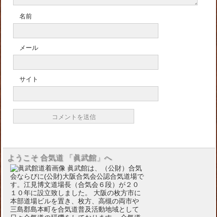
名前
メール
サイト
ようこそ 合気道 「眞武館」へ
眞武館は、（公財）合気
会ならびに(公財)大阪合気会公認合気道場で
す。江見博文道場長（合気会６段）が２０
１０年に設立致しました。 大阪の枚方市に
本部道場ビルを置き、枚方、高槻の両市や
三島郡島本町を合気道普及活動地域として