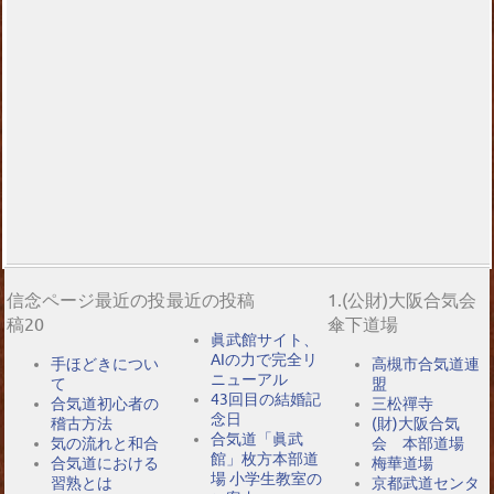
信念ページ最近の投
最近の投稿
1.(公財)大阪合気会
稿20
傘下道場
眞武館サイト、
AIの力で完全リ
手ほどきについ
高槻市合気道連
ニューアル
て
盟
43回目の結婚記
合気道初心者の
三松禪寺
念日
稽古方法
(財)大阪合気
合気道「眞武
気の流れと和合
会 本部道場
館」枚方本部道
合気道における
梅華道場
場 小学生教室の
習熟とは
京都武道センタ