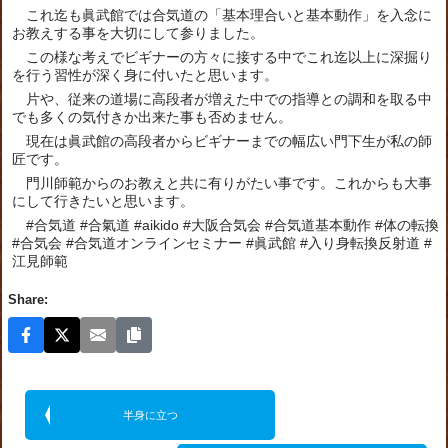
これ迄も眞武館では合気道の「基本理合いと基本動作」を入念に
お教えする事を大切にして参りました。
この様な考えでビギナーの方々に接する中でこれ迄以上に深掘り
を行う習性が深く身に付いたと思います。
片や、従来の道場に高段者が増えた中での指導との調和を取る中
でも多くの気付きか出来た事も否めません。
現在は眞武館の高段者からビギナーまでの幅広い門下生が私の師
匠です。
門川師範からのお教えと共に有りがたい事です。これからも大事
にして行きたいと思います。
#合気道 #合氣道 #aikido #大阪合気会 #合気道基本動作 #体の転換
#合気会 #合気道オンラインセミナー #眞武館 #入り身転換反射道 #
江見師範
Share:
半身に立つ