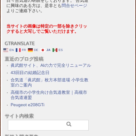
日々合気道の研鑽をしております。 合気道
に興味のある方は、是非とも
問合せページ
よりご連絡下さい。
当サイトの画像は特定の一部を除きクリッ
クすると大写しでご覧いただけます。
GTRANSLATE
EN
FR
DE
JA
ES
直近のブログ投稿
眞武館サイト、AIの力で完全リニューアル
43回目の結婚記念日
合気道「眞武館」枚方本部道場 小学生教
室のご案内
高槻市の小学生向け合気道教室｜高槻市
合気道連盟
Peugeot e208GTi
サイト内検索