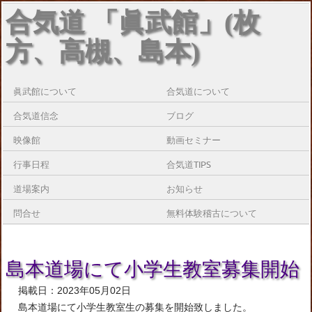
合気道 「眞武館」(枚
方、高槻、島本)
眞武館について
合気道について
合気道信念
ブログ
映像館
動画セミナー
行事日程
合気道TIPS
道場案内
お知らせ
問合せ
無料体験稽古について
島本道場にて小学生教室募集開始
掲載日：2023年05月02日
島本道場にて小学生教室生の募集を開始致しました。