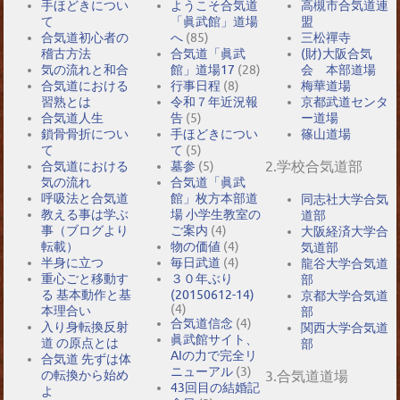
手ほどきについ
ようこそ合気道
高槻市合気道連
て
「眞武館」道場
盟
合気道初心者の
へ
(85)
三松禪寺
稽古方法
合気道「眞武
(財)大阪合気
気の流れと和合
館」道場17
(28)
会 本部道場
合気道における
行事日程
(8)
梅華道場
習熟とは
令和７年近況報
京都武道センタ
合気道人生
告
(5)
ー道場
鎖骨骨折につい
手ほどきについ
篠山道場
て
て
(5)
2.学校合気道部
合気道における
墓参
(5)
気の流れ
合気道「眞武
呼吸法と合気道
館」枚方本部道
同志社大学合気
教える事は学ぶ
場 小学生教室の
道部
事（ブログより
ご案内
(4)
大阪経済大学合
転載）
物の価値
(4)
気道部
半身に立つ
毎日武道
(4)
龍谷大学合気道
重心ごと移動す
３０年ぶり
部
る 基本動作と基
(20150612-14)
京都大学合気道
(4)
本理合い
部
合気道信念
(4)
入り身転換反射
関西大学合気道
眞武館サイト、
道 の原点とは
部
AIの力で完全リ
合気道 先ずは体
ニューアル
(3)
の転換から始め
3.合気道道場
43回目の結婚記
よ