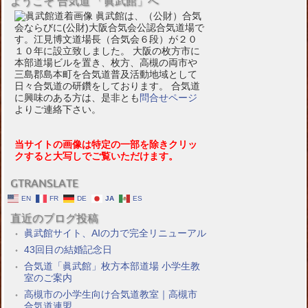
ようこそ 合気道 「眞武館」へ
眞武館は、（公財）合気
会ならびに(公財)大阪合気会公認合気道場で
す。江見博文道場長（合気会６段）が２０
１０年に設立致しました。 大阪の枚方市に
本部道場ビルを置き、枚方、高槻の両市や
三島郡島本町を合気道普及活動地域として
日々合気道の研鑽をしております。 合気道
に興味のある方は、是非とも
問合せページ
よりご連絡下さい。
当サイトの画像は特定の一部を除きクリッ
クすると大写しでご覧いただけます。
GTRANSLATE
EN
FR
DE
JA
ES
直近のブログ投稿
眞武館サイト、AIの力で完全リニューアル
43回目の結婚記念日
合気道「眞武館」枚方本部道場 小学生教
室のご案内
高槻市の小学生向け合気道教室｜高槻市
合気道連盟