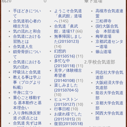
稿20
０
傘下道場
手ほどきについ
ようこそ合気道
高槻市合気道連
て
「眞武館」道場
盟
合気道初心者の
へ
(145)
三松禪寺
稽古方法
合気道「眞武
(財)大阪合気
気の流れと和合
館」道場17
(66)
会 本部道場
合気道における
無事帰国しまし
梅華道場
習熟とは
た(20150123)
京都武道センタ
合気道人生
(14)
ー道場
幻想的
鎖骨骨折につい
篠山道場
(20150516)
(11)
て
多忙な中
2.学校合気道部
合気道における
(20150118)
(11)
気の流れ
見学／体験稽古
呼吸法と合気道
同志社大学合気
希望者
教える事は学ぶ
道部
(20140108)
(11)
事（ブログより
大阪経済大学合
楽しみました
転載）
気道部
(20150704-5)
半身に立つ
龍谷大学合気道
(10)
重心ごと移動す
部
ヒューストン
る 基本動作と基
京都大学合気道
(20150127)
(10)
本理合い
部
行事日程
(10)
入り身転換反射
関西大学合気道
お疲れ様でした
道 の原点とは
部
(20151015)
(9)
合気道 先ずは体
復習(20150518)