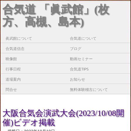
合気道 「眞武館」(枚
方、高槻、島本)
眞武館について
合気道について
合気道信念
ブログ
映像館
動画セミナー
行事日程
合気道TIPS
道場案内
お知らせ
問合せ
無料体験稽古について
大阪合気会演武大会(2023/10/08開
催)ビデオ掲載