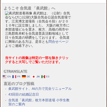
ようこそ 合気道 「眞武館」へ
眞武館は、（公財）合気
会ならびに(公財)大阪合気会公認合気道場で
す。江見博文道場長（合気会６段）が２０
１０年に設立致しました。 大阪の枚方市に
本部道場ビルを置き、枚方、高槻の両市や
三島郡島本町を合気道普及活動地域として
日々合気道の研鑽をしております。 合気道
に興味のある方は、是非とも
問合せページ
よりご連絡下さい。
当サイトの画像は特定の一部を除きクリッ
クすると大写しでご覧いただけます。
GTRANSLATE
EN
FR
DE
JA
ES
直近のブログ投稿
眞武館サイト、AIの力で完全リニューアル
43回目の結婚記念日
合気道「眞武館」枚方本部道場 小学生教
室のご案内