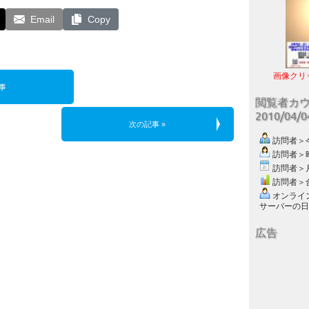
Email
Copy
画像クリ
事
閲覧者カ
2010/04/
次の記事 »
訪問者＞今日
訪問者＞昨日
訪問者＞月別
訪問者＞合計
オンライン数
サーバーの日付 :
広告