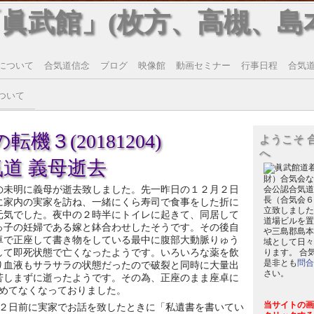
「眞武館」(枚方、高槻、島
について
合気道信念
ブログ
映像館
動画セミナー
行事日程
合気道T
ついて
機３(20181204)
ようこそ 
へ
道 義母逝去
財）合気会な
の未明に義母が逝去致しました。先一昨日の１２月２日
会公認合気道
長（合気会６
に家内の実家を訪ね、一緒にくら寿司で食事をした折に
立致しました
元気でした。夜中の２時半にトイレに起きて、同居して
道場ビルを置
っ子の妊婦である嫁と鉢合わせしたそうです。その後自
や三島郡島本
卓で正座して書き物をしている最中に腹部大動脈りゅう
域として日々
して即死状態で亡くなったようです。いろいろな薬を飲
ります。 合
是非とも
問合
り血液もサラサラの状態だったので破裂と同時に大量出
さい。
苦しまずに逝ったようです。その為、正座のまま座卓に
めてなくなっておりました。
当サイトの画
２日前に実家でお話を致したときに「私遺書を書いてい