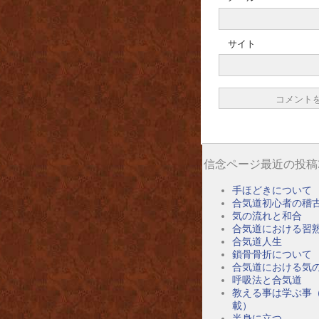
サイト
信念ページ最近の投稿
手ほどきについて
合気道初心者の稽
気の流れと和合
合気道における習
合気道人生
鎖骨骨折について
合気道における気
呼吸法と合気道
教える事は学ぶ事
載）
半身に立つ