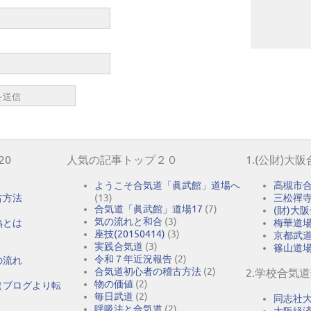
20
人気の記事トップ２０
1.(公財)大
ようこそ合気道「眞武館」道場へ
高槻市
古方法
(13)
三松禪
合気道「眞武館」道場17
(7)
(財)大
気の流れと和合
(3)
熟とは
梅華道
座技(20150414)
(3)
京都武
実践合気道
(3)
篠山道
令和７年近況報告
(2)
の流れ
合気道初心者の稽古方法
(2)
2.学校合気
物の価値
(2)
（ブログより転
毎日武道
(2)
同志社
呼吸法と合気道
(2)
大阪経