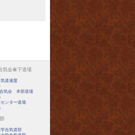
阪合気会傘下道場
合気道連盟
寺
阪合気会 本部道場
場
道センター道場
場
道部
大学合気道部
済大学合気道部