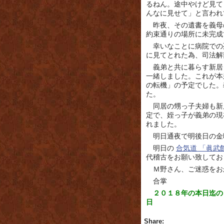
るねん。途中やけど見て
んなに見せて」と言われ
昨夜、その遺書を義母
約束通りの場所に未完成
幸いなことに病院での
に見てとれた為、司法解
義弟と共に暮らす新居
一緒しました。これが本
の転機」の予定でした。
た。
同居の甥っ子夫婦も新
定で、姪っ子が義弟の現
れました。
明日通夜で明後日の金
明日の
合気道 「眞武
代稽古をお願い致してお
Ｍ野さん、ご迷惑をお
合掌
２０１８年の本日迄の
日
Share: