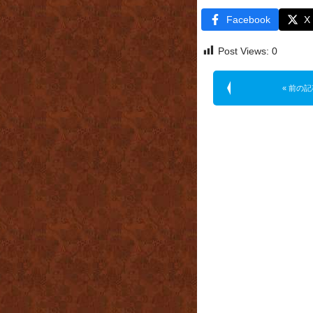
Facebook
X
Post Views:
0
« 前の記