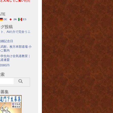
と大写しでご覧いただ
ATE
DE
JA
ES
ログ投稿
ト、AIの力で完全リニ
結婚記念日
武館」枚方本部道場 小
のご案内
小学生向け合気道教室｜
気道連盟
208GTi
検索
者募集