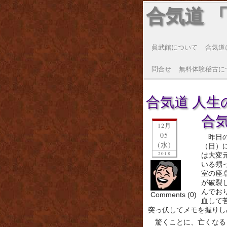
合気道 
眞武館について
合気道
問合せ
無料体験稽古に
合気道 人生の転
合気
12月
05
昨日
(水)
（日）
2018
は大変
いる甥
室の座
が破裂
んでお
Comments (0)
血して
突っ伏してメモを握りし
驚くことに、亡くなる