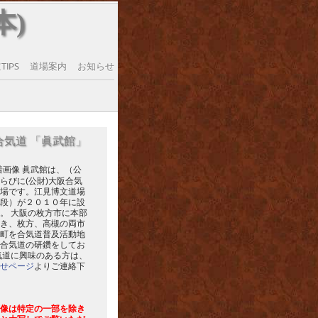
本)
IPS
道場案内
お知らせ
合気道 「眞武館」
眞武館は、（公
らびに(公財)大阪合気
場です。江見博文道場
段）が２０１０年に設
。 大阪の枚方市に本部
き、枚方、高槻の両市
町を合気道普及活動地
合気道の研鑽をしてお
気道に興味のある方は、
せページ
よりご連絡下
像は特定の一部を除き