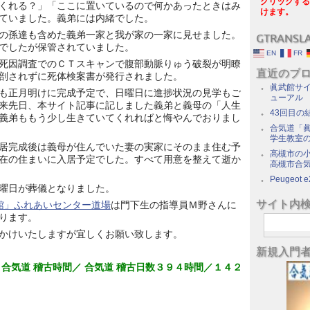
クリックする
くれる？」「ここに置いているので何かあったときはみ
けます。
ていました。義弟には内緒でした。
の孫達も含めた義弟一家と我が家の一家に見せました。
GTRANSL
でしたが保管されていました。
EN
FR
死因調査でのＣＴスキャンで腹部動脈りゅう破裂が明瞭
直近のブ
剖されずに死体検案書が発行されました。
眞武館サイ
も正月明けに完成予定で、日曜日に進捗状況の見学もご
ューアル
来先日、本サイト記事に記しました義弟と義母の「人生
43回目の
義弟ももう少し生きていてくれればと悔やんでおりまし
合気道「眞
学生教室
居完成後は義母が住んでいた妻の実家にそのまま住む予
高槻市の
在の住まいに入居予定でした。すべて用意を整えて逝か
高槻市合
Peugeot e
曜日が葬儀となりました。
サイト内
館」ふれあいセンター道場
は門下生の指導員Ｍ野さんに
ります。
かけいたしますが宜しくお願い致します。
新規入門
 合気道 稽古時間／ 合気道 稽古日数３９４時間／１４２