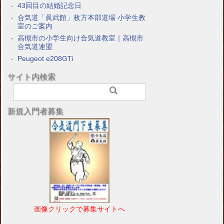
43回目の結婚記念日
合気道「眞武館」枚方本部道場 小学生教
室のご案内
高槻市の小学生向け合気道教室｜高槻市
合気道連盟
Peugeot e208GTi
サイト内検索
新規入門者募集
画像クリックで募集サイトへ