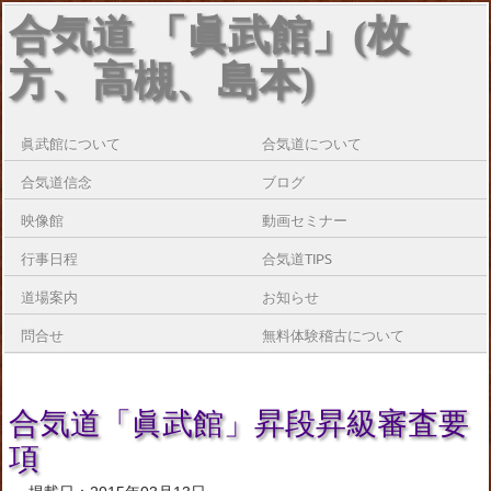
合気道 「眞武館」(枚
方、高槻、島本)
眞武館について
合気道について
合気道信念
ブログ
映像館
動画セミナー
行事日程
合気道TIPS
道場案内
お知らせ
問合せ
無料体験稽古について
合気道「眞武館」昇段昇級審査要
項