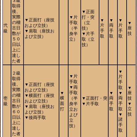
３級
取得
後、
▼正面
実際
▼片
打・突
▼正面打（座技
▼
▼
▼
の稽
手取
（立
▼
片
両
片
弐
および立技）
古日
座
（半
技）
手
手
手
級
▼肩取（座技お
数が
技
身半
▼片手
取
取
取
よび立技）
５０
立）
取（立
日以
技）
上に
達し
た者
▼
２級
▼片
片
取得
手取
手
後、
▼正面打（座技
▼両
取
▼
実際
および立技）
手取
座
▼
▼
▼
の稽
▼横面打（座技
横
両
両
壱
（半
▼正面打・突
技
古日
および立技）
面
手
手
級
身半
▼片手取
▼
数が
▼肩取（座技お
立
打
取
取
立お
６０
よび立技）
技
▼
よび
日以
▼後両手取
諸
立
上に
手
技）
達し
取
た者