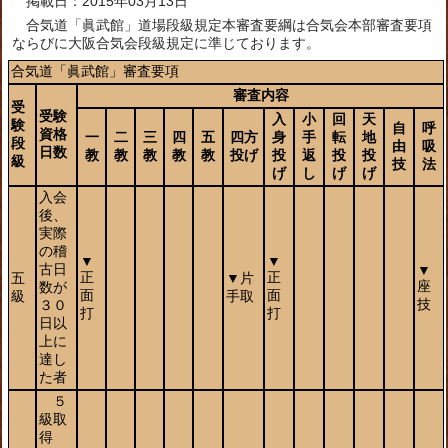
掲載日：2015年03月13日
合気道「眞武館」道場段級規定本審査要綱は合気会本部審査要項
ならびに大阪合気会段級規定に準じております。
合気道「眞武館」審査要項
審査内容
受
受験
入
小
回
天
験
自
呼
資格
一
二
三
四
五
四方
身
手
転
地
段
由
吸
日数
教
教
教
教
教
投げ
投
返
投
投
級
技
法
げ
し
げ
げ
入会
後、
実際
の稽
▼
▼
古日
▼
正
正
五
▼片
座
数が
面
面
級
手取
技
３０
打
打
日以
上に
達し
た者
５
級取
得