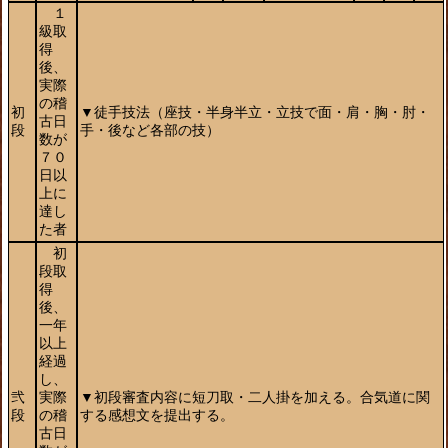
１
級取
得
後、
実際
の稽
初
▼徒手技法（座技・半身半立・立技で面・肩・胸・肘・
古日
段
手・後など各部の技）
数が
７０
日以
上に
達し
た者
初
段取
得
後、
一年
以上
経過
し、
弐
実際
▼初段審査内容に短刀取・二人掛を加える。合気道に関
段
の稽
する感想文を提出する。
古日