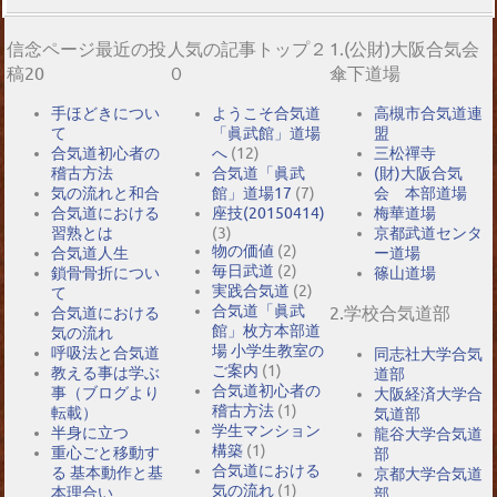
信念ページ最近の投
人気の記事トップ２
1.(公財)大阪合気会
稿20
０
傘下道場
手ほどきについ
ようこそ合気道
高槻市合気道連
て
「眞武館」道場
盟
合気道初心者の
へ
(12)
三松禪寺
稽古方法
合気道「眞武
(財)大阪合気
気の流れと和合
館」道場17
(7)
会 本部道場
合気道における
座技(20150414)
梅華道場
習熟とは
(3)
京都武道センタ
物の価値
(2)
合気道人生
ー道場
毎日武道
(2)
鎖骨骨折につい
篠山道場
実践合気道
(2)
て
合気道「眞武
2.学校合気道部
合気道における
館」枚方本部道
気の流れ
場 小学生教室の
呼吸法と合気道
同志社大学合気
ご案内
(1)
教える事は学ぶ
道部
合気道初心者の
事（ブログより
大阪経済大学合
稽古方法
(1)
転載）
気道部
学生マンション
半身に立つ
龍谷大学合気道
構築
(1)
重心ごと移動す
部
合気道における
る 基本動作と基
京都大学合気道
気の流れ
(1)
本理合い
部