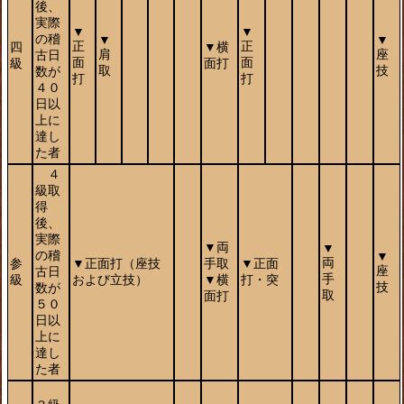
後、
実際
▼
▼
の稽
▼
▼
正
正
四
▼横
肩
座
古日
面
面
級
面打
取
技
数が
打
打
４０
日以
上に
達し
た者
４
級取
得
後、
実際
▼両
▼
の稽
▼
両
参
▼正面打（座技
手取
▼正面
座
古日
手
級
および立技）
▼横
打・突
技
数が
取
面打
５０
日以
上に
達し
た者