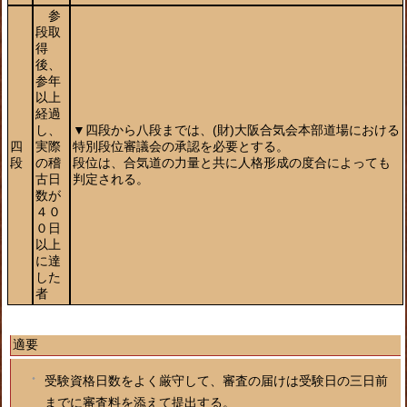
参
段取
得
後、
参年
以上
経過
し、
▼四段から八段までは、(財)大阪合気会本部道場における
四
実際
特別段位審議会の承認を必要とする。
段
の稽
段位は、合気道の力量と共に人格形成の度合によっても
古日
判定される。
数が
４０
０日
以上
に達
した
者
適要
受験資格日数をよく厳守して、審査の届けは受験日の三日前
までに審査料を添えて提出する。