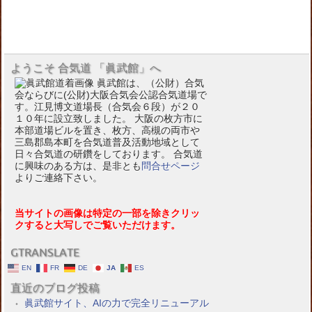
ようこそ 合気道 「眞武館」へ
眞武館は、（公財）合気
会ならびに(公財)大阪合気会公認合気道場で
す。江見博文道場長（合気会６段）が２０
１０年に設立致しました。 大阪の枚方市に
本部道場ビルを置き、枚方、高槻の両市や
三島郡島本町を合気道普及活動地域として
日々合気道の研鑽をしております。 合気道
に興味のある方は、是非とも
問合せページ
よりご連絡下さい。
当サイトの画像は特定の一部を除きクリッ
クすると大写しでご覧いただけます。
GTRANSLATE
EN
FR
DE
JA
ES
直近のブログ投稿
眞武館サイト、AIの力で完全リニューアル