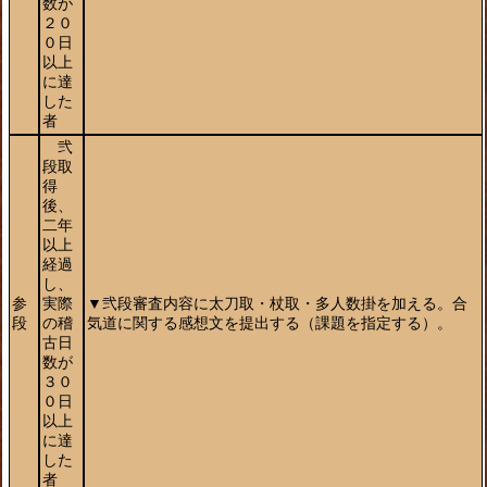
数が
２０
０日
以上
に達
した
者
弐
段取
得
後、
二年
以上
経過
し、
参
実際
▼弐段審査内容に太刀取・杖取・多人数掛を加える。合
段
の稽
気道に関する感想文を提出する（課題を指定する）。
古日
数が
３０
０日
以上
に達
した
者