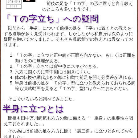
14(金)
前後の足を「Ｔの字」の形に置くと言う教え
2022
のところも多いようです。
「Ｔの字立ち」への疑問
以前から「半身」について前後の足を「T字」に置くとの教えを
する道場が多く見受けられます。しかしながら私自身は次のように
疑問を抱いておりました。そもそも眞武館での教えとは異なってお
ります。
「Ｔの字」に立つと正中線が正面を向かない、もしくは正面を
向けるのに無理がある。
「Ｔの字」立ちでは背中側にスキができる。
六方に捌くのに背中側には捌きにくい。
体の転換や網代歩きの際に初動で前足を開く分度差が遅れる。
半身は前後の足を「Ｔの字」型に立つと教えられておられる師
範も演武動画を見ると「Ｔの字」型には立っておられない。
そこでいろいろと調べてみました。
半身に立つとは
開祖も田中万川師範も六方の敵に備える「一重身」の重要性を唱
えておられました。。
その為には前後の足を六方に開く「裏三角」に立つとされておら
れました。