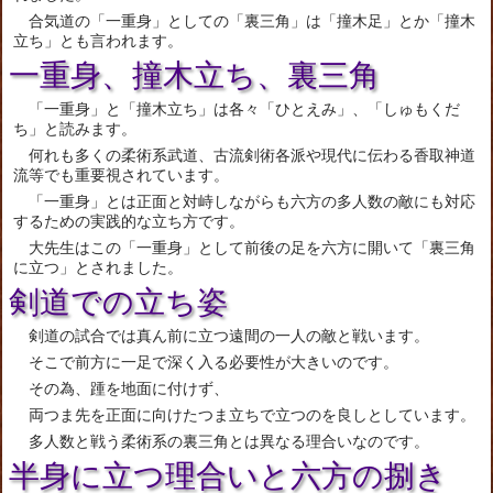
合気道の「一重身」としての「裏三角」は「撞木足」とか「撞木
立ち」とも言われます。
一重身、撞木立ち、裏三角
「一重身」と「撞木立ち」は各々「ひとえみ」、「しゅもくだ
ち」と読みます。
何れも多くの柔術系武道、古流剣術各派や現代に伝わる香取神道
流等でも重要視されています。
「一重身」とは正面と対峙しながらも六方の多人数の敵にも対応
するための実践的な立ち方です。
大先生はこの「一重身」として前後の足を六方に開いて「裏三角
に立つ」とされました。
剣道での立ち姿
剣道の試合では真ん前に立つ遠間の一人の敵と戦います。
そこで前方に一足で深く入る必要性が大きいのです。
その為、踵を地面に付けず、
両つま先を正面に向けたつま立ちで立つのを良しとしています。
多人数と戦う柔術系の裏三角とは異なる理合いなのです。
半身に立つ理合いと六方の捌き