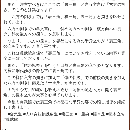
また、注意すべきはここでの「裏三角」と言う文言は「六方の捌
き」のものとは異なります。
「六方の捌き」では「表三角、横三角、裏三角」と捌きを区分さ
れています。
六方の捌きでの各文言は、「斜め前方への捌き、横方向への捌
き、斜め後方への捌き」を意味します。
つまり、「六方の捌き」を容易にする為の半身立ちが「裏三角」
の立ち姿であると言う事です。
これは眞武館道場で「裏三角」についてお教えしている内容と完
全に一致しておりました。
また、「体の転換」を行うと自然と裏三角の立ち姿となります。
同様に網代歩きの際も常に裏三角です。
この様に六方の捌きに加えて「体の転換」での前後の捌きを加え
た八方の捌きに備えた「一重身」が重要です。
大先生や万川師範のお教えの通り「前後の足を六方に開く裏三
角」の撞木立ちが大事と心得ております。
今後も眞武館では裏三角での盤石な半身の姿での稽古指導を継続
して参ります。
#合気道 #入り身転換反射道 #裏三角 #一重身 #撞木足 #撞木立ち
#眞武館