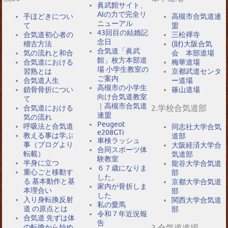
眞武館サイト、
AIの力で完全リ
手ほどきについ
高槻市合気道連
ニューアル
て
盟
43回目の結婚記
合気道初心者の
三松禪寺
念日
稽古方法
(財)大阪合気
合気道「眞武
気の流れと和合
会 本部道場
館」枚方本部道
合気道における
梅華道場
場 小学生教室の
習熟とは
京都武道センタ
ご案内
合気道人生
ー道場
高槻市の小学生
鎖骨骨折につい
篠山道場
向け合気道教室
て
｜高槻市合気道
2.学校合気道部
合気道における
連盟
気の流れ
Peugeot
呼吸法と合気道
同志社大学合気
e208GTi
教える事は学ぶ
道部
車検ラッシュ
事（ブログより
大阪経済大学合
合同スポーツ体
転載）
気道部
験教室
半身に立つ
龍谷大学合気道
６７歳になりま
重心ごと移動す
部
した。
る 基本動作と基
京都大学合気道
家内が骨折しま
本理合い
部
した
入り身転換反射
関西大学合気道
私の愛馬
道 の原点とは
部
令和７年近況報
合気道 先ずは体
告
の転換から始め
3.合気道道場