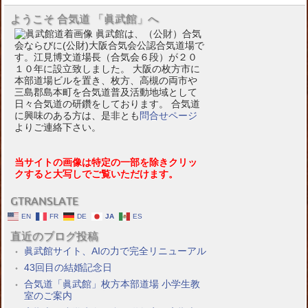
ようこそ 合気道 「眞武館」へ
眞武館は、（公財）合気
会ならびに(公財)大阪合気会公認合気道場で
す。江見博文道場長（合気会６段）が２０
１０年に設立致しました。 大阪の枚方市に
本部道場ビルを置き、枚方、高槻の両市や
三島郡島本町を合気道普及活動地域として
日々合気道の研鑽をしております。 合気道
に興味のある方は、是非とも
問合せページ
よりご連絡下さい。
当サイトの画像は特定の一部を除きクリッ
クすると大写しでご覧いただけます。
GTRANSLATE
EN
FR
DE
JA
ES
直近のブログ投稿
眞武館サイト、AIの力で完全リニューアル
43回目の結婚記念日
合気道「眞武館」枚方本部道場 小学生教
室のご案内