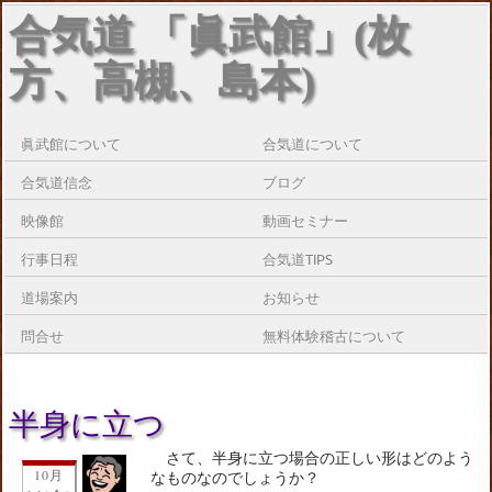
合気道 「眞武館」(枚
方、高槻、島本)
眞武館について
合気道について
合気道信念
ブログ
映像館
動画セミナー
行事日程
合気道TIPS
道場案内
お知らせ
問合せ
無料体験稽古について
半身に立つ
さて、半身に立つ場合の正しい形はどのよう
10月
なものなのでしょうか？