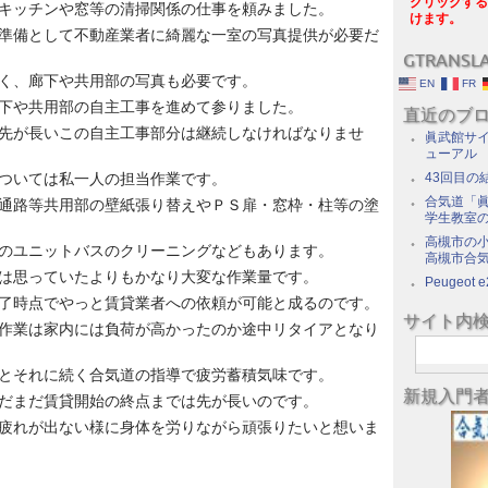
クリックする
キッチンや窓等の清掃関係の仕事を頼みました。
けます。
準備として不動産業者に綺麗な一室の写真提供が必要だ
GTRANSL
く、廊下や共用部の写真も必要です。
EN
FR
下や共用部の自主工事を進めて参りました。
直近のブ
先が長いこの自主工事部分は継続しなければなりませ
眞武館サイ
ューアル
ついては私一人の担当作業です。
43回目の
合気道「眞
通路等共用部の壁紙張り替えやＰＳ扉・窓枠・柱等の塗
学生教室
高槻市の
のユニットバスのクリーニングなどもあります。
高槻市合
は思っていたよりもかなり大変な作業量です。
Peugeot e
了時点でやっと賃貸業者への依頼が可能と成るのです。
サイト内
作業は家内には負荷が高かったのか途中リタイアとなり
とそれに続く合気道の指導で疲労蓄積気味です。
新規入門
だまだ賃貸開始の終点までは先が長いのです。
疲れが出ない様に身体を労りながら頑張りたいと想いま