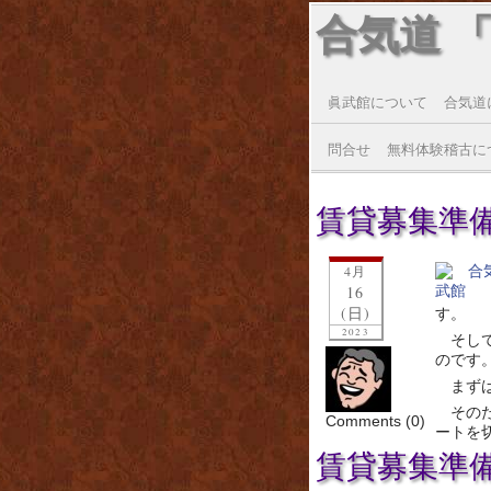
合気道 
眞武館について
合気道
問合せ
無料体験稽古に
賃貸募集準
4月
16
(日)
す。
2023
そし
のです
まず
その
Comments (0)
ートを
賃貸募集準