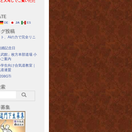
と大写しでご覧いただ
ATE
DE
JA
ES
ログ投稿
ト、AIの力で完全リニ
結婚記念日
武館」枚方本部道場 小
のご案内
小学生向け合気道教室｜
気道連盟
208GTi
検索
者募集