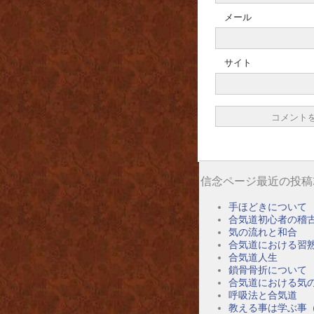
メール
サイト
信念ページ最近の投稿
手ほどきについて
合気道初心者の稽
気の流れと和合
合気道における習
合気道人生
鎖骨骨折について
合気道における気
呼吸法と合気道
教える事は学ぶ事