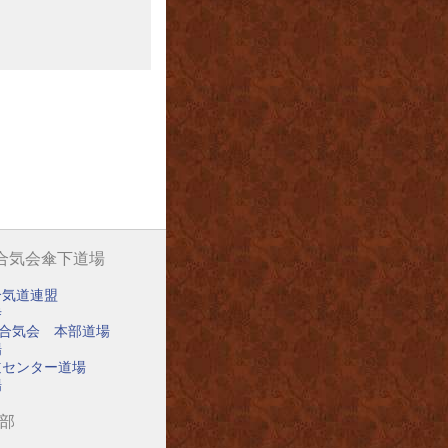
阪合気会傘下道場
合気道連盟
寺
阪合気会 本部道場
場
道センター道場
場
道部