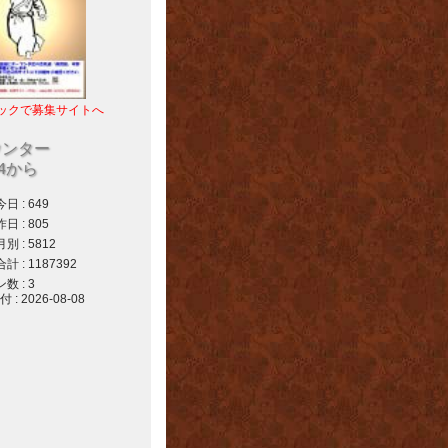
ックで募集サイトへ
ウンター
04から
 : 649
 : 805
 : 5812
 : 1187392
 : 3
 2026-08-08