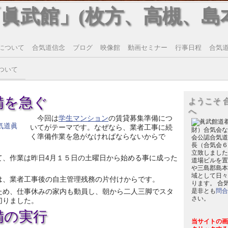
「眞武館」(枚方、高槻、島
について
合気道信念
ブログ
映像館
動画セミナー
行事日程
合気道T
ついて
備を急ぐ
ようこそ 
へ
今回は
学生マンション
の賃貸募集準備につ
いてがテーマです。なぜなら、業者工事に続
財）合気会な
く準備作業を急がなければならないからで
会公認合気道
長（合気会６
立致しました
て、作業は昨日4月１５日の土曜日から始める事に成った
道場ビルを置
。
や三島郡島本
域として日々
は、業者工事後の自主管理残務の片付けからです。
ります。 合
ため、仕事休みの家内も動員し、朝から二人三脚でスタ
是非とも
問合
さい。
切りました。
備の実行
当サイトの画