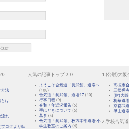
20
人気の記事トップ２０
1.(公財)大
ようこそ合気道「眞武館」道場へ
高槻市
古方法
(108)
三松禪
合気道「眞武館」道場17
(40)
(財)大
行事日程
(9)
熟とは
梅華道
令和７年近況報告
(5)
京都武
手ほどきについて
(5)
篠山道
墓参
(5)
の流れ
合気道「眞武館」枚方本部道場 小
2.学校合気
学生教室のご案内
(4)
（ブログより転