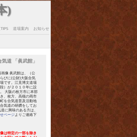
本)
IPS
道場案内
お知らせ
合気道 「眞武館」
眞武館は、（公
らびに(公財)大阪合気
場です。江見博文道場
段）が２０１０年に設
。 大阪の枚方市に本部
き、枚方、高槻の両市
町を合気道普及活動地
合気道の研鑽をしてお
気道に興味のある方は、
せページ
よりご連絡下
像は特定の一部を除き