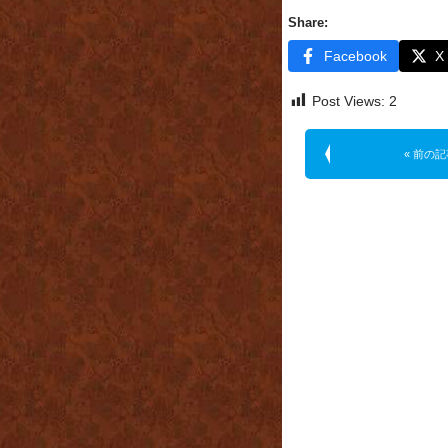
Share:
Facebook
X
Post Views:
2
« 前の記