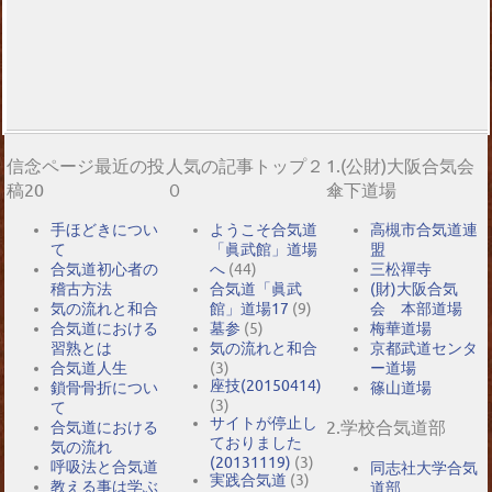
信念ページ最近の投
人気の記事トップ２
1.(公財)大阪合気会
稿20
０
傘下道場
手ほどきについ
ようこそ合気道
高槻市合気道連
て
「眞武館」道場
盟
合気道初心者の
へ
(44)
三松禪寺
稽古方法
合気道「眞武
(財)大阪合気
気の流れと和合
館」道場17
(9)
会 本部道場
合気道における
墓参
(5)
梅華道場
習熟とは
気の流れと和合
京都武道センタ
合気道人生
(3)
ー道場
座技(20150414)
鎖骨骨折につい
篠山道場
(3)
て
サイトが停止し
2.学校合気道部
合気道における
ておりました
気の流れ
(20131119)
(3)
呼吸法と合気道
同志社大学合気
実践合気道
(3)
教える事は学ぶ
道部