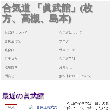
合気道 「眞武館」(枚
方、高槻、島本)
眞武館について
合気道について
合気道信念
ブログ
映像館
動画セミナー
行事日程
合気道TIPS
道場案内
お知らせ
問合せ
無料体験稽古について
最近の眞武館
今回の記事では、最近の眞
10月
武館についてご報告したいと