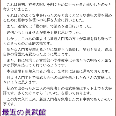
これは最初、神使の呪いを削ぐために行った事が幸いしたのかと
考えていました。
それはどのような事を行ったのかと言うと父母や先祖の霊を慰め
るために墓参や仏壇への礼拝を入念に行いました。
また、道場では「禊の剣」で清めを連日行いました。
迷信かもしれませんが藁をも掴む思いでした。
しかし、これらの事よりも新規入門者の方々が幸運を持ち寄って
くださったのが正解の様です。
新たな入門者が増えるたびに気持ちも高揚し、笑顔も増え、道場
自体の雰囲気も変わったように思えます。
また、特に急増した古曽部小学生教室は子供たちの明るく元気な
声が邪気を払ってくれているようです。
本部道場も新規入門者が増え、全体的に活気に満ちております。
何より入門半月で演武大会への出演を果たしたWさんの貢献は大
きいように思えます。
初めて出会ったお二人の有段者との演武映像はネット上でも大好
評です。多くの方々から「いいね」を頂いております。
この方の入門以来、新規入門者が急増したのも事実でありがたい
事です。
最近の眞武館