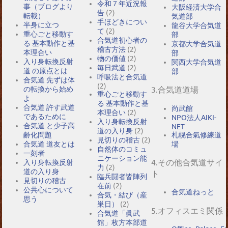
令和７年近況報
事（ブログより
大阪経済大学合
告
(2)
転載）
気道部
手ほどきについ
半身に立つ
龍谷大学合気道
て
(2)
重心ごと移動す
部
合気道初心者の
る 基本動作と基
京都大学合気道
稽古方法
(2)
本理合い
部
物の価値
(2)
入り身転換反射
関西大学合気道
毎日武道
(2)
道 の原点とは
部
呼吸法と合気道
合気道 先ずは体
(2)
の転換から始め
3.合気道道場
重心ごと移動す
よ
る 基本動作と基
合気道 許す武道
尚武館
本理合い
(2)
であるために
NPO法人AIKI-
入り身転換反射
合気道 と少子高
NET
道の入り身
(2)
札幌合氣修練道
齢化問題
見切りの稽古
(2)
場
合気道 道友とは
自然体のコミュ
一刻者
ニケーション能
4.その他合気道サイ
入り身転換反射
力
(2)
道の入り身
ト
臨兵闘者皆陣列
見切りの稽古
在前
(2)
公共心について
合気道ねっと
合気・結び（産
思う
巣日）
(2)
5.オフィスエミ関係
合気道「眞武
館」枚方本部道