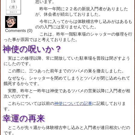
18
思います。
(水)
昨年一年間に２２名の新規入門者がありました
2023
が、休会者が続出しておりました。
今年に入ってからは体験稽古申し込みがはあるも
のの入門には至りませんでした。
Comments (0)
これは、昨年一階駐車場のシャッターの修理を行
った事が原因ではと考えておりました。
神使の呪いか？
実はこの修理以降、常に開放していた駐車場を普段は閉ざすよう
にしたのです。
この際に、三つあった前年までのツバメの巣を撤去しました。
なぜなら、シャッターを閉めてしまうとツバメが閉じ込められて
餓死するからです。
実際、昨年と一昨年は神使であるツバメの営巣以降に入門者が相
次いだのです。
これらについては以前の
神使についての記事
に記載しておりま
す。
幸運の再来
ところが先々週から体験稽古申し込みと入門者が連日相次いだの
です。