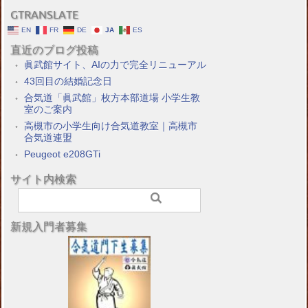
GTRANSLATE
EN
FR
DE
JA
ES
直近のブログ投稿
眞武館サイト、AIの力で完全リニューアル
43回目の結婚記念日
合気道「眞武館」枚方本部道場 小学生教
室のご案内
高槻市の小学生向け合気道教室｜高槻市
合気道連盟
Peugeot e208GTi
サイト内検索
新規入門者募集