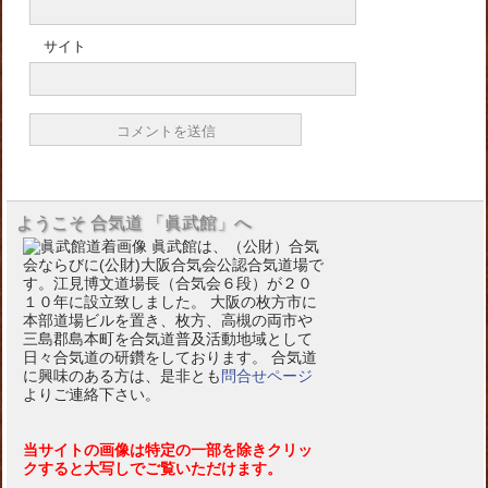
サイト
ようこそ 合気道 「眞武館」へ
眞武館は、（公財）合気
会ならびに(公財)大阪合気会公認合気道場で
す。江見博文道場長（合気会６段）が２０
１０年に設立致しました。 大阪の枚方市に
本部道場ビルを置き、枚方、高槻の両市や
三島郡島本町を合気道普及活動地域として
日々合気道の研鑽をしております。 合気道
に興味のある方は、是非とも
問合せページ
よりご連絡下さい。
当サイトの画像は特定の一部を除きクリッ
クすると大写しでご覧いただけます。