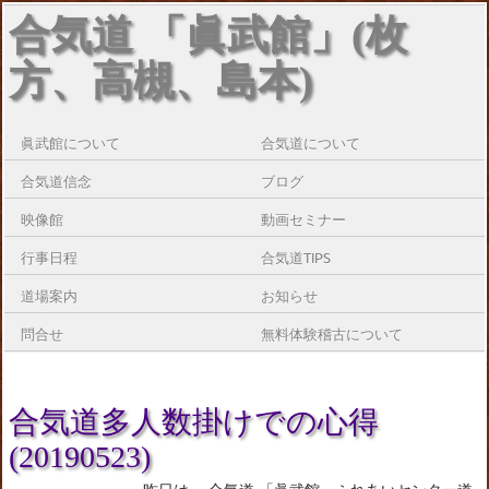
合気道 「眞武館」(枚
方、高槻、島本)
眞武館について
合気道について
合気道信念
ブログ
映像館
動画セミナー
行事日程
合気道TIPS
道場案内
お知らせ
問合せ
無料体験稽古について
合気道多人数掛けでの心得
(20190523)