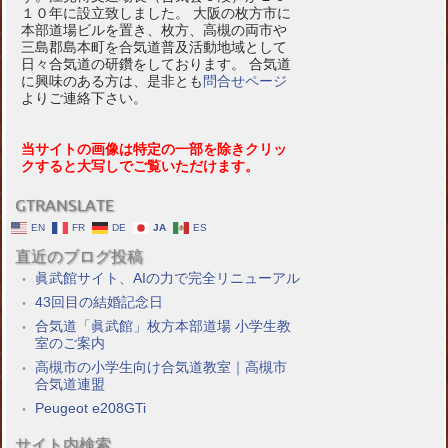
１０年に設立致しました。 大阪の枚方市に
本部道場ビルを置き、枚方、高槻の両市や
三島郡島本町を合気道普及活動地域として
日々合気道の研鑽をしております。 合気道
に興味のある方は、是非とも
問合せページ
よりご連絡下さい。
当サイトの画像は特定の一部を除きクリッ
クすると大写しでご覧いただけます。
GTRANSLATE
EN
FR
DE
JA
ES
直近のブログ投稿
眞武館サイト、AIの力で完全リニューアル
43回目の結婚記念日
合気道「眞武館」枚方本部道場 小学生教
室のご案内
高槻市の小学生向け合気道教室｜高槻市
合気道連盟
Peugeot e208GTi
サイト内検索