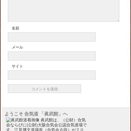
名前
メール
サイト
ようこそ 合気道 「眞武館」へ
眞武館は、（公財）合気
会ならびに(公財)大阪合気会公認合気道場で
す。江見博文道場長（合気会６段）が２０