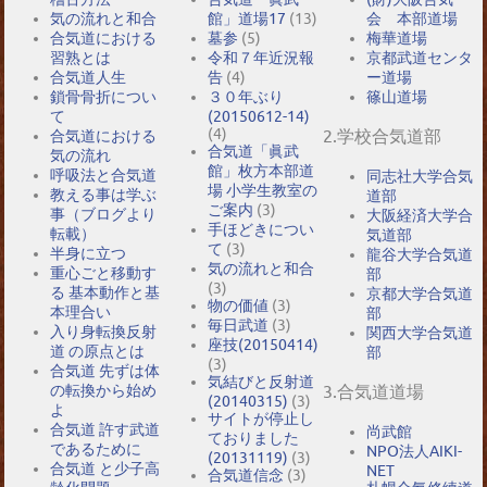
気の流れと和合
館」道場17
(13)
会 本部道場
合気道における
墓参
(5)
梅華道場
習熟とは
令和７年近況報
京都武道センタ
合気道人生
告
(4)
ー道場
鎖骨骨折につい
３０年ぶり
篠山道場
て
(20150612-14)
(4)
2.学校合気道部
合気道における
合気道「眞武
気の流れ
館」枚方本部道
呼吸法と合気道
同志社大学合気
場 小学生教室の
教える事は学ぶ
道部
ご案内
(3)
事（ブログより
大阪経済大学合
手ほどきについ
転載）
気道部
て
(3)
半身に立つ
龍谷大学合気道
気の流れと和合
重心ごと移動す
部
(3)
る 基本動作と基
京都大学合気道
物の価値
(3)
本理合い
部
毎日武道
(3)
入り身転換反射
関西大学合気道
座技(20150414)
道 の原点とは
部
(3)
合気道 先ずは体
気結びと反射道
の転換から始め
3.合気道道場
(20140315)
(3)
よ
サイトが停止し
合気道 許す武道
尚武館
ておりました
であるために
NPO法人AIKI-
(20131119)
(3)
合気道 と少子高
NET
合気道信念
(3)