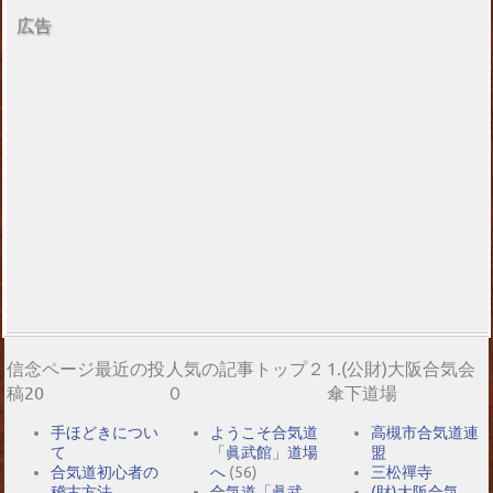
広告
信念ページ最近の投
人気の記事トップ２
1.(公財)大阪合気会
稿20
０
傘下道場
手ほどきについ
ようこそ合気道
高槻市合気道連
て
「眞武館」道場
盟
合気道初心者の
へ
(56)
三松禪寺
稽古方法
合気道「眞武
(財)大阪合気