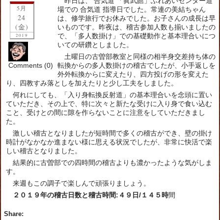
昨日は、 合気道 「眞武館」ふれあいセンター道
5月
場での 合気道 指導日でした。常連の美結ちゃん
24
は、修学旅行でお休みでした。お子さんの成長は早
(金)
いものです。昨夜は、稽古参加人数も揃いましたの
で、「多人数掛け」での基礎動作と基本理合いにつ
2019
いての研鑽としました。
土曜日の古曽部教室と同様の相半身交差持ち体の
Comments (0)
転換からの多人数掛けの稽古でしたが、小手返しを
外外転換からに変えたり、四方投げの形を変えた
り、四教すみ落としを加えたりと少し工夫をしました。
何れにしても、「入り身転換反射道」の基本理合いを念頭に置い
ていただき、その上で、特に次々と新たな受けに入り身で食い込む
こと、受けとの間に隙を作らないことに注意をしていただきまし
た。
激しい稽古となりましたが短時間で多くの稽古ができ、壁の掛け
時計がなかなか進まない様に思える状況でしたが、非常に快活で楽
しい稽古となりました。
結果的に古曽部での四時間の稽古よりも濃かったような気がしま
す。
来週もこの調子で楽しんで頑張りましょう。
２０１９年の稽古日数と稽古時間:４９日/１４５時
間
Share: