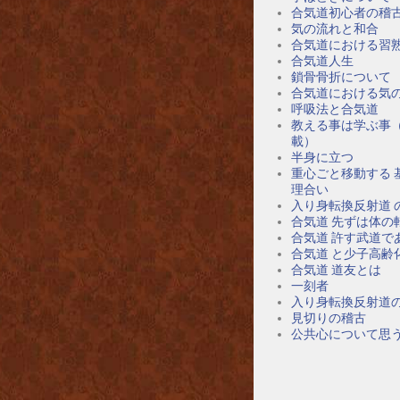
合気道初心者の稽
気の流れと和合
合気道における習
合気道人生
鎖骨骨折について
合気道における気
呼吸法と合気道
教える事は学ぶ事
載）
半身に立つ
重心ごと移動する 
理合い
入り身転換反射道 
合気道 先ずは体の
合気道 許す武道で
合気道 と少子高齢
合気道 道友とは
一刻者
入り身転換反射道
見切りの稽古
公共心について思