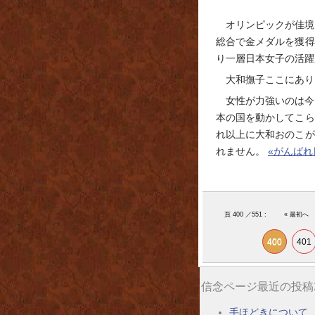
オリンピックが佳境
総合で金メダルを獲得
り一層日本女子の活躍
大和撫子ここにあり
女性が力強いのは今
本の国を動かしてこら
れ以上に大和おのこが
れません。
«がんばれ
頁 400 ／551 :
« 最初へ
400
401
信念ページ最近の投稿
手ほどきについて