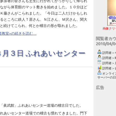
参加者の皆さんも芝生に行かれてがっかりして帰られ
ながら体育館のマット敷きを始めました。１０分ほど
Ｋ藤さんがこられました。「今日は二人だけかもしれ
るところに鉄人Ｔ居さん、Ｎ江さん、Ｍ沢さん、関大
と続けてこられ、何とか稽古の形が取れました。
画像クリ
道教室»の続きを読む…
閲覧者カ
2010/04/
８月３日 ふれあいセンター
訪問者＞今日
訪問者＞昨日
訪問者＞月別
訪問者＞合計
オンライン数
サーバーの日付 :
広告
「眞武館」ふれあいセンター道場の稽古日でした。
れあいセンター道場での稽古も慣れてきました。門下