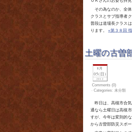
ＯＫさんのお姿も拝見
その為なのか、全体
クラスとサブ指導者ク
普段は道場長クラスは
ります。
«第３８回 
土曜の古曽
8月
05(日)
2012
Comments (0)
· Categories: 未分類
昨日は、高槻市合気
通なら土曜日は高槻市
すが、今年は変則的な
から古曽部防災スポー