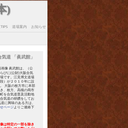
本)
IPS
道場案内
お知らせ
合気道 「眞武館」
眞武館は、（公
らびに(公財)大阪合気
場です。江見博文道場
段）が２０１０年に設
。 大阪の枚方市に本部
き、枚方、高槻の両市
町を合気道普及活動地
合気道の研鑽をしてお
気道に興味のある方は、
せページ
よりご連絡下
像は特定の一部を除き