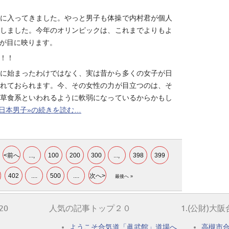
に入ってきました。やっと男子も体操で内村君が個人
しました。今年のオリンピックは、これまでよりもよ
が目に映ります。
！！
に始まったわけではなく、実は昔から多くの女子が日
れておられます。今、その女性の力が目立つのは、そ
草食系といわれるように軟弱になっているからかもし
日本男子»の続きを読む…
<前へ
...,
100
200
300
...,
398
399
402
....
500
....
次へ>
最後へ »
20
人気の記事トップ２０
1.(公財)大
ようこそ合気道「眞武館」道場へ
高槻市