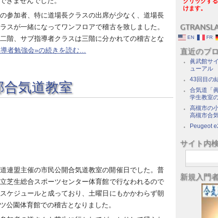
できませんでした。
クリックする
けます。
の参加者、特に道場長クラスの出席が少なく、道場長
GTRANSL
ラスが一緒になってワンフロアで稽古を致しました。
二階、サブ指導者クラスは三階に分かれての稽古とな
EN
FR
指導者勉強会»の続きを読む…
直近のブ
眞武館サイ
ューアル
43回目の
部合気道教室
合気道「眞
学生教室
高槻市の
高槻市合
Peugeot e
サイト内
道連盟主催の市民公開合気道教室の開催日でした。普
新規入門
立芝生総合スポーツセンター体育館で行なわれるので
スケジュールと成っており、土曜日にもかかわらず朝
ツ公園体育館での稽古となりました。