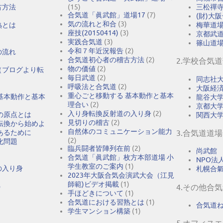
古方法
(15)
三松禪
合気道「眞武館」道場17
(7)
(財)大
気の流れと和合
(3)
熟とは
梅華道
座技(20150414)
(3)
京都武
実践合気道
(3)
篠山道
令和７年近況報告
(2)
の流れ
合気道初心者の稽古方法
(2)
2.学校合気
物の価値
(2)
（ブログより転
毎日武道
(2)
同志社
呼吸法と合気道
(2)
大阪経
重心ごと移動する 基本動作と基本
基本動作と基本
龍谷大
理合い
(2)
京都大
入り身転換反射道の入り身
(2)
の原点とは
関西大
見切りの稽古
(2)
転換から始めよ
自然体のコミュニケーション能力
あるために
3.合気道道場
(2)
化問題
臨兵闘者皆陣列在前
(2)
尚武館
合気道「眞武館」枚方本部道場 小
NPO法人A
学生教室のご案内
(1)
の入り身
札幌合
2023年大阪合気会演武大会（江見
師範)ビデオ掲載
(1)
う
4.その他合
手ほどきについて
(1)
合気道における習熟とは
(1)
合気道
学生マンション構築
(1)