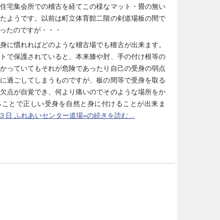
住宅集会所での稽古を経てこの様なマット・畳の無い
たようです。以前は町立体育館二階の剣道場板の間で
ったのですが・・・
身に慣れればどのような稽古場でも稽古が出来ます。
トで保護されていると、本来膝や肘、手の付け根等の
かっていてもそれが危険であったり自己の受身の弱点
に過ごしてしまうものですが、板の間等で受身を取る
欠点が自覚でき、何より痛いのでそのような場所をか
ることで正しい受身を自然と身に付けることが出来ま
３日 ふれあいセンター道場»の続きを読む…