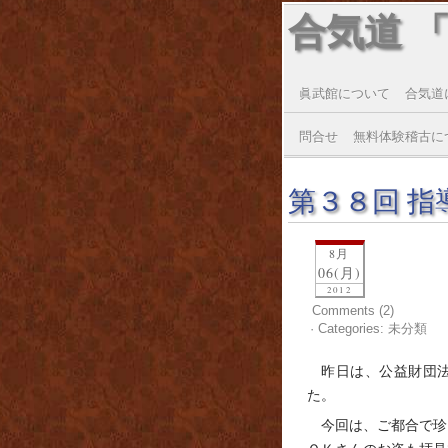
合気道 
眞武館について
合気道
問合せ
無料体験稽古に
第３８回 指
8月
06(月)
2012
Comments (2)
· Categories: 未分類
昨日は、公益財団法
た。
今回は、ご都合で珍