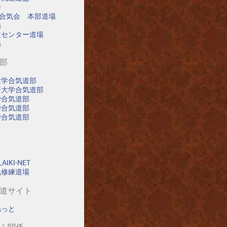
寺
阪合気会 本部道場
場
道センター道場
場
道部
大学合気道部
済大学合気道部
学合気道部
学合気道部
学合気道部
IKI-NET
氣修練道場
気道サイト
ねっと