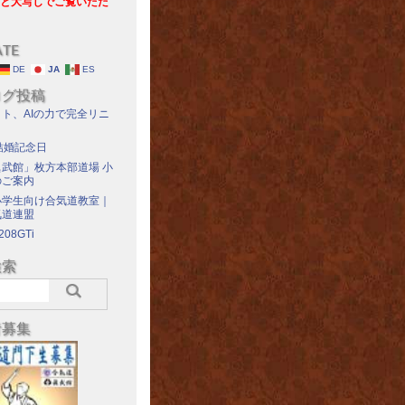
と大写しでご覧いただ
ATE
DE
JA
ES
ログ投稿
ト、AIの力で完全リニ
結婚記念日
武館」枚方本部道場 小
のご案内
小学生向け合気道教室｜
気道連盟
208GTi
検索
者募集