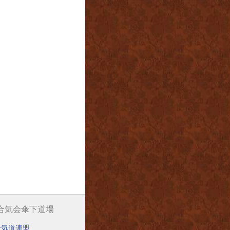
阪合気会傘下道場
合気道連盟