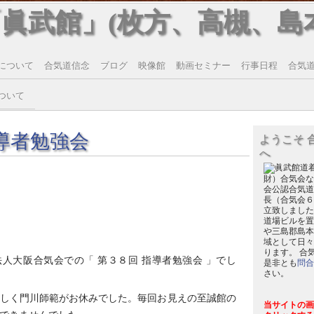
「眞武館」(枚方、高槻、島
について
合気道信念
ブログ
映像館
動画セミナー
行事日程
合気道T
ついて
導者勉強会
ようこそ 
へ
財）合気会な
会公認合気道
長（合気会６
立致しました
道場ビルを置
や三島郡島本
域として日々
ります。 合
人大阪合気会での「 第３８回 指導者勉強会 」でし
是非とも
問合
さい。
しく門川師範がお休みでした。毎回お見えの至誠館の
当サイトの画