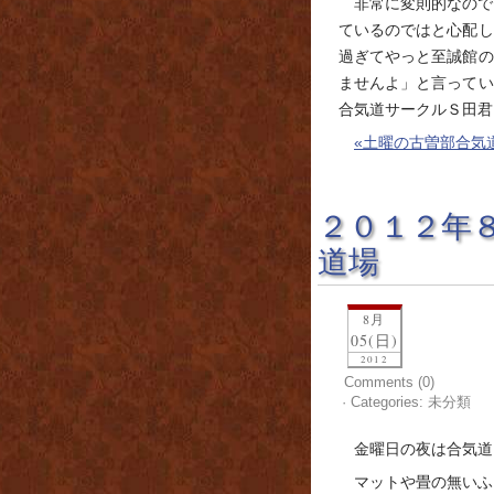
非常に変則的なので
ているのではと心配し
過ぎてやっと至誠館の
ませんよ」と言ってい
合気道サークルＳ田君
«土曜の古曽部合気
２０１２年
道場
8月
05(日)
2012
Comments (0)
· Categories: 未分類
金曜日の夜は合気道
マットや畳の無いふ