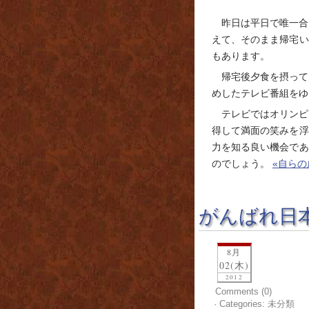
昨日は平日で唯一合
えて、そのまま帰宅い
もあります。
帰宅後夕食を摂って
めしたテレビ番組をゆ
テレビではオリンピ
得して満面の笑みを浮
力を知る良い機会であ
のでしょう。
«自らの
がんばれ日
8月
02(木)
2012
Comments (0)
· Categories: 未分類