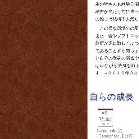
生の皆さんも緑地公園
稽古が当たり前に成っ
の稽古は結構不人気だ
この様な環境での受
また、畳やソフトマッ
急所が床に激しくぶつ
であることすら知らず
と自分の受身の弱点や
ばいながら受身を取
す。
«２０１２年８月
自らの成長
8月
03(金)
2012
Comments (2)
· Categories: 未分類