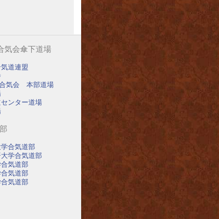
阪合気会傘下道場
合気道連盟
寺
阪合気会 本部道場
場
道センター道場
場
道部
大学合気道部
済大学合気道部
学合気道部
学合気道部
学合気道部