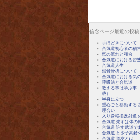
信念ページ最近の投稿
手ほどきについて
合気道初心者の稽
気の流れと和合
合気道における習
合気道人生
鎖骨骨折について
合気道における気
呼吸法と合気道
教える事は学ぶ事
載）
半身に立つ
重心ごと移動する 
理合い
入り身転換反射道 
合気道 先ずは体の
合気道 許す武道で
合気道 と少子高齢
合気道 道友とは