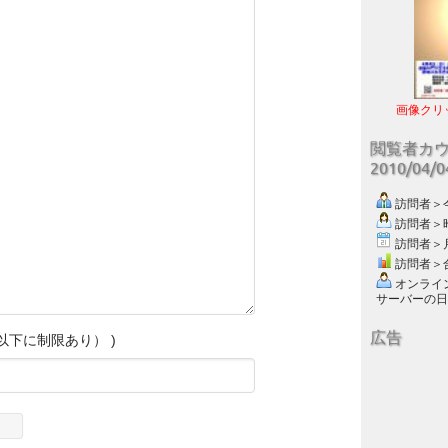
画像クリ
閲覧者カ
2010/04/
訪問者＞今日
訪問者＞昨日
訪問者＞月別
訪問者＞合計
オンライン数
サーバーの日付 :
広告
B以下に制限あり） )