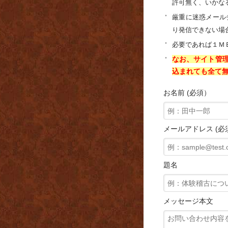
許可無く、いかな
厳重に迷惑メール
り発信できない場
必要であれば１Ｍ
なお、サイト管
込まれても全て
お名前 (必須）
メールアドレス (
題名
メッセージ本文