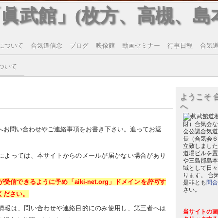
「眞武館」(枚方、高槻、島
について
合気道信念
ブログ
映像館
動画セミナー
行事日程
合気道T
ついて
ようこそ 
へ
財）合気会な
へお問い合わせやご連絡事項をお書き下さい。追ってお返
会公認合気道
長（合気会６
立致しました
道場ビルを置
によっては、本サイトからのメールが届かない場合があり
や三島郡島本
域として日々
ります。 合
信できるように予め「aiki-net.org」ドメインを
許可
す
是非とも
問合
さい。
ください。
情報は、問い合わせや連絡目的にのみ使用し、第三者へは
当サイトの画