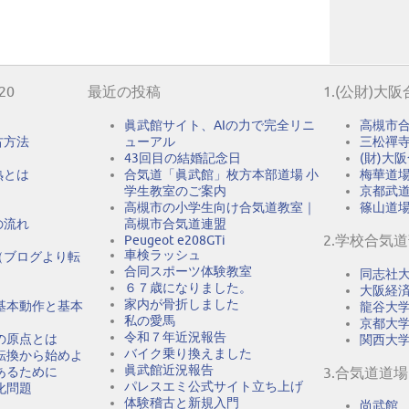
20
最近の投稿
1.(公財)大
眞武館サイト、AIの力で完全リニ
高槻市
古方法
ューアル
三松禪
43回目の結婚記念日
(財)大
熟とは
合気道「眞武館」枚方本部道場 小
梅華道
学生教室のご案内
京都武
高槻市の小学生向け合気道教室｜
篠山道
の流れ
高槻市合気道連盟
2.学校合気
Peugeot e208GTi
車検ラッシュ
（ブログより転
合同スポーツ体験教室
同志社
６７歳になりました。
大阪経
家内が骨折しました
基本動作と基本
龍谷大
私の愛馬
京都大
令和７年近況報告
の原点とは
関西大
バイク乗り換えました
転換から始めよ
眞武館近況報告
あるために
3.合気道道場
パレスエミ公式サイト立ち上げ
化問題
体験稽古と新規入門
尚武館