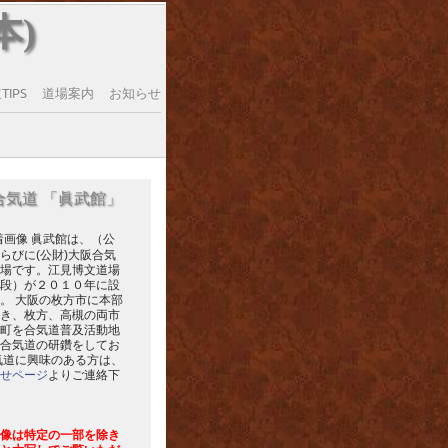
本)
IPS
道場案内
お知らせ
合気道 「眞武館」
眞武館は、（公
らびに(公財)大阪合気
場です。江見博文道場
段）が２０１０年に設
。 大阪の枚方市に本部
き、枚方、高槻の両市
町を合気道普及活動地
合気道の研鑽をしてお
気道に興味のある方は、
せページ
よりご連絡下
像は特定の一部を除き