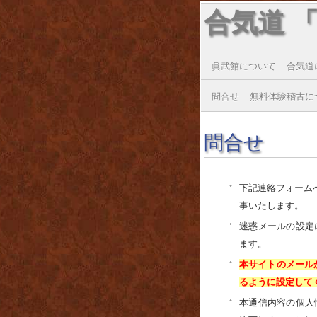
合気道 
眞武館について
合気道
問合せ
無料体験稽古に
問合せ
下記連絡フォーム
事いたします。
迷惑メールの設定
ます。
本サイトのメールが受
るように設定して
本通信内容の個人