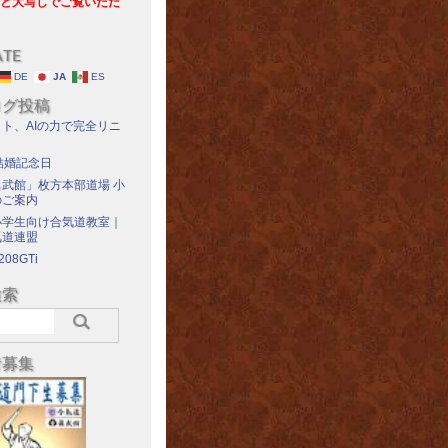
と大写しでご覧いただ
ATE
DE
JA
ES
ログ投稿
ト、AIの力で完全リニ
結婚記念日
武館」枚方本部道場 小
のご案内
小学生向け合気道教室｜
気道連盟
208GTi
検索
者募集