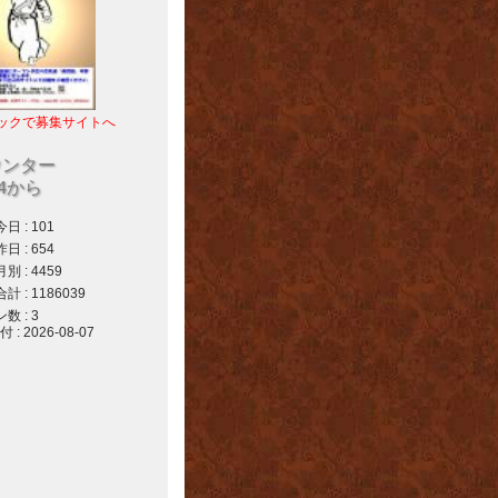
ックで募集サイトへ
ウンター
04から
 : 101
 : 654
 : 4459
 : 1186039
 : 3
 2026-08-07