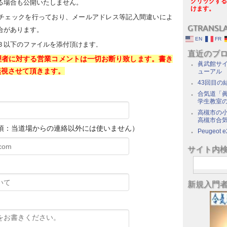
クリックする
る場合も公開いたしません。
けます。
チェックを行っており、メールアドレス等記入間違いによ
GTRANSL
合があります。
EN
FR
Ｂ以下のファイルを添付頂けます
。
直近のブ
理者に対する営業コメントは一切お断り致します。書き
眞武館サイ
無視させて頂きます。
ューアル
43回目の
合気道「眞
学生教室
高槻市の
高槻市合
必須：当道場からの連絡以外には使いません）
Peugeot e
サイト内
新規入門