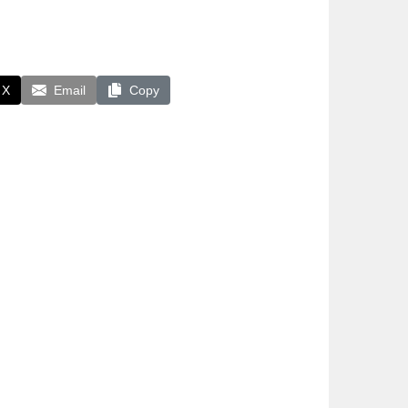
X
Email
Copy