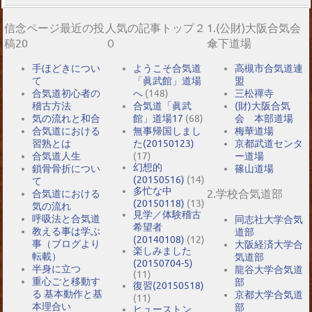
信念ページ最近の投
人気の記事トップ２
1.(公財)大阪合気会
稿20
０
傘下道場
手ほどきについ
ようこそ合気道
高槻市合気道連
て
「眞武館」道場
盟
合気道初心者の
へ
(148)
三松禪寺
稽古方法
合気道「眞武
(財)大阪合気
気の流れと和合
館」道場17
(68)
会 本部道場
合気道における
無事帰国しまし
梅華道場
習熟とは
た(20150123)
京都武道センタ
合気道人生
(17)
ー道場
幻想的
鎖骨骨折につい
篠山道場
(20150516)
(14)
て
多忙な中
2.学校合気道部
合気道における
(20150118)
(13)
気の流れ
見学／体験稽古
呼吸法と合気道
同志社大学合気
希望者
教える事は学ぶ
道部
(20140108)
(12)
事（ブログより
大阪経済大学合
楽しみました
転載）
気道部
(20150704-5)
半身に立つ
龍谷大学合気道
(11)
重心ごと移動す
部
復習(20150518)
る 基本動作と基
京都大学合気道
(11)
本理合い
部
ヒューストン