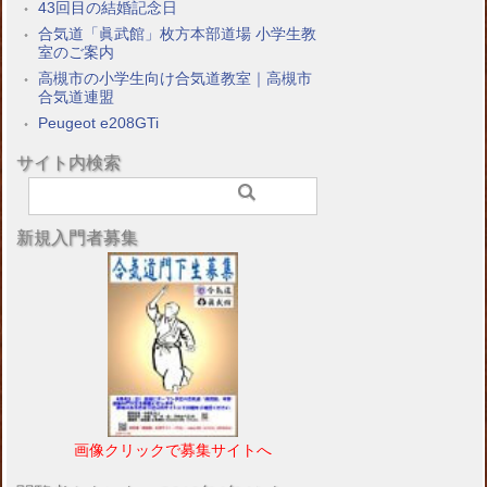
43回目の結婚記念日
合気道「眞武館」枚方本部道場 小学生教
室のご案内
高槻市の小学生向け合気道教室｜高槻市
合気道連盟
Peugeot e208GTi
サイト内検索
新規入門者募集
画像クリックで募集サイトへ