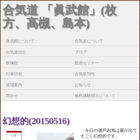
合気道 「眞武館」(枚
方、高槻、島本)
眞武館について
合気道について
合気道信念
ブログ
映像館
動画セミナー
行事日程
合気道TIPS
道場案内
お知らせ
問合せ
無料体験稽古について
幻想的(20150516)
今日の瀬戸内海は霧が出て
5月
すごく幻想的です。