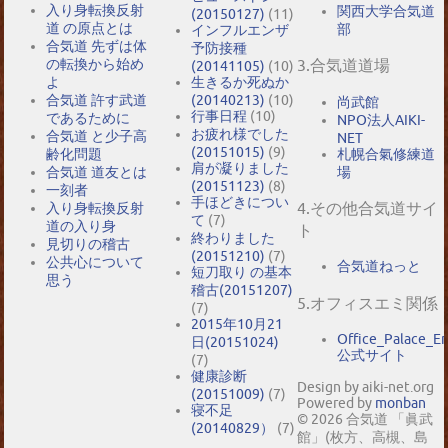
入り身転換反射
関西大学合気道
(20150127)
(11)
道 の原点とは
部
インフルエンザ
合気道 先ずは体
予防接種
の転換から始め
3.合気道道場
(20141105)
(10)
よ
生きるか死ぬか
合気道 許す武道
(20140213)
(10)
尚武館
行事日程
(10)
であるために
NPO法人AIKI-
お疲れ様でした
合気道 と少子高
NET
(20151015)
(9)
札幌合氣修練道
齢化問題
肩が凝りました
場
合気道 道友とは
(20151123)
(8)
一刻者
手ほどきについ
4.その他合気道サイ
入り身転換反射
て
(7)
道の入り身
ト
終わりました
見切りの稽古
(20151210)
(7)
公共心について
合気道ねっと
短刀取り の基本
思う
稽古(20151207)
5.オフィスエミ関係
(7)
2015年10月21
Office_Palace_E
日(20151024)
公式サイト
(7)
健康診断
Design by aiki-net.org
(20151009)
(7)
Powered by
monban
寝不足
© 2026 合気道 「眞武
(20140829）
(7)
館」(枚方、高槻、島