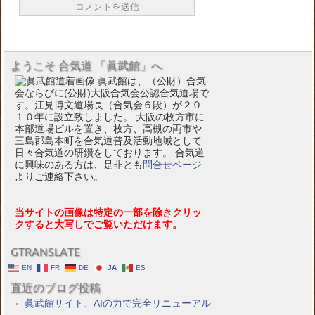
ようこそ 合気道 「眞武館」へ
眞武館は、（公財）合気
会ならびに(公財)大阪合気会公認合気道場で
す。江見博文道場長（合気会６段）が２０
１０年に設立致しました。 大阪の枚方市に
本部道場ビルを置き、枚方、高槻の両市や
三島郡島本町を合気道普及活動地域として
日々合気道の研鑽をしております。 合気道
に興味のある方は、是非とも
問合せページ
よりご連絡下さい。
当サイトの画像は特定の一部を除きクリッ
クすると大写しでご覧いただけます。
GTRANSLATE
EN
FR
DE
JA
ES
直近のブログ投稿
眞武館サイト、AIの力で完全リニューアル