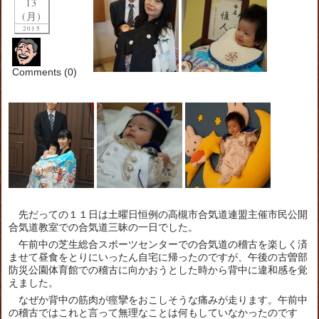
13
(月)
2015
Comments (0)
先だっての１１日は土曜日恒例の高槻市合気道連盟主催市民公開
合気道教室での合気道三昧の一日でした。
午前中の芝生総合スポーツセンターでの合気道の稽古を楽しく済
ませて昼食をとりにいったん自宅に帰ったのですが、午後の古曽部
防災公園体育館での稽古に向かおうとした時から背中に違和感を覚
えました。
なぜか背中の筋肉が痙攣をおこしそうな痛みが走ります。午前中
の稽古ではこれと言って無理なことは何もしていなかったのです