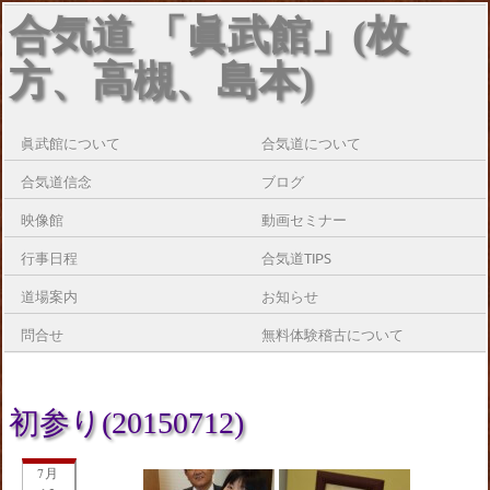
合気道 「眞武館」(枚
方、高槻、島本)
眞武館について
合気道について
合気道信念
ブログ
映像館
動画セミナー
行事日程
合気道TIPS
道場案内
お知らせ
問合せ
無料体験稽古について
初参り(20150712)
7月