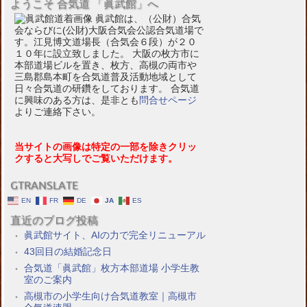
ようこそ 合気道 「眞武館」へ
眞武館は、（公財）合気
会ならびに(公財)大阪合気会公認合気道場で
す。江見博文道場長（合気会６段）が２０
１０年に設立致しました。 大阪の枚方市に
本部道場ビルを置き、枚方、高槻の両市や
三島郡島本町を合気道普及活動地域として
日々合気道の研鑽をしております。 合気道
に興味のある方は、是非とも
問合せページ
よりご連絡下さい。
当サイトの画像は特定の一部を除きクリッ
クすると大写しでご覧いただけます。
GTRANSLATE
EN
FR
DE
JA
ES
直近のブログ投稿
眞武館サイト、AIの力で完全リニューアル
43回目の結婚記念日
合気道「眞武館」枚方本部道場 小学生教
室のご案内
高槻市の小学生向け合気道教室｜高槻市