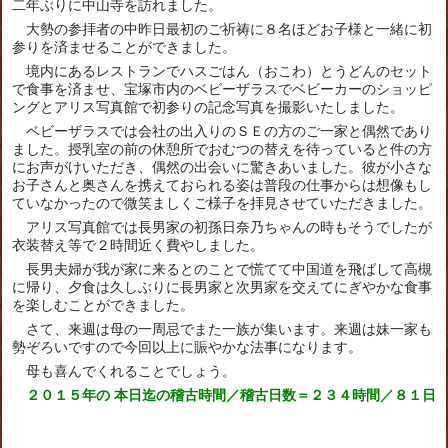
二年ぶりに中山寺を訪れました。
大勢の参拝者の中昨日最初のご祈祷に８名ほどお子様と一緒に初
参りを済ませることができました。
境内にあるレストランでハスごはん（おこわ）とうどんのセット
で食事を済ませ、宝塚市内のベビーザラスでベビーカーのショッピ
ングとアリス写真館で初参りの記念写真を撮影いたしました。
ベビーザラスでは会社の出入りのＳＥの方のご一家と偶然であり
ました。授乳室の前の休憩所でおむつの替えを待っていると件の方
にお声がけいただき、偶然の出会いに驚きあいました。彼が小さな
お子さんと奥さんを携えておられる姿は普段の仕事からは想像もし
ていなかったので微笑ましくご様子を拝見させていただきました。
アリス写真館では長男家の初孫日奈乃ちゃんの時もそうでしたが
衣装替え等で２時間近く費やしました。
長男夫婦が我が家に来るとのことで慌てて中国道を飛ばして高槻
に帰り、夕食は久しぶりに長男家と次男家を交えてにぎやかな食事
を楽しむことができました。
さて、来週は母の一周忌でまた一族が集います。来週は妹一家も
勢ぞろいですので今回以上に賑やかな法事になります。
母も喜んでくれることでしょう。
２０１５年の 本日迄の稽古時間／稽古日数＝２３４時間／８１日