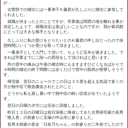
が…
古曽部での稽古には一番弟子Ｋ藤君が久しぶりに稽古に参加して
くれました。
就職が決まったとのことですが、卒業後は関西の地を離れる事が
決定したようで、就職決定は喜ばしいことなのですが、我が眞武館
にとっては大きな痛手となりました。
久しぶりに私の受けをとりたいとのＫ藤君の申し出だったので休
憩時間にいくつか受けを取って頂きました。
一番弟子として入門して頂いて、ちょうど五年が過ぎました。で
きれば卒業までに二段への昇段をして頂ければと思います。
件の背中の痛みは午後の稽古時にもますますひどくなるばかりで
４時間の稽古の終了間際には歩くだけで背中の筋肉が痙攣しそうで
す。
帰宅後、翌日のニュースでこの日は３５度を超える気温で多くの
方が熱中症で救急搬送されたとのこと。
どうやら私も蒸し暑い中で熱中症の軽い症状が出ていたようで
す。
翌日の日曜の夕方には完全に回復しました。
昨日１２日の日曜日は前日深夜に帰省してきた次男研司家の長男
「惟人君」の初参りに宝塚の中山寺に参りました。
長男大樹家の長女「日奈乃ちゃん」の初参りが二年前でしたので