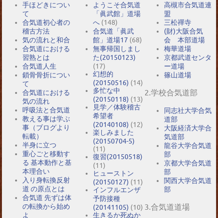
手ほどきについ
ようこそ合気道
高槻市合気道連
て
「眞武館」道場
盟
合気道初心者の
へ
(148)
三松禪寺
稽古方法
合気道「眞武
(財)大阪合気
気の流れと和合
館」道場17
(68)
会 本部道場
合気道における
無事帰国しまし
梅華道場
習熟とは
た(20150123)
京都武道センタ
合気道人生
(17)
ー道場
幻想的
鎖骨骨折につい
篠山道場
(20150516)
(14)
て
多忙な中
2.学校合気道部
合気道における
(20150118)
(13)
気の流れ
見学／体験稽古
呼吸法と合気道
同志社大学合気
希望者
教える事は学ぶ
道部
(20140108)
(12)
事（ブログより
大阪経済大学合
楽しみました
転載）
気道部
(20150704-5)
半身に立つ
龍谷大学合気道
(11)
重心ごと移動す
部
復習(20150518)
る 基本動作と基
京都大学合気道
(11)
本理合い
部
ヒューストン
入り身転換反射
関西大学合気道
(20150127)
(11)
道 の原点とは
部
インフルエンザ
合気道 先ずは体
予防接種
の転換から始め
3.合気道道場
(20141105)
(10)
よ
生きるか死ぬか