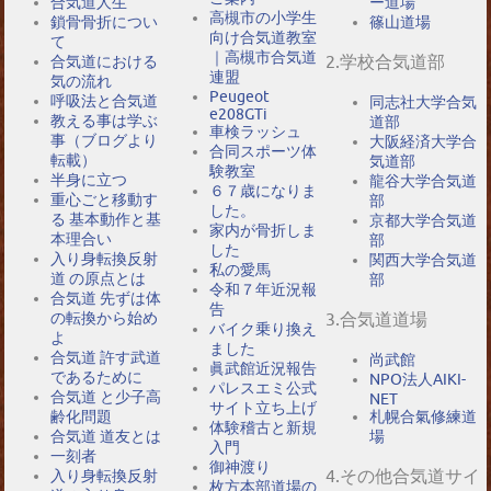
合気道人生
ー道場
高槻市の小学生
鎖骨骨折につい
篠山道場
向け合気道教室
て
｜高槻市合気道
2.学校合気道部
合気道における
連盟
気の流れ
Peugeot
呼吸法と合気道
同志社大学合気
e208GTi
教える事は学ぶ
道部
車検ラッシュ
事（ブログより
大阪経済大学合
合同スポーツ体
転載）
気道部
験教室
半身に立つ
龍谷大学合気道
６７歳になりま
重心ごと移動す
部
した。
る 基本動作と基
京都大学合気道
家内が骨折しま
本理合い
部
した
入り身転換反射
関西大学合気道
私の愛馬
道 の原点とは
部
令和７年近況報
合気道 先ずは体
告
の転換から始め
3.合気道道場
バイク乗り換え
よ
ました
合気道 許す武道
尚武館
眞武館近況報告
であるために
NPO法人AIKI-
パレスエミ公式
合気道 と少子高
NET
サイト立ち上げ
札幌合氣修練道
齢化問題
体験稽古と新規
場
合気道 道友とは
入門
一刻者
御神渡り
4.その他合気道サイ
入り身転換反射
枚方本部道場の