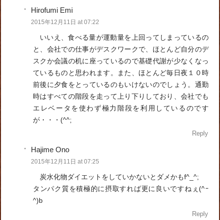
Hirofumi Emi
2015年12月11日 at 07:22
いいえ、食べる量が運動量を上回ってしまっているの
と、会社での仕事がデスクワークで、ほとんど自分のデ
スクか会議の机に座っているので基礎代謝が少なくなっ
ているものと思われます。また、ほとんど毎日夜１０時
前後に夕食をとっているのもいけないのでしょう。通勤
時はすべての階段を走って上り下りしており、会社でも
エレベータを使わず極力階段を利用しているのです
が・・・(^^;
Reply
Hajime Ono
2015年12月11日 at 07:25
炭水化物ダイエットをしていかないとダメかもf^_^;
タンパク質を積極的に摂取すれば更に良いですねぇ(^ｰ
^)b
Reply