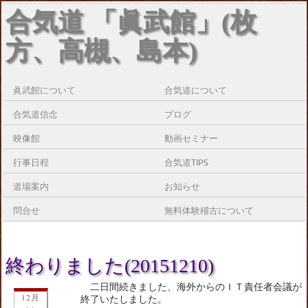
合気道 「眞武館」(枚
方、高槻、島本)
眞武館について
合気道について
合気道信念
ブログ
映像館
動画セミナー
行事日程
合気道TIPS
道場案内
お知らせ
問合せ
無料体験稽古について
終わりました(20151210)
二日間続きました、海外からのＩＴ責任者会議が
12月
終了いたしました。