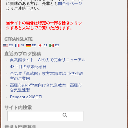
に興味のある方は、是非とも
問合せページ
よりご連絡下さい。
当サイトの画像は特定の一部を除きクリッ
クすると大写しでご覧いただけます。
GTRANSLATE
EN
FR
DE
JA
ES
直近のブログ投稿
眞武館サイト、AIの力で完全リニューアル
43回目の結婚記念日
合気道「眞武館」枚方本部道場 小学生教
室のご案内
高槻市の小学生向け合気道教室｜高槻市
合気道連盟
Peugeot e208GTi
サイト内検索
新規入門者募集