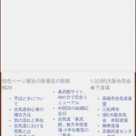
信念ページ最近の投
最近の投稿
1.(公財)大阪合気会
稿20
傘下道場
眞武館サイト、
AIの力で完全リ
手ほどきについ
高槻市合気道連
ニューアル
て
盟
43回目の結婚記
合気道初心者の
三松禪寺
念日
稽古方法
(財)大阪合気
合気道「眞武
気の流れと和合
会 本部道場
館」枚方本部道
合気道における
梅華道場
場 小学生教室の
習熟とは
京都武道センタ
ご案内