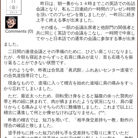
11
昨日は、朝一番から１４時までこの英語での缶詰
(金)
会議となり、私も二日連続の一時間のプレゼン時間
2015
を頂いてのプレゼンを致しましたが、一昨日に続き
上手く終える事が出来ました。
その後も、一部の会議出席者と他部門の関係者と
Comments (0)
共に同じく英語での会議をこなし、一時間で中座し
てやっと日本語での通常の会議に参加する事が出来
ました。
二日間の連億会議とその準備のために、ひどい肩こりになりまし
たが、今朝も寝起きからずっと右肩に痛みが走り、首も右後ろを振
り返ることができない状態です。
そのような中、昨夜は合気道「眞武館」ふれあいセンター道場で
の合気道指導日でした。
現金なもので、道場に入って稽古を始めた途端に肩の痛みをすっ
かり忘れてしまいました。
ただ、最近太ったため、回転受け身をとると脇腹の余った贅肉が
帯と袴の紐に挟まれて、肉が摘ままれたような状況になり、肩の凝
りからくる痛みよりそちらの方に難儀致しました。これまで以上に
稽古に邁進して何とか痩せなければなりません。(^^;
昨夜の稽古では、短刀を用いて、「相半身交差持ち一教」動作の
理合の確認と致しました。
逆手持ちに持った短刀の持ち手を交差持ちで取りに来ていただ