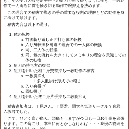
き、その受けの腹を逆手持ちの短刀で斬り裂くように捌き、一教動
作で一刀両断に首を掻き切る動作で腕抑えを決めます。
この理合での稽古で導きの手の重要な役割の理解とどの動作を身
に着けて頂けます。
稽古内容は以下の通り。
体の転換
前後斬り返し正面打ち体の転換
入り身転換反射道の理合での一人体の転換
同、二人体の転換
同、気の流れを大きくしてスミキリの理合を意識しての
体の転換
短刀の持ち方の復習
短刀を用いた相半身交差持ち一教動作の稽古
一教腕抑え
多人数掛け形式での稽古
入り身投げ
回転投げ
短刀を用いた逆半身片手持ち二教腕抑え
稽古参加者は、Ｔ尾さん、Ｔ野君、関大合気道サークルＹ倉君、
Ａ坂君でした。
さて、ひどく肩が痛み、頭痛もしますが今日も一日お仕事を頑張
ります。この肩こり、本当に何とかしなければ・・・我慢の範囲を
超えて参りました。(^^;