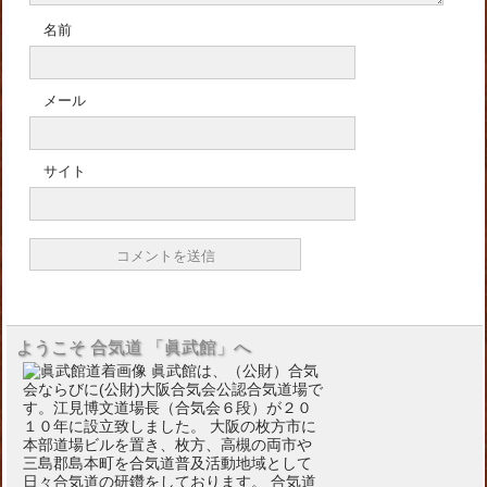
名前
メール
サイト
ようこそ 合気道 「眞武館」へ
眞武館は、（公財）合気
会ならびに(公財)大阪合気会公認合気道場で
す。江見博文道場長（合気会６段）が２０
１０年に設立致しました。 大阪の枚方市に
本部道場ビルを置き、枚方、高槻の両市や
三島郡島本町を合気道普及活動地域として
日々合気道の研鑽をしております。 合気道