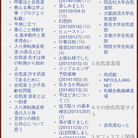
(20140108)
(11)
呼吸法と合気道
同志社大学合気
楽しみました
教える事は学ぶ
道部
(20150704-5)
事（ブログより
大阪経済大学合
(10)
転載）
気道部
幻想的
半身に立つ
龍谷大学合気道
(20150516)
(10)
重心ごと移動す
部
ヒューストン
る 基本動作と基
京都大学合気道
(20150127)
(10)
本理合い
部
行事日程
(10)
入り身転換反射
関西大学合気道
復習(20150518)
道 の原点とは
部
(9)
合気道 先ずは体
お疲れ様でした
の転換から始め
3.合気道道場
(20151015)
(8)
よ
インフルエンザ
合気道 許す武道
予防接種
尚武館
であるために
(20141105)
(8)
NPO法人AIKI-
生きるか死ぬか
合気道 と少子高
NET
(20140213)
(8)
札幌合氣修練道
齢化問題
手ほどきについ
場
合気道 道友とは
て
(7)
一刻者
短刀取り の基本
4.その他合気道サイ
入り身転換反射
稽古(20151207)
道の入り身
ト
(7)
見切りの稽古
肩が凝りました
公共心について
合気道ねっと
(20151123)
(7)
思う
ほぼ回復しまし
5.オフィスエミ関係