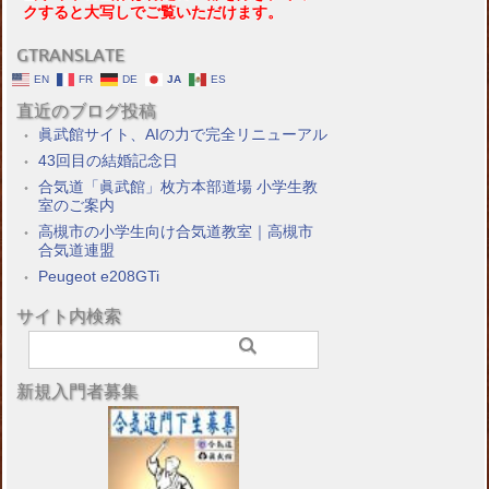
クすると大写しでご覧いただけます。
GTRANSLATE
EN
FR
DE
JA
ES
直近のブログ投稿
眞武館サイト、AIの力で完全リニューアル
43回目の結婚記念日
合気道「眞武館」枚方本部道場 小学生教
室のご案内
高槻市の小学生向け合気道教室｜高槻市
合気道連盟
Peugeot e208GTi
サイト内検索
新規入門者募集