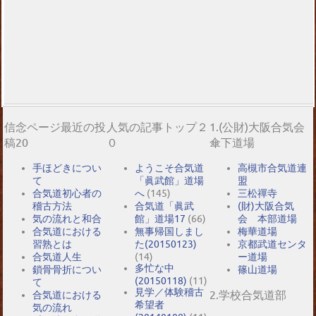
信念ページ最近の投
人気の記事トップ２
1.(公財)大阪合気会
稿20
０
傘下道場
手ほどきについ
ようこそ合気道
高槻市合気道連
て
「眞武館」道場
盟
合気道初心者の
へ
(145)
三松禪寺
稽古方法
合気道「眞武
(財)大阪合気
気の流れと和合
館」道場17
(66)
会 本部道場
合気道における
無事帰国しまし
梅華道場
習熟とは
た(20150123)
京都武道センタ
合気道人生
(14)
ー道場
多忙な中
鎖骨骨折につい
篠山道場
(20150118)
(11)
て
見学／体験稽古
2.学校合気道部
合気道における
希望者
気の流れ