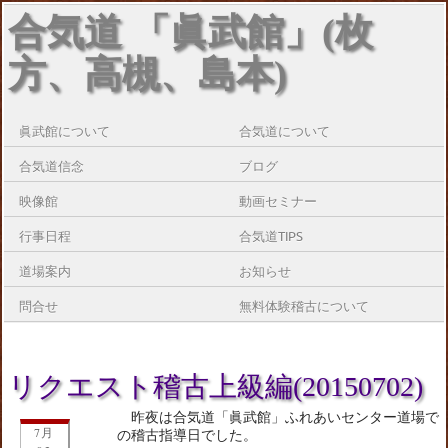
合気道 「眞武館」(枚
方、高槻、島本)
眞武館について
合気道について
合気道信念
ブログ
映像館
動画セミナー
行事日程
合気道TIPS
道場案内
お知らせ
問合せ
無料体験稽古について
リクエスト稽古上級編(20150702)
昨夜は合気道「眞武館」ふれあいセンター道場で
7月
の稽古指導日でした。