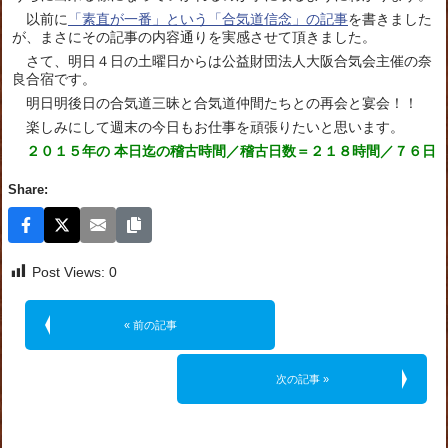
以前に
「素直が一番」という「合気道信念」の記事
を書きました
が、まさにその記事の内容通りを実感させて頂きました。
さて、明日４日の土曜日からは公益財団法人大阪合気会主催の奈
良合宿です。
明日明後日の合気道三昧と合気道仲間たちとの再会と宴会！！
楽しみにして週末の今日もお仕事を頑張りたいと思います。
２０１５年の 本日迄の稽古時間／稽古日数＝２１８時間／７６日
Share:
Post Views:
0
« 前の記事
次の記事 »