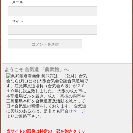
メール
サイト
ようこそ 合気道 「眞武館」へ
眞武館は、（公財）合気
会ならびに(公財)大阪合気会公認合気道場で
す。江見博文道場長（合気会６段）が２０
１０年に設立致しました。 大阪の枚方市に
本部道場ビルを置き、枚方、高槻の両市や
三島郡島本町を合気道普及活動地域として
日々合気道の研鑽をしております。 合気道
に興味のある方は、是非とも
問合せページ
よりご連絡下さい。
当サイトの画像は特定の一部を除きクリッ