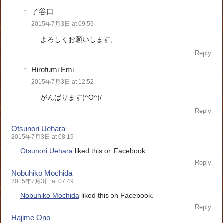
了谷口
2015年7月3日 at 09:59
よろしくお願いします。
Reply
Hirofumi Emi
2015年7月3日 at 12:52
がんばります(^O^)/
Reply
Otsunori Uehara
2015年7月3日 at 08:19
Otsunori Uehara
liked this on Facebook.
Reply
Nobuhiko Mochida
2015年7月3日 at 07:49
Nobuhiko Mochida
liked this on Facebook.
Reply
Hajime Ono