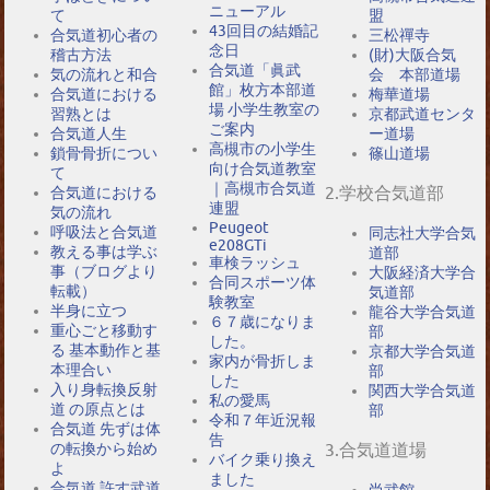
ニューアル
て
盟
43回目の結婚記
合気道初心者の
三松禪寺
念日
稽古方法
(財)大阪合気
合気道「眞武
気の流れと和合
会 本部道場
館」枚方本部道
合気道における
梅華道場
場 小学生教室の
習熟とは
京都武道センタ
ご案内
合気道人生
ー道場
高槻市の小学生
鎖骨骨折につい
篠山道場
向け合気道教室
て
｜高槻市合気道
2.学校合気道部
合気道における
連盟
気の流れ
Peugeot
呼吸法と合気道
同志社大学合気
e208GTi
教える事は学ぶ
道部
車検ラッシュ
事（ブログより
大阪経済大学合
合同スポーツ体
転載）
気道部
験教室
半身に立つ
龍谷大学合気道
６７歳になりま
重心ごと移動す
部
した。
る 基本動作と基
京都大学合気道
家内が骨折しま
本理合い
部
した
入り身転換反射
関西大学合気道
私の愛馬
道 の原点とは
部
令和７年近況報
合気道 先ずは体
告
の転換から始め
3.合気道道場
バイク乗り換え
よ
ました
合気道 許す武道
尚武館