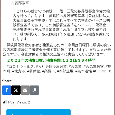
古曽部教室
これらの稽古では初段、二段、三段の各昇段審査準備の稽
古を行っております。眞武館の昇段審査基準（公益財団法人
大阪合気会基準準拠）ではこれらすべての審査のベースは初
段審査基準であり、この初段審査基準をベースに二段審査、
三段審査それぞれで追加要求される半身半立ち技や短刀取
り、杖や剣取り、多人数掛け等を追加しながら稽古を致して
おります。
昇級昇段審査対象者が複数あるため、今回は日曜日に環境の良い
枚方本部道場にて審査会を催す事に致しております。日程はまだ未
定ですが、審査対象者と相談の上近々に実施したいと思います。
２０２１年の稽古日数と稽古時間:１１２日/３３４時間
#コロナウィルス, #入り身転換反射道, #合気道, #合気道教室, #島
本町, #枚方市, #眞武館, #高槻市, #本部道場, #島本道場 #COVID_19
Share:
Post Views:
2