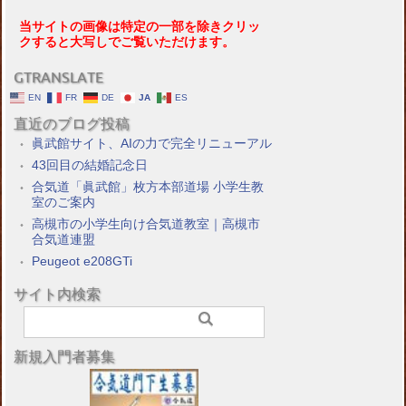
当サイトの画像は特定の一部を除きクリッ
クすると大写しでご覧いただけます。
GTRANSLATE
EN
FR
DE
JA
ES
直近のブログ投稿
眞武館サイト、AIの力で完全リニューアル
43回目の結婚記念日
合気道「眞武館」枚方本部道場 小学生教
室のご案内
高槻市の小学生向け合気道教室｜高槻市
合気道連盟
Peugeot e208GTi
サイト内検索
新規入門者募集