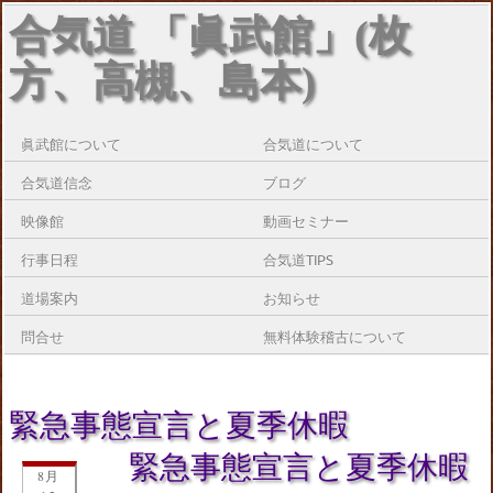
合気道 「眞武館」(枚
方、高槻、島本)
眞武館について
合気道について
合気道信念
ブログ
映像館
動画セミナー
行事日程
合気道TIPS
道場案内
お知らせ
問合せ
無料体験稽古について
緊急事態宣言と夏季休暇
緊急事態宣言と夏季休暇
8月