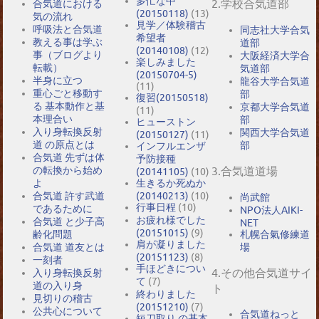
多忙な中
2.学校合気道部
合気道における
(20150118)
(13)
気の流れ
見学／体験稽古
呼吸法と合気道
同志社大学合気
希望者
教える事は学ぶ
道部
(20140108)
(12)
事（ブログより
大阪経済大学合
楽しみました
転載）
気道部
(20150704-5)
半身に立つ
龍谷大学合気道
(11)
重心ごと移動す
部
復習(20150518)
る 基本動作と基
京都大学合気道
(11)
本理合い
部
ヒューストン
入り身転換反射
関西大学合気道
(20150127)
(11)
道 の原点とは
部
インフルエンザ
合気道 先ずは体
予防接種
の転換から始め
3.合気道道場
(20141105)
(10)
よ
生きるか死ぬか
合気道 許す武道
(20140213)
(10)
尚武館
行事日程
(10)
であるために
NPO法人AIKI-
お疲れ様でした
合気道 と少子高
NET
(20151015)
(9)
札幌合氣修練道
齢化問題
肩が凝りました
場
合気道 道友とは
(20151123)
(8)
一刻者
手ほどきについ
4.その他合気道サイ
入り身転換反射
て
(7)
道の入り身
ト
終わりました
見切りの稽古
(20151210)
(7)
公共心について
合気道ねっと
短刀取り の基本