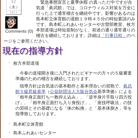
12
緊急事態宣言と夏季休暇 の真っただ中ですが合
(木)
気道「眞武館」では、コロナウィルス対策を万全に
2021
行った上で通常稽古を継続中です。影響があるのは
島本町立体育館の退館１９時４５分の時短要請のみ
です。島本町ふれあいセンターや古曽部教室、枚方
本部道場は時短規制がなく、前述の通り通常通りの
Comments (0)
稽古を継続しております。詳細は
「行事日程」
のペ
ージをご参照ください。
現在の指導方針
枚方本部道場
今春の道場開き後に入門されたビギナーの方々の５級審査
準備のための稽古を継続しております。
指導方針は合気道の基本動作と基本理合いの習熟で、
眞武
館５級昇級基準
（
公益財団法人大阪合気会
基準準拠）による
「相半身正面打ち一教抑え込み」、「逆半身片手取り四方投
げ」、「相半身正面打ち入り身投げ」、「座技呼吸法」の技
の習得とその基礎になる「体の転換」と「基本体捌き」等を
指導致しております。
島本町立体育館
島本ふれあいセンター