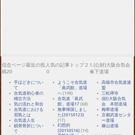
信念ページ最近の投
人気の記事トップ２
1.(公財)大阪合気会
稿20
０
傘下道場
手ほどきについ
ようこそ合気道
高槻市合気道連
て
「眞武館」道場
盟
合気道初心者の
へ
(148)
三松禪寺
稽古方法
合気道「眞武
(財)大阪合気
気の流れと和合
館」道場17
(68)
会 本部道場
合気道における
無事帰国しまし
梅華道場
習熟とは
た(20150123)
京都武道センタ
合気道人生
(17)
ー道場
幻想的
鎖骨骨折につい
篠山道場
(20150516)
(14)
て