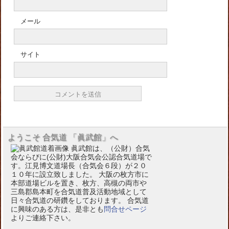
メール
サイト
ようこそ 合気道 「眞武館」へ
眞武館は、（公財）合気
会ならびに(公財)大阪合気会公認合気道場で
す。江見博文道場長（合気会６段）が２０
１０年に設立致しました。 大阪の枚方市に
本部道場ビルを置き、枚方、高槻の両市や
三島郡島本町を合気道普及活動地域として
日々合気道の研鑽をしております。 合気道
に興味のある方は、是非とも
問合せページ
よりご連絡下さい。