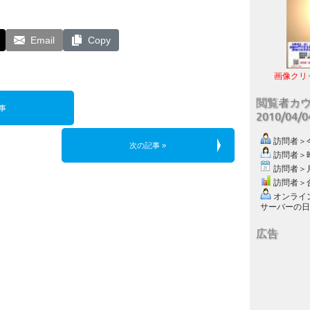
Email
Copy
画像クリ
閲覧者カ
事
2010/04/
訪問者＞今日
次の記事 »
訪問者＞昨日
訪問者＞月別
訪問者＞合計
オンライン数
サーバーの日付 :
広告