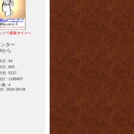
ックで募集サイトへ
ウンター
04から
 : 64
 : 805
 : 5227
 : 1186807
 : 4
 2026-08-08