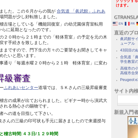
クリックする
けます。
ました。この６月からの我が
合気道 「眞武館」ふれあ
場問題が少し好転致しました。
GTRANSL
稽古場としている「機能回復室」の幼児園保育室転用
EN
FR
からに延期となったのです。
直近のブ
の２０時から２１時までの「軽体育室」の予定を元の木
眞武館サイ
戻す手続きを致しました。
ューアル
ままですので、門下生の方々のご要望をお聞きしてキャ
43回目の
めたいと思います。
合気道「眞
学生教室
事通り「毎週水曜２０時から２１時 軽体育室」に変わ
高槻市の
高槻市合
昇級審査
Peugeot e
ー
ふれあいセンター
道場では、ＳＫさんの三級昇級審査
サイト内
稽古の成果が出ておられました。ビギナー時から演武大
される熱心さの賜物です。
新規入門
者への道を目指して下さい。
良さんの三級の印可状も手元に届きましたので来週授与
と稽古時間:４３日/１２９時間