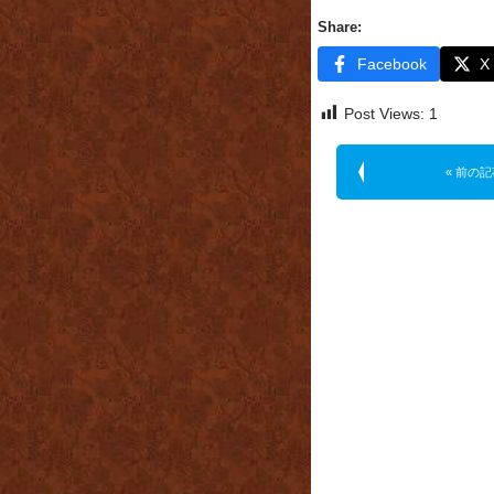
Share:
Facebook
X
Post Views:
1
« 前の記