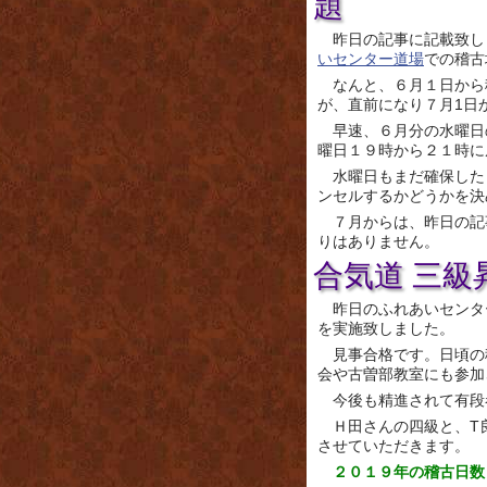
題
昨日の記事に記載致し
いセンター道場
での稽古
なんと、６月１日から
が、直前になり７月1日
早速、６月分の水曜日
曜日１９時から２１時に
水曜日もまだ確保した
ンセルするかどうかを決
７月からは、昨日の記
りはありません。
合気道 三級
昨日のふれあいセンタ
を実施致しました。
見事合格です。日頃の
会や古曽部教室にも参加
今後も精進されて有段
Ｈ田さんの四級と、T
させていただきます。
２０１９年の稽古日数