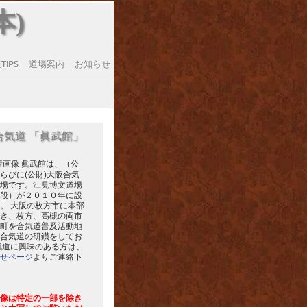
本)
IPS
道場案内
お知らせ
合気道 「眞武館」
眞武館は、（公
らびに(公財)大阪合気
場です。江見博文道場
段）が２０１０年に設
。 大阪の枚方市に本部
き、枚方、高槻の両市
町を合気道普及活動地
合気道の研鑽をしてお
気道に興味のある方は、
せページ
よりご連絡下
像は特定の一部を除き