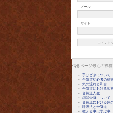
メール
サイト
信念ページ最近の投稿
手ほどきについて
合気道初心者の稽
気の流れと和合
合気道における習
合気道人生
鎖骨骨折について
合気道における気
呼吸法と合気道
教える事は学ぶ事