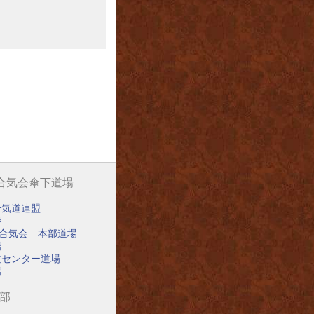
阪合気会傘下道場
合気道連盟
寺
阪合気会 本部道場
場
道センター道場
場
道部