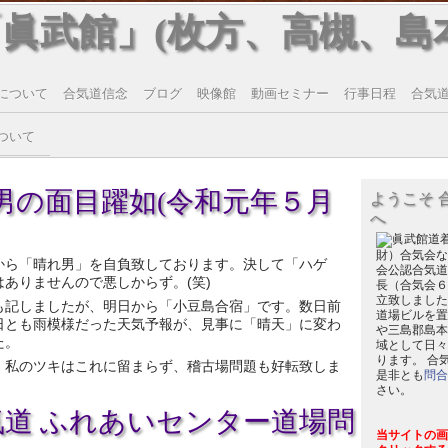
「眞武館」(枚方、高槻、島
について
合気道信念
ブログ
映像館
動画セミナー
行事日程
合気道T
ついて
男の面目躍如(令和元年５月
ようこそ 
へ
財）合気会な
から「晴れ男」を自負致しております。決して「ハゲ
会公認合気道
はありませんので悪しからず。(笑)
長（合気会６
立致しました
も記しましたが、明日から「小豆島合宿」です。数日前
道場ビルを置
日とも雨模様だった天気予報が、見事に「晴天」に変わ
や三島郡島本
た。
域として日々
ります。 合
、私のツキはこれに留まらず、稽古場問題も好転致しま
是非とも
問合
さい。
気道 ふれあいセンター道場問
当サイトの画