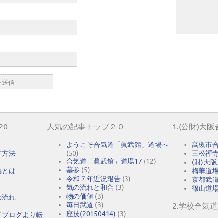
20
人気の記事トップ２０
1.(公財)大
ようこそ合気道「眞武館」道場へ
高槻市
古方法
(50)
三松禪
合気道「眞武館」道場17
(12)
(財)大
墓参
(5)
熟とは
梅華道
令和７年近況報告
(3)
京都武
気の流れと和合
(3)
篠山道
物の価値
(3)
の流れ
毎日武道
(3)
2.学校合気
座技(20150414)
(3)
（ブログより転