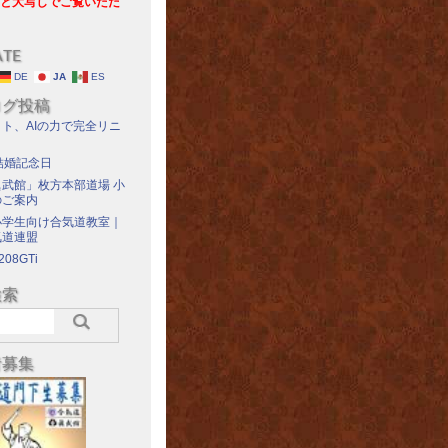
と大写しでご覧いただ
ATE
DE
JA
ES
ログ投稿
ト、AIの力で完全リニ
結婚記念日
武館」枚方本部道場 小
のご案内
小学生向け合気道教室｜
気道連盟
208GTi
検索
者募集