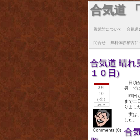
合気道 
眞武館について
合気道
問合せ
無料体験稽古に
合気道 晴れ
１０日)
日頃
5月
男」で
10
昨日
(金)
まで土
2019
りまし
実は
した。
合
Comments (0)