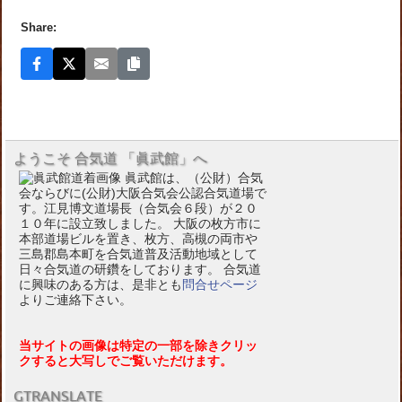
Share:
ようこそ 合気道 「眞武館」へ
眞武館は、（公財）合気
会ならびに(公財)大阪合気会公認合気道場で
す。江見博文道場長（合気会６段）が２０
１０年に設立致しました。 大阪の枚方市に
本部道場ビルを置き、枚方、高槻の両市や
三島郡島本町を合気道普及活動地域として
日々合気道の研鑽をしております。 合気道
に興味のある方は、是非とも
問合せページ
よりご連絡下さい。
当サイトの画像は特定の一部を除きクリッ
クすると大写しでご覧いただけます。
GTRANSLATE