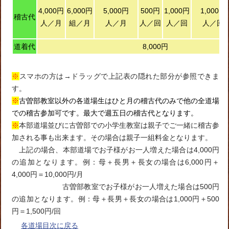
4,000円
6,000円
5,000円
500円
1,000円
1,000円
稽古代
人／月
組／月
人／月
人／回
人／回
人／回
道着代
8,000円
※
スマホの方は→ドラッグで上記表の隠れた部分が参照できま
す。
※
古曽部教室以外の各道場生はひと月の稽古代のみで他の全道場
での稽古参加可です。最大で週五日の稽古代となります。
※
本部道場並びに古曽部での小学生教室は親子でご一緒に稽古参
加される事も出来ます。その場合は親子一組料金となります。
上記の場合、本部道場でお子様がお一人増えた場合は4,000円
の追加となります。例：母＋長男＋長女の場合は6,000円＋
4,000円＝10,000円/月
古曽部教室でお子様がお一人増えた場合は500円
の追加となります。例：母＋長男＋長女の場合は1,000円＋500
円＝1,500円/回
各道場目次に戻る