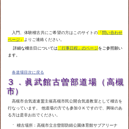
入門、体験稽古共にご希望の方はこのサイトの
「
問い合わせ
ページ
」
よりご連絡ください。
詳細な稽古日については
「行事日程」のページ
をご参照願い
ます。
各道場目次に戻る
３．眞武館古曽部道場（高槻
市）
高槻市合気道連盟主催高槻市民公開合気道教室として稽古を
行なっています。 他道場の方でも参加ＯＫですので、興味のあ
る方は是非お出でください。
稽古場所：高槻市立古曽部防錆公園体育館サブアリーナ