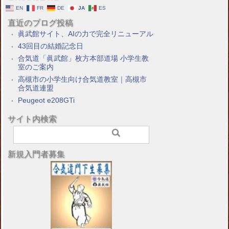
EN
FR
DE
JA
ES
直近のブログ投稿
眞武館サイト、AIの力で完全リニューアル
43回目の結婚記念日
合気道「眞武館」枚方本部道場 小学生教
室のご案内
高槻市の小学生向け合気道教室｜高槻市
合気道連盟
Peugeot e208GTi
サイト内検索
新規入門者募集