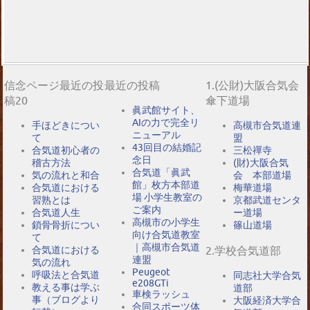
信念ページ最近の投
最近の投稿
1.(公財)大阪合気会
稿20
傘下道場
眞武館サイト、
AIの力で完全リ
手ほどきについ
高槻市合気道連
ニューアル
て
盟
43回目の結婚記
合気道初心者の
三松禪寺
念日
稽古方法
(財)大阪合気
合気道「眞武
気の流れと和合
会 本部道場
館」枚方本部道
合気道における
梅華道場
場 小学生教室の
習熟とは
京都武道センタ
ご案内
合気道人生
ー道場
高槻市の小学生
鎖骨骨折につい
篠山道場
向け合気道教室
て
｜高槻市合気道
2.学校合気道部
合気道における
連盟
気の流れ
Peugeot
呼吸法と合気道
同志社大学合気
e208GTi
教える事は学ぶ
道部
車検ラッシュ
事（ブログより
大阪経済大学合
合同スポーツ体