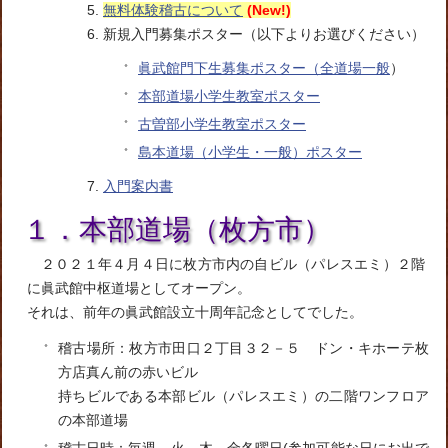
無料体験稽古について
(New!)
新規入門募集ポスター（以下よりお選びください）
眞武館門下生募集ポスター（全道場一般
）
本部道場小学生教室ポスター
古曽部小学生教室ポスター
島本道場（小学生・一般）ポスター
入門案内書
１．本部道場（枚方市）
２０２１年４月４日に枚方市内の自ビル（パレスエミ）２階
に眞武館中枢道場としてオープン。
それは、前年の眞武館設立十周年記念としてでした。
稽古場所：枚方市田口２丁目３２－５ ドン・キホーテ枚
方店真ん前の赤いビル
持ちビルである本部ビル（パレスエミ）の二階ワンフロア
の本部道場