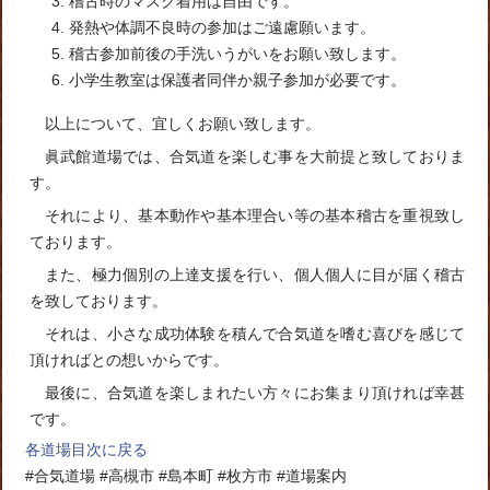
稽古時のマスク着用は自由です。
発熱や体調不良時の参加はご遠慮願います。
稽古参加前後の手洗いうがいをお願い致します。
小学生教室は保護者同伴か親子参加が必要です。
以上について、宜しくお願い致します。
眞武館道場では、合気道を楽しむ事を大前提と致しておりま
す。
それにより、基本動作や基本理合い等の基本稽古を重視致し
ております。
また、極力個別の上達支援を行い、個人個人に目が届く稽古
を致しております。
それは、小さな成功体験を積んで合気道を嗜む喜びを感じて
頂ければとの想いからです。
最後に、合気道を楽しまれたい方々にお集まり頂ければ幸甚
です。
各道場目次に戻る
#合気道場 #高槻市 #島本町 #枚方市 #道場案内