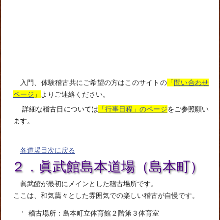
入門、体験稽古共にご希望の方はこのサイトの
「
問い合わせ
ページ
」
よりご連絡ください。
詳細な稽古日については
「行事日程」のページ
をご参照願い
ます。
各道場目次に戻る
２．眞武館島本道場（島本町）
眞武館が最初にメインとした稽古場所です。
ここは、和気藹々とした雰囲気での楽しい稽古が自慢です。
稽古場所：島本町立体育館２階第３体育室