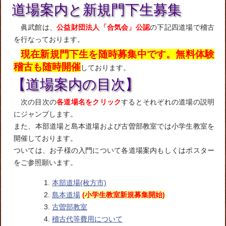
道場案内と新規門下生募集
眞武館は、
公益財団法人「合気会」公認
の下記四道場で稽古
を行なっております。
現在新規門下生を随時募集中です。
無料
体験
稽古も随時開催
しております。
【道場案内の目次】
次の目次の
各道場名をクリック
するとそれぞれの道場の説明
にジャンプします。
また、本部道場と島本道場および古曽部教室では小学生教室を
開催しております。
ついては、お子様の入門について各道場案内もしくはポスター
をご参照願います。
本部道場(枚方市)
島本道場
(小学生教室新規募集開始)
古曽部教室
稽古代等費用について