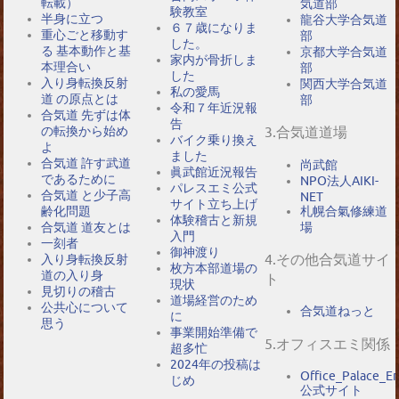
転載）
気道部
験教室
半身に立つ
龍谷大学合気道
６７歳になりま
重心ごと移動す
部
した。
る 基本動作と基
京都大学合気道
家内が骨折しま
本理合い
部
した
入り身転換反射
関西大学合気道
私の愛馬
道 の原点とは
部
令和７年近況報
合気道 先ずは体
告
の転換から始め
3.合気道道場
バイク乗り換え
よ
ました
合気道 許す武道
尚武館
眞武館近況報告
であるために
NPO法人AIKI-
パレスエミ公式
合気道 と少子高
NET
サイト立ち上げ
札幌合氣修練道
齢化問題
体験稽古と新規
場
合気道 道友とは
入門
一刻者
御神渡り
4.その他合気道サイ
入り身転換反射
枚方本部道場の
道の入り身
ト
現状
見切りの稽古
道場経営のため
公共心について
合気道ねっと
に
思う
事業開始準備で
5.オフィスエミ関係
超多忙
2024年の投稿は
Office_Palace_E
じめ
公式サイト