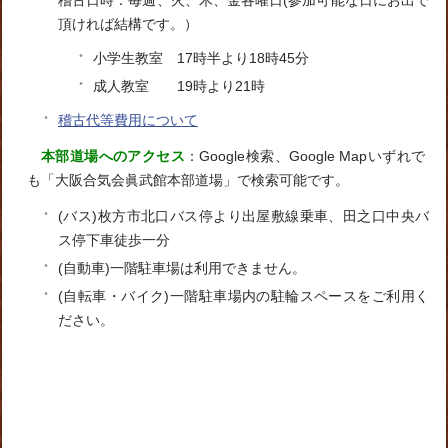
稽古日時：毎週、火、木、金各曜日(参加可能な日にお出で
頂ければ結構です。）
小学生教室 17時半より18時45分
成人教室 19時より21時
稽古代等費用について
本部道場へのアクセス
：Google検索、Google Mapいずれで
も「大阪合気会眞武館本部道場」で検索可能です。
(バス)枚方市北口バス停より出屋敷線乗車、田之口中央バ
ス停下車徒歩一分
(自動車)一階駐車場は利用できません。
(自転車・バイク)一階駐車場内の駐輪スペースをご利用く
ださい。