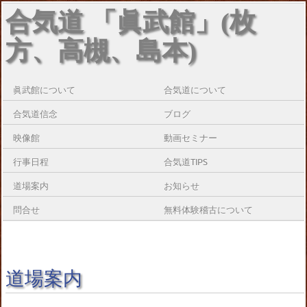
合気道 「眞武館」(枚
方、高槻、島本)
眞武館について
合気道について
合気道信念
ブログ
映像館
動画セミナー
行事日程
合気道TIPS
道場案内
お知らせ
問合せ
無料体験稽古について
道場案内