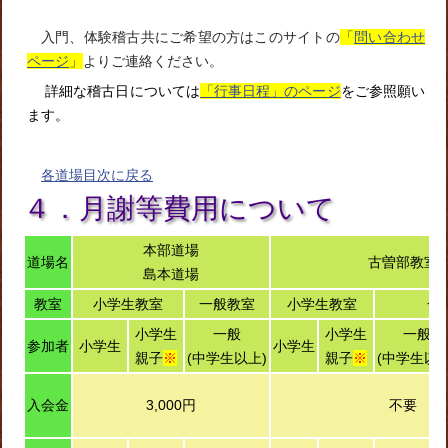
入門、体験稽古共にご希望の方はこのサイトの
「
問い合わせ
ページ
」
よりご連絡ください。
詳細な稽古日については
「行事日程」のページ
をご参照願い
ます。
各道場目次に戻る
４．月謝等費用について
本部道場
道場名
古曽部教室
島本道場
教室
小学生教室
一般教室
小学生教室
一
小学生
一般
小学生
一般
参加者
小学生
小学生
親子
※
(中学生以上)
親子
※
(中学生以上
入会金
3,000円
不要