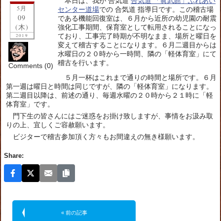
本日は、我が 合気道
合気道 「眞武館」ふれあい
5月
センター道場
での 合気道 指導日です。この稽古場
09
である機能回復室は、６月から近所の幼児園の耐震
(木)
強化工事期間、保育室として転用されることになっ
ており、工事完了時期が不明なまま、場所と曜日を
2019
変えて稽古することになります。６月二週目からは
水曜日の２０時から一時間、隣の「軽体育室」にて
稽古を行います。
Comments (0)
５月一杯はこれまで通りの時間と場所です。６月
第一週は曜日と時間は同じですが、隣の「軽体育室」になります。
第二週目以降は、前述の通り、毎週水曜の２０時から２１時に「軽
体育室」です。
門下生の皆さんにはご迷惑をお掛け致しますが、事情をお汲み取
りの上、宜しくご容赦願います。
ビジターで稽古参加頂く方々もお間違えの無き様願います。
Share:
« 前の記事