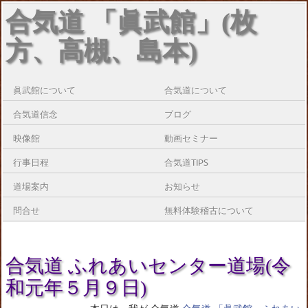
合気道 「眞武館」(枚
方、高槻、島本)
眞武館について
合気道について
合気道信念
ブログ
映像館
動画セミナー
行事日程
合気道TIPS
道場案内
お知らせ
問合せ
無料体験稽古について
合気道 ふれあいセンター道場(令
和元年５月９日)