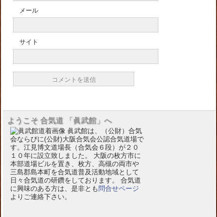
メール
サイト
ようこそ 合気道 「眞武館」へ
眞武館は、（公財）合気
会ならびに(公財)大阪合気会公認合気道場で
す。江見博文道場長（合気会６段）が２０
１０年に設立致しました。 大阪の枚方市に
本部道場ビルを置き、枚方、高槻の両市や
三島郡島本町を合気道普及活動地域として
日々合気道の研鑽をしております。 合気道
に興味のある方は、是非とも
問合せページ
よりご連絡下さい。