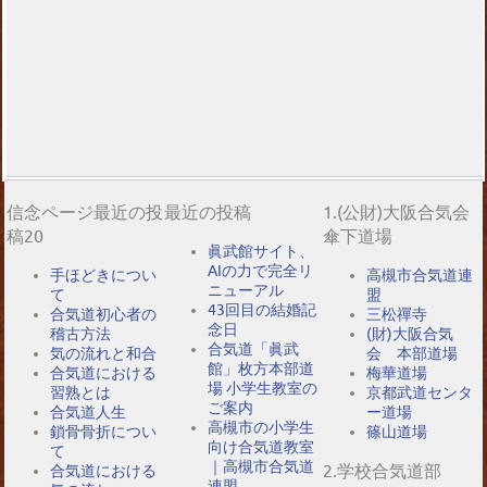
信念ページ最近の投
最近の投稿
1.(公財)大阪合気会
稿20
傘下道場
眞武館サイト、
AIの力で完全リ
手ほどきについ
高槻市合気道連
ニューアル
て
盟
43回目の結婚記
合気道初心者の
三松禪寺
念日
稽古方法
(財)大阪合気
合気道「眞武
気の流れと和合
会 本部道場
館」枚方本部道
合気道における
梅華道場
場 小学生教室の
習熟とは
京都武道センタ
ご案内
合気道人生
ー道場
高槻市の小学生
鎖骨骨折につい
篠山道場
向け合気道教室
て
｜高槻市合気道
2.学校合気道部
合気道における
連盟