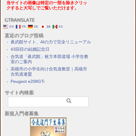
当サイトの画像は特定の一部を除きクリッ
クすると大写しでご覧いただけます。
GTRANSLATE
EN
FR
DE
JA
ES
直近のブログ投稿
眞武館サイト、AIの力で完全リニューアル
43回目の結婚記念日
合気道「眞武館」枚方本部道場 小学生教
室のご案内
高槻市の小学生向け合気道教室｜高槻市
合気道連盟
Peugeot e208GTi
サイト内検索
新規入門者募集