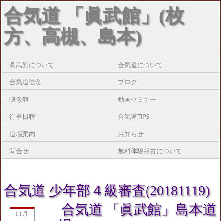
合気道 「眞武館」(枚
方、高槻、島本)
眞武館について
合気道について
合気道信念
ブログ
映像館
動画セミナー
行事日程
合気道TIPS
道場案内
お知らせ
問合せ
無料体験稽古について
合気道 少年部４級審査(20181119)
合気道 「眞武館」島本道
11月