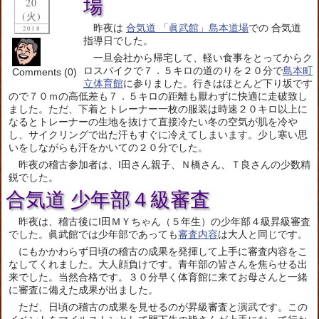
場
20
(火)
昨夜は
合気道 「眞武館」島本道場
での 合気道
2018
指導日でした。
一旦会社から帰宅して、軽い食事をとってからク
ロスバイクで７．５キロの道のりを２０分で
島本町
Comments (0)
立体育館
に参りました。行きはほとんど下り坂です
ので７０ｍの高低差も７．５キロの距離も厭わずに快適に走破致し
ました。ただ、下着とトレーナー一枚の服装は時速２０キロ以上に
なるとトレーナーの生地を抜けて直接冷たい冬の空気が肌を冷や
し、サイクリングで出た汗もすぐに冷えてしまいます。少し寒い思
いをしながらも汗をかいての２０分でした。
昨夜の稽古参加者は、I田さん親子、Ｎ橋さん、Ｔ良さんの少数精
鋭でした。
合気道 少年部４級審査
昨夜は、稽古後にI田ＭＹちゃん（５年生）の少年部４級昇級審査
でした。眞武館では少年部であっても
審査内容
は大人と同じです。
にもかかわらず日頃の稽古の成果を発揮して上手に審査内容をこ
なしてくれました。大人顔負けです。青年部の皆さんを焦らせる出
来でした。当然合格です。３０分早く体育館に来てお母さんと一緒
に審査に備えた成果が出ました。
ただ、日頃の稽古の成果を見せるのが昇級審査と演武です。この