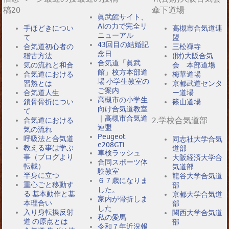
稿20
傘下道場
眞武館サイト、
AIの力で完全リ
手ほどきについ
高槻市合気道連
ニューアル
て
盟
43回目の結婚記
合気道初心者の
三松禪寺
念日
稽古方法
(財)大阪合気
合気道「眞武
気の流れと和合
会 本部道場
館」枚方本部道
合気道における
梅華道場
場 小学生教室の
習熟とは
京都武道センタ
ご案内
合気道人生
ー道場
高槻市の小学生
鎖骨骨折につい
篠山道場
向け合気道教室
て
｜高槻市合気道
2.学校合気道部
合気道における
連盟
気の流れ
Peugeot
呼吸法と合気道
同志社大学合気
e208GTi
教える事は学ぶ
道部
車検ラッシュ
事（ブログより
大阪経済大学合
合同スポーツ体
転載）
気道部
験教室
半身に立つ
龍谷大学合気道
６７歳になりま
重心ごと移動す
部
した。
る 基本動作と基
京都大学合気道
家内が骨折しま
本理合い
部
した
入り身転換反射
関西大学合気道
私の愛馬
道 の原点とは
部
令和７年近況報