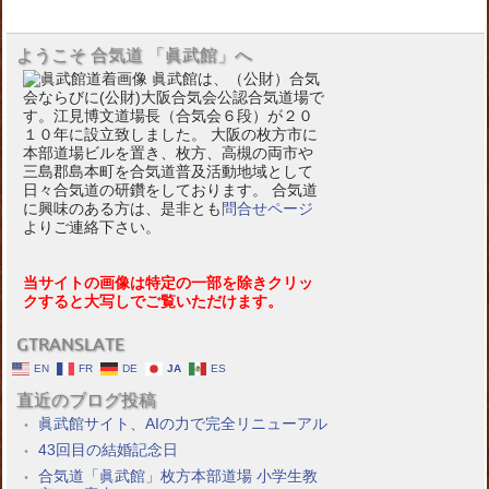
ようこそ 合気道 「眞武館」へ
眞武館は、（公財）合気
会ならびに(公財)大阪合気会公認合気道場で
す。江見博文道場長（合気会６段）が２０
１０年に設立致しました。 大阪の枚方市に
本部道場ビルを置き、枚方、高槻の両市や
三島郡島本町を合気道普及活動地域として
日々合気道の研鑽をしております。 合気道
に興味のある方は、是非とも
問合せページ
よりご連絡下さい。
当サイトの画像は特定の一部を除きクリッ
クすると大写しでご覧いただけます。
GTRANSLATE
EN
FR
DE
JA
ES
直近のブログ投稿
眞武館サイト、AIの力で完全リニューアル
43回目の結婚記念日
合気道「眞武館」枚方本部道場 小学生教