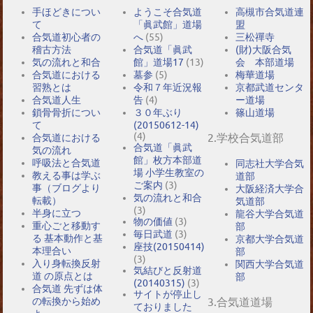
手ほどきについ
ようこそ合気道
高槻市合気道連
て
「眞武館」道場
盟
合気道初心者の
へ
(55)
三松禪寺
稽古方法
合気道「眞武
(財)大阪合気
気の流れと和合
館」道場17
(13)
会 本部道場
合気道における
墓参
(5)
梅華道場
習熟とは
令和７年近況報
京都武道センタ
合気道人生
告
(4)
ー道場
鎖骨骨折につい
３０年ぶり
篠山道場
て
(20150612-14)
(4)
2.学校合気道部
合気道における
合気道「眞武
気の流れ
館」枚方本部道
呼吸法と合気道
同志社大学合気
場 小学生教室の
教える事は学ぶ
道部
ご案内
(3)
事（ブログより
大阪経済大学合
気の流れと和合
転載）
気道部
(3)
半身に立つ
龍谷大学合気道
物の価値
(3)
重心ごと移動す
部
毎日武道
(3)
る 基本動作と基
京都大学合気道
座技(20150414)
本理合い
部
(3)
入り身転換反射
関西大学合気道
気結びと反射道
道 の原点とは
部
(20140315)
(3)
合気道 先ずは体
サイトが停止し
の転換から始め
3.合気道道場
ておりました