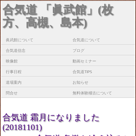
合気道 「眞武館」(枚
方、高槻、島本)
眞武館について
合気道について
合気道信念
ブログ
映像館
動画セミナー
行事日程
合気道TIPS
道場案内
お知らせ
問合せ
無料体験稽古について
合気道 霜月になりました
(20181101)