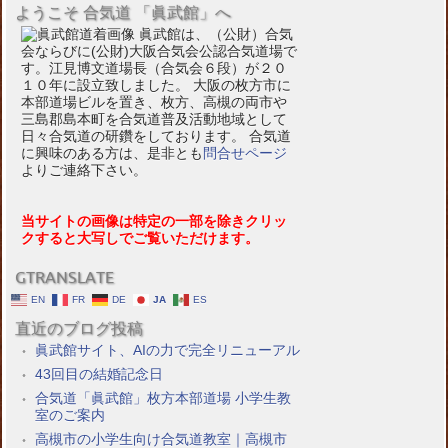
ようこそ 合気道 「眞武館」へ
眞武館は、（公財）合気
会ならびに(公財)大阪合気会公認合気道場で
す。江見博文道場長（合気会６段）が２０
１０年に設立致しました。 大阪の枚方市に
本部道場ビルを置き、枚方、高槻の両市や
三島郡島本町を合気道普及活動地域として
日々合気道の研鑽をしております。 合気道
に興味のある方は、是非とも
問合せページ
よりご連絡下さい。
当サイトの画像は特定の一部を除きクリッ
クすると大写しでご覧いただけます。
GTRANSLATE
EN
FR
DE
JA
ES
直近のブログ投稿
眞武館サイト、AIの力で完全リニューアル
43回目の結婚記念日
合気道「眞武館」枚方本部道場 小学生教
室のご案内
高槻市の小学生向け合気道教室｜高槻市