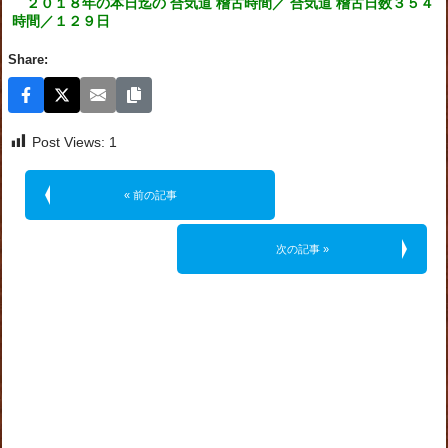
２０１８年の本日迄の 合気道 稽古時間／ 合気道 稽古日数３５４
時間／１２９日
Share:
Post Views:
1
« 前の記事
次の記事 »