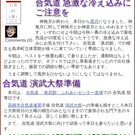
合気道 急激な冷え込みに
11月
ご注意を
01
(木)
神無月が終わり、本日から
霜月
になりました。神
2018
無月に対して神帰月とか神楽月ともいわれるそうで
す。いずれにせよ今朝は今秋一番の冷え込みで最低
気温が10度近くになったそうです。急激な冷え込
Comments (0)
みにお気を付け下さい。 合気道 「眞武館」での稽
古も島本町立体育館が徐々に凍てついていく季節になりました。
今朝は、ベストを一枚重ね着して参りましたが、通勤時はちょう
どよかったのですが、オフィスでは少し厚着過ぎだったので出社後
脱ぎました。服装での調節が難しい季節でもあります。
うまく調整して風邪をひかないようにしなくてはなりません。
合気道 演武大祭準備
本日は、
合気道 「眞武館」ふれあいセンター道場
での 合気道 指
導日です。
高槻市合気道連盟
主催 合気道
演武大祭
への準備も残すところ本日
と大祭前日の土曜の稽古のみとなりますので参加される門下生のＳ
ＫさんとＴ良さんは、宜しくお願い致します。
さて、 合気道 演武大祭に向けて頑張って本日も参りたいと思いま
す。