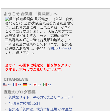
ようこそ 合気道 「眞武館」へ
眞武館は、（公財）合気
会ならびに(公財)大阪合気会公認合気道場で
す。江見博文道場長（合気会６段）が２０
１０年に設立致しました。 大阪の枚方市に
本部道場ビルを置き、枚方、高槻の両市や
三島郡島本町を合気道普及活動地域として
日々合気道の研鑽をしております。 合気道
に興味のある方は、是非とも
問合せページ
よりご連絡下さい。
当サイトの画像は特定の一部を除きクリッ
クすると大写しでご覧いただけます。
GTRANSLATE
EN
FR
DE
JA
ES
直近のブログ投稿
眞武館サイト、AIの力で完全リニューアル
43回目の結婚記念日
合気道「眞武館」枚方本部道場 小学生教