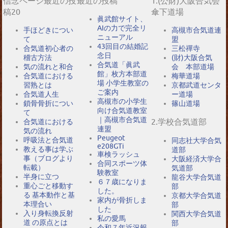
信念ページ最近の投
最近の投稿
1.(公財)大阪合気会
稿20
傘下道場
眞武館サイト、
AIの力で完全リ
手ほどきについ
高槻市合気道連
ニューアル
て
盟
43回目の結婚記
合気道初心者の
三松禪寺
念日
稽古方法
(財)大阪合気
合気道「眞武
気の流れと和合
会 本部道場
館」枚方本部道
合気道における
梅華道場
場 小学生教室の
習熟とは
京都武道センタ
ご案内
合気道人生
ー道場
高槻市の小学生
鎖骨骨折につい
篠山道場
向け合気道教室
て
｜高槻市合気道
2.学校合気道部
合気道における
連盟
気の流れ
Peugeot
呼吸法と合気道
同志社大学合気
e208GTi
教える事は学ぶ
道部
車検ラッシュ
事（ブログより
大阪経済大学合
合同スポーツ体
転載）
気道部
験教室
半身に立つ
龍谷大学合気道
６７歳になりま
重心ごと移動す
部
した。
る 基本動作と基
京都大学合気道
家内が骨折しま
本理合い
部
した
入り身転換反射
関西大学合気道
私の愛馬
道 の原点とは
部
令和７年近況報