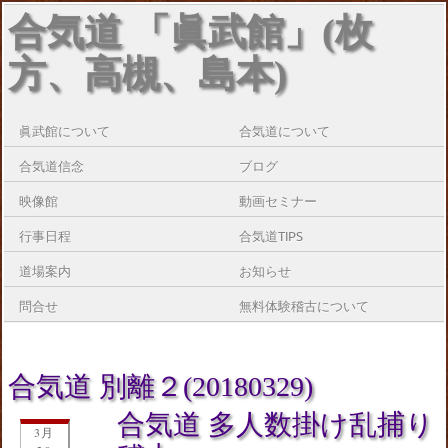
合気道 「眞武館」(枚
方、高槻、島本)
眞武館について
合気道について
合気道信念
ブログ
映像館
動画セミナー
行事日程
合気道TIPS
道場案内
お知らせ
問合せ
無料体験稽古について
合気道 別離２(20180329)
合気道 多人数掛け乱捕り
3月