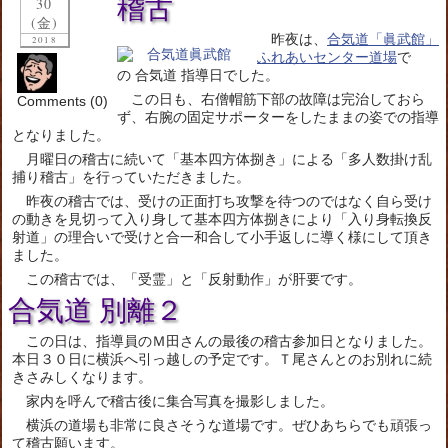
稽古
30
(金)
昨夜は、
合気道「眞武館」
2018
ふれあいセンター道場
で
の 合気道 指導日でした。
この日も、右僧帽筋下部の故障は完治しておら
Comments (0)
ず、右腕の固定サポーターをしたままの姿での指導
となりました。
月曜日の稽古に続いて「基本四方体捌き」による「多人数掛け乱
捕り稽古」を行っていただきました。
昨夜の稽古では、受けの正面打ち攻撃を待つのではなく自ら受け
の動きを見切って入り身して基本四方体捌きにより「入り身転換反
射道」の理合いで受けと合一和合して小手返しに導く様にして頂き
ました。
この稽古では、「受霊」と「反射動作」が肝要です。
合気道 別離２
この日は、指導員のＭ田さんの最後の稽古参加日となりました。
本日３０日に横浜へ引っ越しの予定です。Ｔ尾さんとのお別れに続
きさみしくなります。
家内を呼んで稽古後に集合写真を撮影しました。
横浜の道場も非常に良さそうな道場です。ぜひあちらでも頑張っ
て稽古願います。