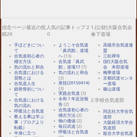
信念ページ最近の投
人気の記事トップ２
1.(公財)大阪合気会
稿20
０
傘下道場
手ほどきについ
ようこそ合気道
高槻市合気道連
て
「眞武館」道場
盟
合気道初心者の
へ
(13)
三松禪寺
稽古方法
合気道「眞武
(財)大阪合気
気の流れと和合
館」道場17
(7)
会 本部道場
合気道における
気の流れと和合
梅華道場
習熟とは
(3)
京都武道センタ
座技(20150414)
合気道人生
ー道場
(3)
鎖骨骨折につい
篠山道場
実践合気道
(3)
て
令和７年近況報
2.学校合気道部
合気道における
告
(2)
気の流れ
合気道初心者の
呼吸法と合気道
同志社大学合気
稽古方法
(2)
教える事は学ぶ
道部
物の価値
(2)
事（ブログより
大阪経済大学合
毎日武道
(2)
転載）
気道部
呼吸法と合気道
半身に立つ
龍谷大学合気道