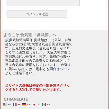
ようこそ 合気道 「眞武館」へ
眞武館は、（公財）合気
会ならびに(公財)大阪合気会公認合気道場で
す。江見博文道場長（合気会６段）が２０
１０年に設立致しました。 大阪の枚方市に
本部道場ビルを置き、枚方、高槻の両市や
三島郡島本町を合気道普及活動地域として
日々合気道の研鑽をしております。 合気道
に興味のある方は、是非とも
問合せページ
よりご連絡下さい。
当サイトの画像は特定の一部を除きクリッ
クすると大写しでご覧いただけます。
GTRANSLATE
EN
FR
DE
JA
ES