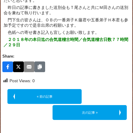
たいと思います。
昨日の記事に書きました送別会もＴ尾さんと共にＭ田さんの送別
会を兼ねて執り行います。
門下生の皆さんは、ＯＢの一番弟子Ｋ藤君や五番弟子Ｈ本君も参
加予定ですので是非出席の程願います。
色紙への寄せ書き記入も宜しくお願い致します。
２０１８年の本日迄の合気道稽古時間／合気道稽古日数７７時間
／２９日
Share:
Post Views:
0
« 前の記事
次の記事 »