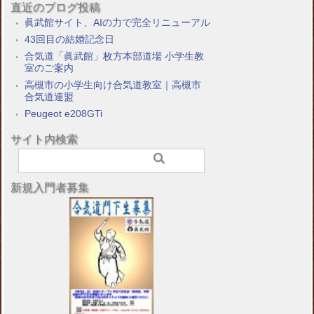
直近のブログ投稿
眞武館サイト、AIの力で完全リニューアル
43回目の結婚記念日
合気道「眞武館」枚方本部道場 小学生教
室のご案内
高槻市の小学生向け合気道教室｜高槻市
合気道連盟
Peugeot e208GTi
サイト内検索
新規入門者募集