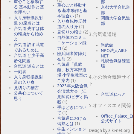
(2)
重心ごと移動す
部
重心ごと移動す
る 基本動作と基
京都大学合気道
る 基本動作と基
本理合い
部
本理合い
(2)
入り身転換反射
関西大学合気道
入り身転換反射
道 の原点とは
部
道の入り身
(2)
合気道 先ずは体
見切りの稽古
(2)
の転換から始め
3.合気道道場
自然体のコミュ
よ
ニケーション能
合気道 許す武道
尚武館
力
(2)
であるために
NPO法人AIKI-
臨兵闘者皆陣列
合気道 と少子高
NET
在前
(2)
札幌合氣修練道
齢化問題
合気道「眞武
場
合気道 道友とは
館」枚方本部道
一刻者
場 小学生教室の
4.その他合気道サイ
入り身転換反射
ご案内
(1)
道の入り身
ト
2023年大阪合気
見切りの稽古
会演武大会（江
公共心について
合気道ねっと
見師範)ビデオ掲
思う
載
(1)
5.オフィスエミ関係
手ほどきについ
て
(1)
Office_Palace_E
合気道における
公式サイト
習熟とは
(1)
学生マンション
Design by aiki-net.org