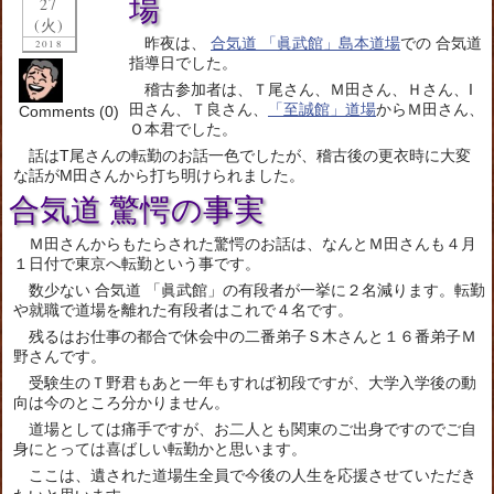
場
27
(火)
昨夜は、
合気道 「眞武館」島本道場
での 合気道
2018
指導日でした。
稽古参加者は、Ｔ尾さん、Ｍ田さん、Ｈさん、I
田さん、Ｔ良さん、
「至誠館」道場
からＭ田さん、
Comments (0)
Ｏ本君でした。
話はT尾さんの転勤のお話一色でしたが、稽古後の更衣時に大変
な話がM田さんから打ち明けられました。
合気道 驚愕の事実
Ｍ田さんからもたらされた驚愕のお話は、なんとＭ田さんも４月
１日付で東京へ転勤という事です。
数少ない 合気道 「眞武館」の有段者が一挙に２名減ります。転勤
や就職で道場を離れた有段者はこれで４名です。
残るはお仕事の都合で休会中の二番弟子Ｓ木さんと１６番弟子Ｍ
野さんです。
受験生のＴ野君もあと一年もすれば初段ですが、大学入学後の動
向は今のところ分かりません。
道場としては痛手ですが、お二人とも関東のご出身ですのでご自
身にとっては喜ばしい転勤かと思います。
ここは、遺された道場生全員で今後の人生を応援させていただき