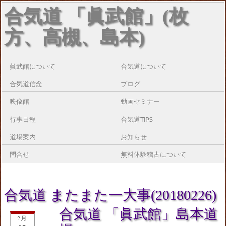
合気道 「眞武館」(枚
方、高槻、島本)
眞武館について
合気道について
合気道信念
ブログ
映像館
動画セミナー
行事日程
合気道TIPS
道場案内
お知らせ
問合せ
無料体験稽古について
合気道 またまた一大事(20180226)
合気道 「眞武館」島本道
2月