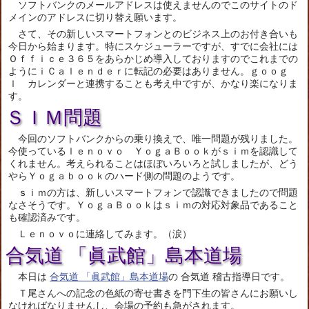
ソフトバンクのメールアドレスは使えませんのでこのサイトのド
メインのアドレスに切り替え願います。
さて、その新しいスマートフォンとのビジネス上のお付き合いも
今日から始まります。特にスケジューラーですが、すでに会社には
Ｏｆｆｉｃｅ３６５をあらかじめ導入しておりますのでこれまでの
ようにｉＣａｌｅｎｄｅｒに転記の必要はありません。ｇｏｏｇ
ｌ カレンダーと連携することも考え中ですが、かなり楽になりま
す。
ＳＩＭ問題
今回のソフトバンクからの乗り換えで、唯一問題が残りました。
今使っているｌｅｎｏｖｏ ＹｏｇａＢｏｏｋがｓｉｍを認識して
くれません。考えられることはほぼいろいろと試しましたが、どう
やらＹｏｇａｂｏｏｋのハード側の問題のようです。
ｓｉｍの方は、新しいスマートフォンで認識できましたので問題
なさそうです。ＹｏｇａＢｏｏｋはｓｉｍの対応対象品であること
も確認済みです。
Ｌｅｎｏｖｏに連絡してみます。（涙）
合気道 「眞武館」島本道場
本日は
合気道 「眞武館」島本道場
の 合気道 稽古指導日です。
Ｔ尾さんへの記念の色紙の寄せ書きを門下生の皆さんにお願いし
なければなりませんし、会場の予約も急がされます。