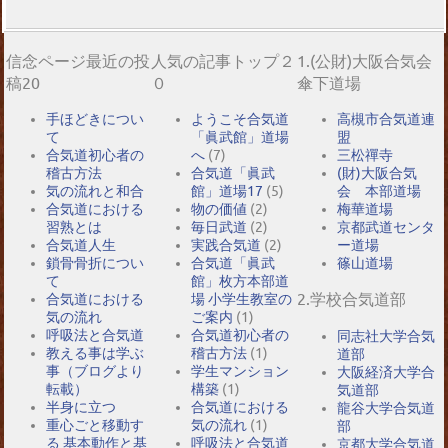
信念ページ最近の投
人気の記事トップ２
1.(公財)大阪合気会
稿20
０
傘下道場
手ほどきについ
ようこそ合気道
高槻市合気道連
て
「眞武館」道場
盟
合気道初心者の
へ
(7)
三松禪寺
稽古方法
合気道「眞武
(財)大阪合気
気の流れと和合
館」道場17
(5)
会 本部道場
合気道における
物の価値
(2)
梅華道場
習熟とは
毎日武道
(2)
京都武道センタ
合気道人生
実践合気道
(2)
ー道場
鎖骨骨折につい
合気道「眞武
篠山道場
て
館」枚方本部道
2.学校合気道部
合気道における
場 小学生教室の
気の流れ
ご案内
(1)
呼吸法と合気道
合気道初心者の
同志社大学合気
教える事は学ぶ
稽古方法
(1)
道部
事（ブログより
学生マンション
大阪経済大学合
転載）
構築
(1)
気道部
半身に立つ
合気道における
龍谷大学合気道
重心ごと移動す
気の流れ
(1)
部
る 基本動作と基
呼吸法と合気道
京都大学合気道