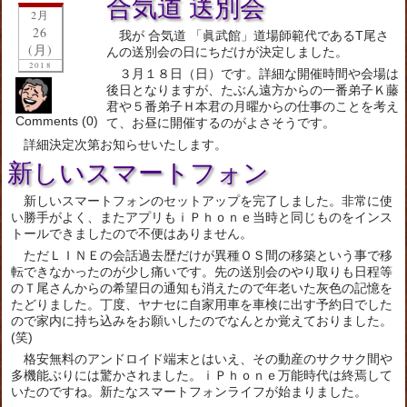
合気道 送別会
2月
26
我が 合気道 「眞武館」道場師範代であるT尾さ
(月)
んの送別会の日にちだけが決定しました。
2018
３月１８日（日）です。詳細な開催時間や会場は
後日となりますが、たぶん遠方からの一番弟子Ｋ藤
君や５番弟子Ｈ本君の月曜からの仕事のことを考え
Comments (0)
て、お昼に開催するのがよさそうです。
詳細決定次第お知らせいたします。
新しいスマートフォン
新しいスマートフォンのセットアップを完了しました。非常に使
い勝手がよく、またアプリもｉＰｈｏｎｅ当時と同じものをインス
トールできましたので不便はありません。
ただＬＩＮＥの会話過去歴だけが異種ＯＳ間の移築という事で移
転できなかったのが少し痛いです。先の送別会のやり取りも日程等
のＴ尾さんからの希望日の通知も消えたので年老いた灰色の記憶を
たどりました。丁度、ヤナセに自家用車を車検に出す予約日でした
ので家内に持ち込みをお願いしたのでなんとか覚えておりました。
(笑)
格安無料のアンドロイド端末とはいえ、その動産のサクサク間や
多機能ぶりには驚かされました。ｉＰｈｏｎｅ万能時代は終焉して
いたのですね。新たなスマートフォンライフが始まりました。