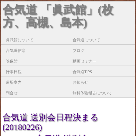
合気道 「眞武館」(枚
方、高槻、島本)
眞武館について
合気道について
合気道信念
ブログ
映像館
動画セミナー
行事日程
合気道TIPS
道場案内
お知らせ
問合せ
無料体験稽古について
合気道 送別会日程決まる
(20180226)