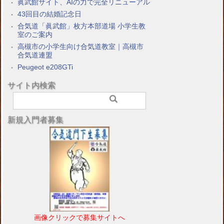
眞武館サイト、AIの力で完全リニューアル
43回目の結婚記念日
合気道「眞武館」枚方本部道場 小学生教
室のご案内
高槻市の小学生向け合気道教室｜高槻市
合気道連盟
Peugeot e208GTi
サイト内検索
新規入門者募集
画像クリックで募集サイトへ