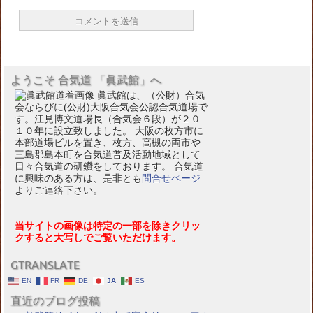
ようこそ 合気道 「眞武館」へ
眞武館は、（公財）合気
会ならびに(公財)大阪合気会公認合気道場で
す。江見博文道場長（合気会６段）が２０
１０年に設立致しました。 大阪の枚方市に
本部道場ビルを置き、枚方、高槻の両市や
三島郡島本町を合気道普及活動地域として
日々合気道の研鑽をしております。 合気道
に興味のある方は、是非とも
問合せページ
よりご連絡下さい。
当サイトの画像は特定の一部を除きクリッ
クすると大写しでご覧いただけます。
GTRANSLATE
EN
FR
DE
JA
ES
直近のブログ投稿