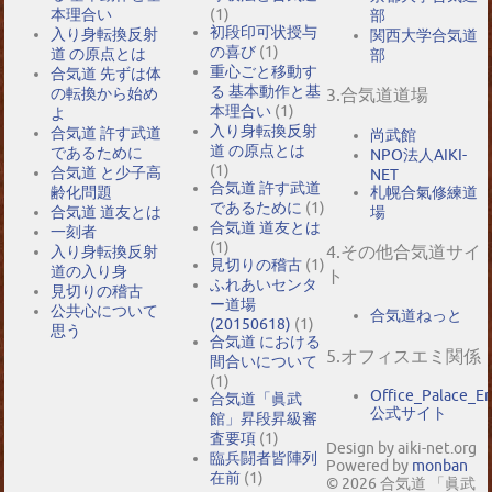
本理合い
(1)
部
初段印可状授与
入り身転換反射
関西大学合気道
の喜び
(1)
道 の原点とは
部
重心ごと移動す
合気道 先ずは体
る 基本動作と基
の転換から始め
3.合気道道場
本理合い
(1)
よ
入り身転換反射
合気道 許す武道
尚武館
道 の原点とは
であるために
NPO法人AIKI-
(1)
合気道 と少子高
NET
合気道 許す武道
札幌合氣修練道
齢化問題
であるために
(1)
場
合気道 道友とは
合気道 道友とは
一刻者
(1)
4.その他合気道サイ
入り身転換反射
見切りの稽古
(1)
道の入り身
ト
ふれあいセンタ
見切りの稽古
ー道場
公共心について
合気道ねっと
(20150618)
(1)
思う
合気道 における
5.オフィスエミ関係
間合いについて
(1)
Office_Palace_E
合気道「眞武
公式サイト
館」昇段昇級審
査要項
(1)
Design by aiki-net.org
臨兵闘者皆陣列
Powered by
monban
在前
(1)
© 2026 合気道 「眞武