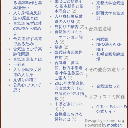
重心ごと移動す
る 基本動作と基
京都大学合気道
る 基本動作と基
本理合い
部
本理合い
(2)
入り身転換反射
関西大学合気道
入り身転換反射
道 の原点とは
部
道の入り身
(2)
合気道 先ずは体
見切りの稽古
(2)
の転換から始め
3.合気道道場
自然体のコミュ
よ
ニケーション能
合気道 許す武道
尚武館
力
(2)
であるために
NPO法人AIKI-
墓参
(2)
合気道 と少子高
NET
臨兵闘者皆陣列
札幌合氣修練道
齢化問題
在前
(2)
場
合気道 道友とは
合気道「眞武
一刻者
館」枚方本部道
4.その他合気道サイ
入り身転換反射
場 小学生教室の
道の入り身
ト
ご案内
(1)
見切りの稽古
2023年大阪合気
公共心について
合気道ねっと
会演武大会（江
思う
見師範)ビデオ掲
5.オフィスエミ関係
載
(1)
手ほどきについ
Office_Palace_E
て
(1)
公式サイト
合気道における
習熟とは
(1)
Design by aiki-net.org
Powered by
monban