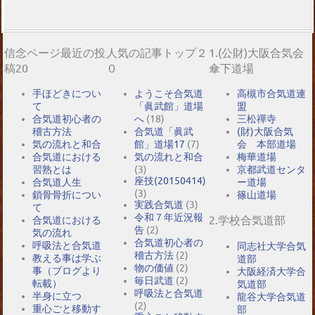
信念ページ最近の投
人気の記事トップ２
1.(公財)大阪合気会
稿20
０
傘下道場
手ほどきについ
ようこそ合気道
高槻市合気道連
て
「眞武館」道場
盟
合気道初心者の
へ
(18)
三松禪寺
稽古方法
合気道「眞武
(財)大阪合気
気の流れと和合
館」道場17
(7)
会 本部道場
合気道における
気の流れと和合
梅華道場
習熟とは
(3)
京都武道センタ
座技(20150414)
合気道人生
ー道場
(3)
鎖骨骨折につい
篠山道場
実践合気道
(3)
て
令和７年近況報
2.学校合気道部
合気道における
告
(2)
気の流れ
合気道初心者の
呼吸法と合気道
同志社大学合気
稽古方法
(2)
教える事は学ぶ
道部
物の価値
(2)
事（ブログより
大阪経済大学合
毎日武道
(2)
転載）
気道部
呼吸法と合気道
半身に立つ
龍谷大学合気道
(2)
重心ごと移動す
部