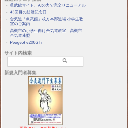
眞武館サイト、AIの力で完全リニューアル
43回目の結婚記念日
合気道「眞武館」枚方本部道場 小学生教
室のご案内
高槻市の小学生向け合気道教室｜高槻市
合気道連盟
Peugeot e208GTi
サイト内検索
新規入門者募集