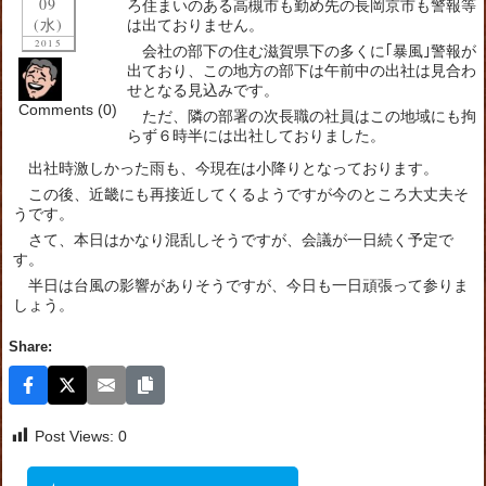
09
ろ住まいのある高槻市も勤め先の長岡京市も警報等
(水)
は出ておりません。
2015
会社の部下の住む滋賀県下の多くに｢暴風｣警報が
出ており、この地方の部下は午前中の出社は見合わ
せとなる見込みです。
Comments (0)
ただ、隣の部署の次長職の社員はこの地域にも拘
らず６時半には出社しておりました。
出社時激しかった雨も、今現在は小降りとなっております。
この後、近畿にも再接近してくるようですが今のところ大丈夫そ
うです。
さて、本日はかなり混乱しそうですが、会議が一日続く予定で
す。
半日は台風の影響がありそうですが、今日も一日頑張って参りま
しょう。
Share:
Post Views:
0