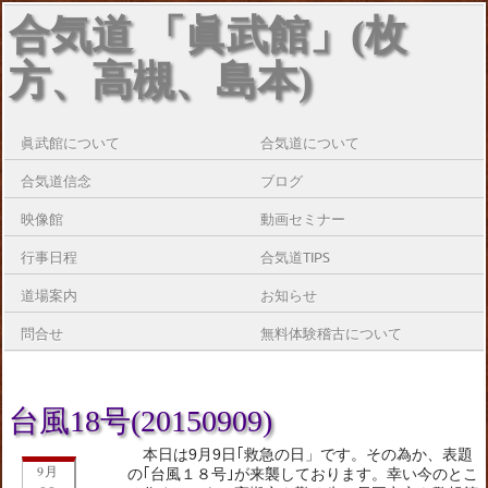
合気道 「眞武館」(枚
方、高槻、島本)
眞武館について
合気道について
合気道信念
ブログ
映像館
動画セミナー
行事日程
合気道TIPS
道場案内
お知らせ
問合せ
無料体験稽古について
台風18号(20150909)
本日は9月9日｢救急の日」です。その為か、表題
9月
の｢台風１８号｣が来襲しております。幸い今のとこ