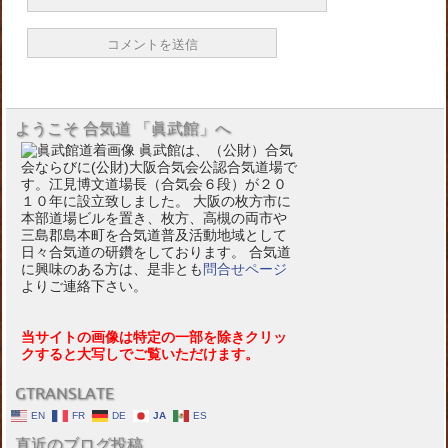
ようこそ 合気道 「眞武館」へ
眞武館は、（公財）合気
会ならびに(公財)大阪合気会公認合気道場で
す。江見博文道場長（合気会６段）が２０
１０年に設立致しました。 大阪の枚方市に
本部道場ビルを置き、枚方、高槻の両市や
三島郡島本町を合気道普及活動地域として
日々合気道の研鑽をしております。 合気道
に興味のある方は、是非とも
問合せページ
よりご連絡下さい。
当サイトの画像は特定の一部を除きクリッ
クすると大写しでご覧いただけます。
GTRANSLATE
EN
FR
DE
JA
ES
直近のブログ投稿