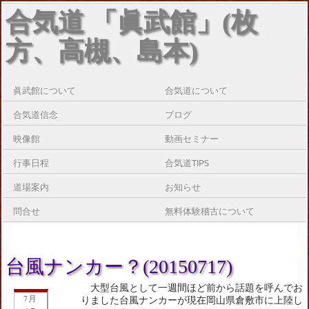
合気道 「眞武館」(枚
方、高槻、島本)
眞武館について
合気道について
合気道信念
ブログ
映像館
動画セミナー
行事日程
合気道TIPS
道場案内
お知らせ
問合せ
無料体験稽古について
台風ナンカー？(20150717)
大型台風として一週間ほど前から話題を呼んでお
7月
りました台風ナンカーが現在岡山県倉敷市に上陸し