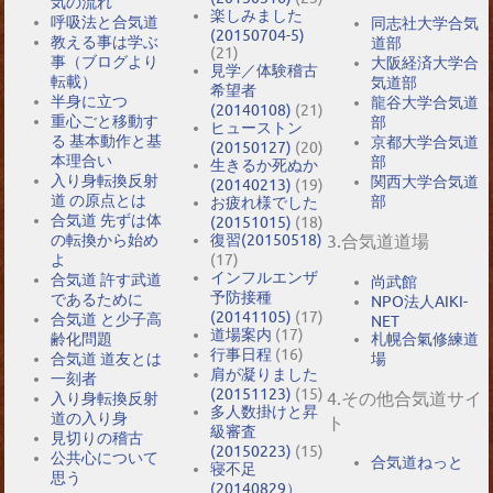
気の流れ
楽しみました
呼吸法と合気道
同志社大学合気
(20150704-5)
教える事は学ぶ
道部
(21)
事（ブログより
大阪経済大学合
見学／体験稽古
転載）
気道部
希望者
半身に立つ
龍谷大学合気道
(20140108)
(21)
重心ごと移動す
部
ヒューストン
る 基本動作と基
京都大学合気道
(20150127)
(20)
本理合い
部
生きるか死ぬか
入り身転換反射
関西大学合気道
(20140213)
(19)
道 の原点とは
部
お疲れ様でした
合気道 先ずは体
(20151015)
(18)
の転換から始め
復習(20150518)
3.合気道道場
よ
(17)
インフルエンザ
合気道 許す武道
尚武館
予防接種
であるために
NPO法人AIKI-
(20141105)
(17)
合気道 と少子高
NET
道場案内
(17)
札幌合氣修練道
齢化問題
行事日程
(16)
場
合気道 道友とは
肩が凝りました
一刻者
(20151123)
(15)
4.その他合気道サイ
入り身転換反射
多人数掛けと昇
道の入り身
ト
級審査
見切りの稽古
(20150223)
(15)
公共心について
合気道ねっと
寝不足
思う
(20140829）