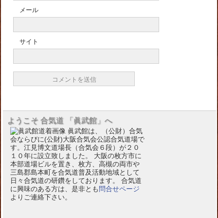
メール
サイト
ようこそ 合気道 「眞武館」へ
眞武館は、（公財）合気
会ならびに(公財)大阪合気会公認合気道場で
す。江見博文道場長（合気会６段）が２０
１０年に設立致しました。 大阪の枚方市に
本部道場ビルを置き、枚方、高槻の両市や
三島郡島本町を合気道普及活動地域として
日々合気道の研鑽をしております。 合気道
に興味のある方は、是非とも
問合せページ
よりご連絡下さい。