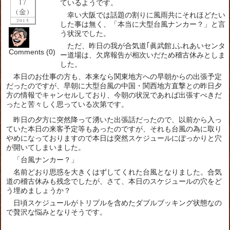
17
ているようです。
(金)
幸い大阪では話題の割りに風雨共にそれほどたい
2015
した事は無く、「本当に大型台風ナンカー？」と言
う状況でした。
ただ、昨日の我が合気道｢眞武館｣ふれあいセンタ
Comments (0)
ー道場は、欠席報告が相次いだため稽古休みとしま
した。
本日のお仕事の方も、本来なら関東地方への早朝からの出張予定
だったのですが、早朝に大型台風の中国・関西地方直撃との昨日夕
方の情報でキャンセルしており、今朝の状況であれば出張すべきだ
ったと苦々しく思っている次第です。
昨日の夕方に突然降って湧いた出張話だったので、以前から入っ
ていた本日の来客予定等もあったのですが、それも台風の為に取り
やめになっておりますので本日は突然スケジュールにぽっかりと穴
が開いてしまいました。
「台風ナンカー？」
名前どおり思惑を大きくはずしてくれた台風となりました。合気
道の稽古休みも残念でしたが、さて、本日のスケジュールの穴をど
う埋めましょうか？
日頃スケジュールがトリプルを含めたダブルブッキング状態なの
で贅沢な悩みとなりそうです。