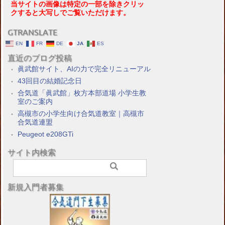
当サイトの画像は特定の一部を除きクリッ
クすると大写しでご覧いただけます。
GTRANSLATE
EN
FR
DE
JA
ES
直近のブログ投稿
眞武館サイト、AIの力で完全リニューアル
43回目の結婚記念日
合気道「眞武館」枚方本部道場 小学生教
室のご案内
高槻市の小学生向け合気道教室｜高槻市
合気道連盟
Peugeot e208GTi
サイト内検索
新規入門者募集