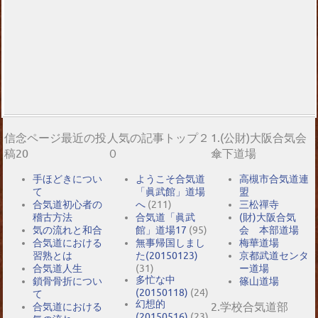
信念ページ最近の投
人気の記事トップ２
1.(公財)大阪合気会
稿20
０
傘下道場
手ほどきについ
ようこそ合気道
高槻市合気道連
て
「眞武館」道場
盟
合気道初心者の
へ
(211)
三松禪寺
稽古方法
合気道「眞武
(財)大阪合気
気の流れと和合
館」道場17
(95)
会 本部道場
合気道における
無事帰国しまし
梅華道場
習熟とは
た(20150123)
京都武道センタ
合気道人生
(31)
ー道場
多忙な中
鎖骨骨折につい
篠山道場
(20150118)
(24)
て
幻想的
2.学校合気道部
合気道における
(20150516)
(23)