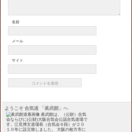
名前
メール
サイト
ようこそ 合気道 「眞武館」へ
眞武館は、（公財）合気
会ならびに(公財)大阪合気会公認合気道場で
す。江見博文道場長（合気会６段）が２０
１０年に設立致しました。 大阪の枚方市に