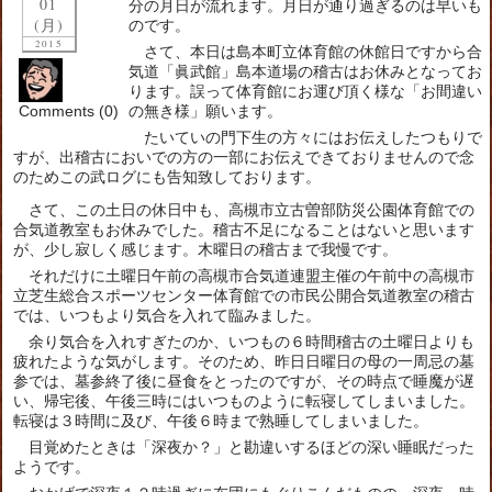
01
分の月日が流れます。月日が通り過ぎるのは早いも
(月)
のです。
2015
さて、本日は島本町立体育館の休館日ですから合
気道「眞武館」島本道場の稽古はお休みとなってお
ります。誤って体育館にお運び頂く様な「お間違い
Comments (0)
の無き様」願います。
たいていの門下生の方々にはお伝えしたつもりで
すが、出稽古においでの方の一部にお伝えできておりませんので念
のためこの武ログにも告知致しております。
さて、この土日の休日中も、高槻市立古曽部防災公園体育館での
合気道教室もお休みでした。稽古不足になることはないと思います
が、少し寂しく感じます。木曜日の稽古まで我慢です。
それだけに土曜日午前の高槻市合気道連盟主催の午前中の高槻市
立芝生総合スポーツセンター体育館での市民公開合気道教室の稽古
では、いつもより気合を入れて臨みました。
余り気合を入れすぎたのか、いつもの６時間稽古の土曜日よりも
疲れたような気がします。そのため、昨日日曜日の母の一周忌の墓
参では、墓参終了後に昼食をとったのですが、その時点で睡魔が遅
い、帰宅後、午後三時にはいつものように転寝してしまいました。
転寝は３時間に及び、午後６時まで熟睡してしまいました。
目覚めたときは「深夜か？」と勘違いするほどの深い睡眠だった
ようです。