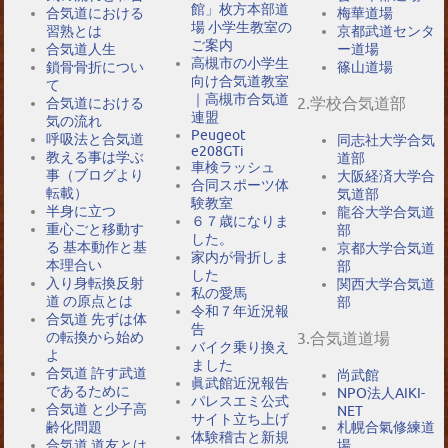
館」枚方本部道
合気道における
梅華道場
場 小学生教室の
習熟とは
京都武道センタ
ご案内
合気道人生
ー道場
高槻市の小学生
鎖骨骨折につい
篠山道場
向け合気道教室
て
｜高槻市合気道
2.学校合気道部
合気道における
連盟
気の流れ
Peugeot
呼吸法と合気道
同志社大学合気
e208GTi
教える事は学ぶ
道部
車検ラッシュ
事（ブログより
大阪経済大学合
合同スポーツ体
転載）
気道部
験教室
半身に立つ
龍谷大学合気道
６７歳になりま
重心ごと移動す
部
した。
る 基本動作と基
京都大学合気道
家内が骨折しま
本理合い
部
した
入り身転換反射
関西大学合気道
私の愛馬
道 の原点とは
部
令和７年近況報
合気道 先ずは体
告
の転換から始め
3.合気道道場
バイク乗り換え
よ
ました
合気道 許す武道
尚武館
眞武館近況報告
であるために
NPO法人AIKI-
パレスエミ公式
合気道 と少子高
NET
サイト立ち上げ
札幌合氣修練道
齢化問題
体験稽古と新規
場
合気道 道友とは