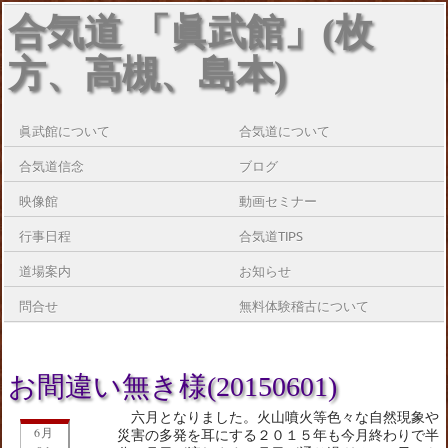
合気道 「眞武館」(枚
方、高槻、島本)
眞武館について
合気道について
合気道信念
ブログ
映像館
動画セミナー
行事日程
合気道TIPS
道場案内
お知らせ
問合せ
無料体験稽古について
お間違い無き様(20150601)
六月となりました。火山噴火等色々な自然現象や
6月
災害の多発を耳にする２０１５年も今月終わりで半