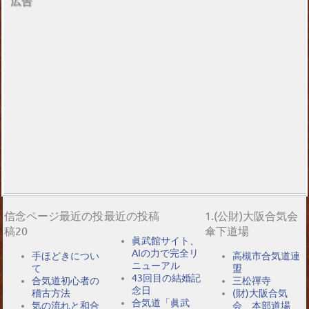
広告
信念ページ最近の投
最近の投稿
1.(公財)大阪合気会
稿20
傘下道場
眞武館サイト、
AIの力で完全リ
手ほどきについ
高槻市合気道連
ニューアル
て
盟
43回目の結婚記
合気道初心者の
三松禪寺
念日
稽古方法
(財)大阪合気
合気道「眞武
気の流れと和合
会 本部道場