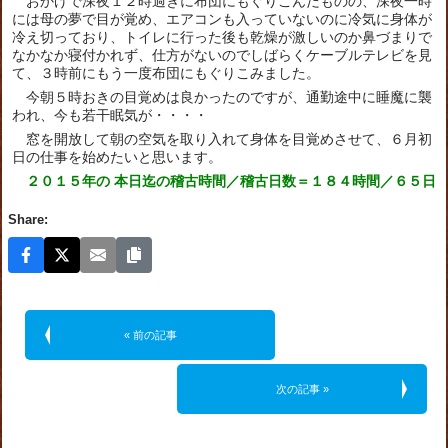
おかげで深夜１２時過ぎに布団にもぐりこんだものの、深夜一時
には母の夢で目が覚め、エアコンも入っていないのに冷気に身体が
冷え切っており、トイレに行った後も乾燥が激しいのか鼻づまりで
なかなか寝付かれず、仕方がないのでしばらくケーブルテレビを見
て、３時前にもう一度布団にもぐりこみました。
今朝５時おきの目覚めは良かったのですが、通勤途中に睡魔に襲
われ、今も若干眠気が・・・・
窓を開放して朝の空気を取り入れて身体を目覚めさせて、６月初
日の仕事を始めたいと思います。
２０１５年の 本日迄の稽古時間／稽古日数＝１８４時間／６５日
Share:
« 前の記事
次の記事 »