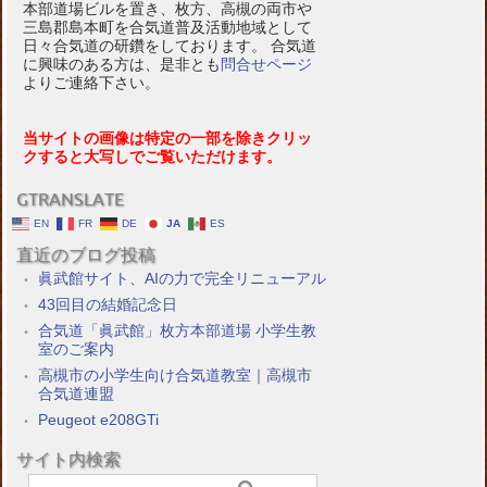
本部道場ビルを置き、枚方、高槻の両市や
三島郡島本町を合気道普及活動地域として
日々合気道の研鑽をしております。 合気道
に興味のある方は、是非とも
問合せページ
よりご連絡下さい。
当サイトの画像は特定の一部を除きクリッ
クすると大写しでご覧いただけます。
GTRANSLATE
EN
FR
DE
JA
ES
直近のブログ投稿
眞武館サイト、AIの力で完全リニューアル
43回目の結婚記念日
合気道「眞武館」枚方本部道場 小学生教
室のご案内
高槻市の小学生向け合気道教室｜高槻市
合気道連盟
Peugeot e208GTi
サイト内検索