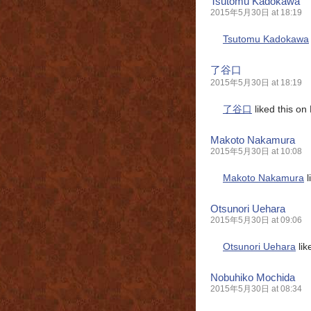
Tsutomu Kadokawa
2015年5月30日 at 18:19
Tsutomu Kadokawa
了谷口
2015年5月30日 at 18:19
了谷口
liked this on
Makoto Nakamura
2015年5月30日 at 10:08
Makoto Nakamura
l
Otsunori Uehara
2015年5月30日 at 09:06
Otsunori Uehara
lik
Nobuhiko Mochida
2015年5月30日 at 08:34