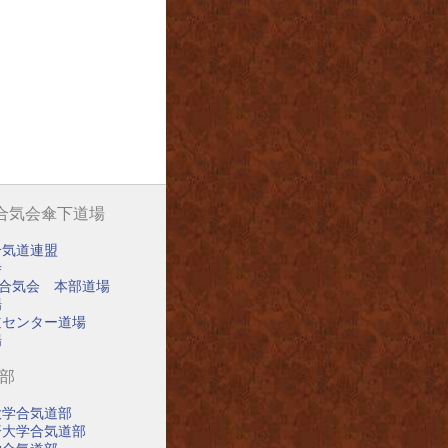
阪合気会傘下道場
合気道連盟
寺
阪合気会 本部道場
場
道センター道場
場
道部
大学合気道部
済大学合気道部