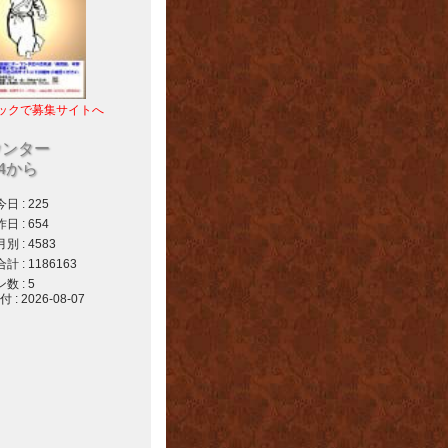
ックで募集サイトへ
ウンター
04から
 : 225
 : 654
 : 4583
 : 1186163
 : 5
 2026-08-07