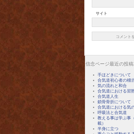
サイト
信念ページ最近の投稿
手ほどきについて
合気道初心者の稽
気の流れと和合
合気道における習
合気道人生
鎖骨骨折について
合気道における気
呼吸法と合気道
教える事は学ぶ事
載）
半身に立つ
重心ごと移動する 