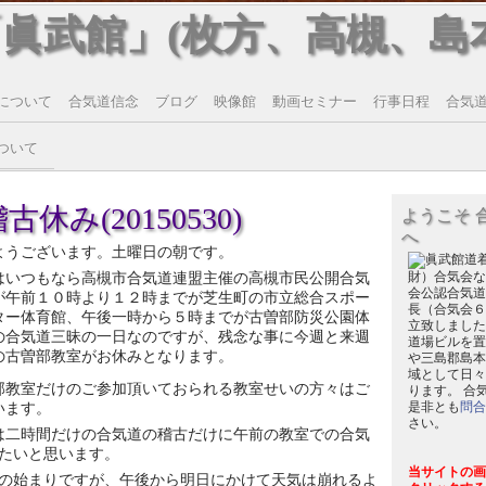
「眞武館」(枚方、高槻、島
について
合気道信念
ブログ
映像館
動画セミナー
行事日程
合気道T
ついて
休み(20150530)
ようこそ 
へ
ようございます。土曜日の朝です。
はいつもなら高槻市合気道連盟主催の高槻市民公開合気
財）合気会な
会公認合気道
が午前１０時より１２時までが芝生町の市立総合スポー
長（合気会６
ター体育館、午後一時から５時までが古曽部防災公園体
立致しました
の合気道三昧の一日なのですが、残念な事に今週と来週
道場ビルを置
の古曽部教室がお休みとなります。
や三島郡島本
域として日々
部教室だけのご参加頂いておられる教室せいの方々はご
ります。 合
います。
是非とも
問合
さい。
は二時間だけの合気道の稽古だけに午前の教室での合気
たいと思います。
当サイトの画
の始まりですが、午後から明日にかけて天気は崩れるよ