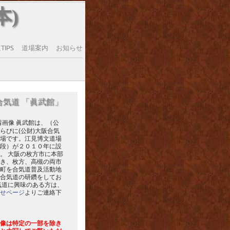
本)
IPS
道場案内
お知らせ
合気道 「眞武館」
眞武館は、（公
らびに(公財)大阪合気
場です。江見博文道場
段）が２０１０年に設
。 大阪の枚方市に本部
き、枚方、高槻の両市
町を合気道普及活動地
合気道の研鑽をしてお
気道に興味のある方は、
せページ
よりご連絡下
像は特定の一部を除き