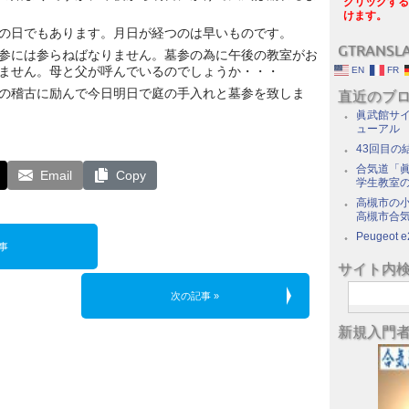
クリックする
けます。
の日でもあります。月日が経つのは早いものです。
GTRANSL
参には参らねばなりません。墓参の為に午後の教室がお
ません。母と父が呼んでいるのでしょうか・・・
EN
FR
の稽古に励んで今日明日で庭の手入れと墓参を致しま
直近のブ
眞武館サイ
ューアル
43回目の
合気道「眞
Email
Copy
学生教室
高槻市の
高槻市合
Peugeot e
事
サイト内
次の記事 »
新規入門