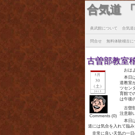
合気道 
眞武館について
合気道
問合せ
無料体験稽古に
古曽部教室稽古
おは
5月
本日
30
道教室
(土)
ツセン
2015
育館で
は午後
古曽
注意願
Comments (0)
本日
道には気合を入れて臨み
非常に良い天気の一日