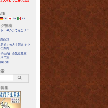
と大写しでご覧いただ
ATE
DE
JA
ES
ログ投稿
ト、AIの力で完全リニ
結婚記念日
武館」枚方本部道場 小
のご案内
小学生向け合気道教室｜
気道連盟
208GTi
検索
者募集