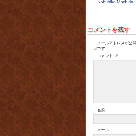
Nobuhiko Mochida
l
コメントを残す
メールアドレスが公
目です
コメント
※
名前
メール