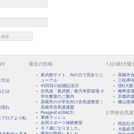
20
最近の投稿
1.(公財)大
眞武館サイト、AIの力で完全リニ
高槻市
古方法
ューアル
三松禪
43回目の結婚記念日
(財)大
熟とは
合気道「眞武館」枚方本部道場 小
梅華道
学生教室のご案内
京都武
高槻市の小学生向け合気道教室｜
篠山道
の流れ
高槻市合気道連盟
2.学校合気
Peugeot e208GTi
車検ラッシュ
（ブログより転
合同スポーツ体験教室
同志社
６７歳になりました。
大阪経
家内が骨折しました
基本動作と基本