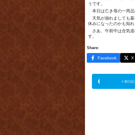
うです。
本日は亡き母の一周忌
天気が崩れましても墓
休みになったのかも知れ
さあ、午前中は合気道
す。
Share:
Facebook
X
« 前の記