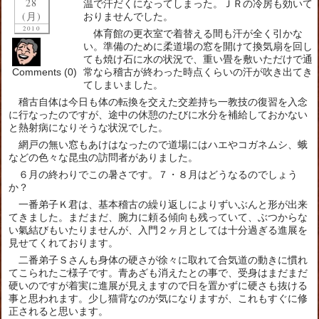
28
温で汗だくになってしまった。ＪＲの冷房も効いて
(月)
おりませんでした。
2010
体育館の更衣室で着替える間も汗が全く引かな
い。準備のために柔道場の窓を開けて換気扇を回し
ても焼け石に水の状況で、重い畳を敷いただけで通
Comments (0)
常なら稽古が終わった時点くらいの汗が吹き出てき
てしまいました。
稽古自体は今日も体の転換を交えた交差持ち一教技の復習を入念
に行なったのですが、途中の休憩のたびに水分を補給しておかない
と熱射病になりそうな状況でした。
網戸の無い窓もあけはなったので道場にはハエやコガネムシ、蛾
などの色々な昆虫の訪問者がありました。
６月の終わりでこの暑さです。７・８月はどうなるのでしょう
か？
一番弟子Ｋ君は、基本稽古の繰り返しによりずいぶんと形が出来
てきました。まだまだ、腕力に頼る傾向も残っていて、ぶつからな
い氣結びもいたりませんが、入門２ヶ月としては十分過ぎる進展を
見せてくれております。
二番弟子Ｓさんも身体の硬さが徐々に取れて合気道の動きに慣れ
てこられたご様子です。青あざも消えたとの事で、受身はまだまだ
硬いのですが着実に進展が見えますので日を置かずに硬さも抜ける
事と思われます。少し猫背なのが気になりますが、これもすぐに修
正されると思います。