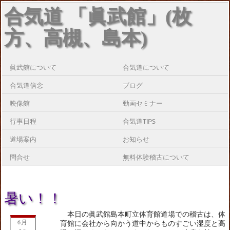
合気道 「眞武館」(枚
方、高槻、島本)
眞武館について
合気道について
合気道信念
ブログ
映像館
動画セミナー
行事日程
合気道TIPS
道場案内
お知らせ
問合せ
無料体験稽古について
暑い！！
本日の眞武館島本町立体育館道場での稽古は、体
6月
育館に会社から向かう道中からものすごい湿度と高