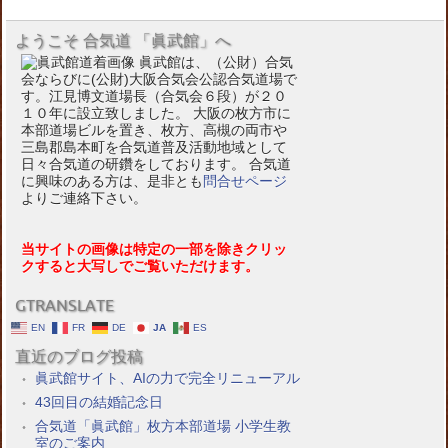
ようこそ 合気道 「眞武館」へ
眞武館は、（公財）合気
会ならびに(公財)大阪合気会公認合気道場で
す。江見博文道場長（合気会６段）が２０
１０年に設立致しました。 大阪の枚方市に
本部道場ビルを置き、枚方、高槻の両市や
三島郡島本町を合気道普及活動地域として
日々合気道の研鑽をしております。 合気道
に興味のある方は、是非とも
問合せページ
よりご連絡下さい。
当サイトの画像は特定の一部を除きクリッ
クすると大写しでご覧いただけます。
GTRANSLATE
EN
FR
DE
JA
ES
直近のブログ投稿
眞武館サイト、AIの力で完全リニューアル
43回目の結婚記念日
合気道「眞武館」枚方本部道場 小学生教
室のご案内