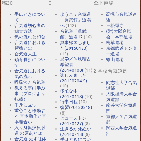
稿20
０
傘下道場
手ほどきについ
ようこそ合気道
高槻市合気道連
て
「眞武館」道場
盟
合気道初心者の
へ
(142)
三松禪寺
稽古方法
合気道「眞武
(財)大阪合気
気の流れと和合
館」道場17
(66)
会 本部道場
合気道における
無事帰国しまし
梅華道場
習熟とは
た(20150123)
京都武道センタ
合気道人生
(12)
ー道場
見学／体験稽古
鎖骨骨折につい
篠山道場
希望者
て
(20140108)
(11)
2.学校合気道部
合気道における
楽しみました
気の流れ
(20150704-5)
呼吸法と合気道
同志社大学合気
(10)
教える事は学ぶ
道部
多忙な中
事（ブログより
大阪経済大学合
(20150118)
(10)
転載）
気道部
行事日程
(10)
半身に立つ
龍谷大学合気道
復習(20150518)
重心ごと移動す
部
(8)
る 基本動作と基
京都大学合気道
ヒューストン
本理合い
部
(20150127)
(8)
入り身転換反射
関西大学合気道
生きるか死ぬか
道 の原点とは
部
(20140213)
(8)
合気道 先ずは体
手ほどきについ