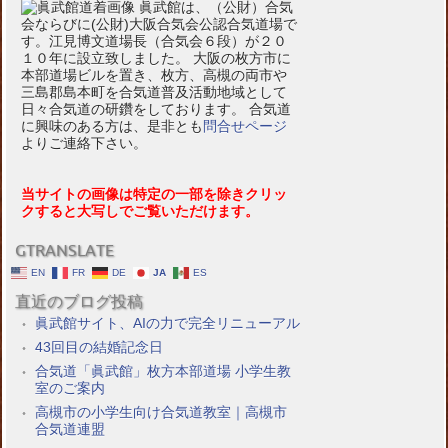
眞武館は、（公財）合気
会ならびに(公財)大阪合気会公認合気道場で
す。江見博文道場長（合気会６段）が２０
１０年に設立致しました。 大阪の枚方市に
本部道場ビルを置き、枚方、高槻の両市や
三島郡島本町を合気道普及活動地域として
日々合気道の研鑽をしております。 合気道
に興味のある方は、是非とも
問合せページ
よりご連絡下さい。
当サイトの画像は特定の一部を除きクリッ
クすると大写しでご覧いただけます。
GTRANSLATE
EN
FR
DE
JA
ES
直近のブログ投稿
眞武館サイト、AIの力で完全リニューアル
43回目の結婚記念日
合気道「眞武館」枚方本部道場 小学生教
室のご案内
高槻市の小学生向け合気道教室｜高槻市
合気道連盟