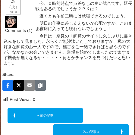
29
今、０時前時点で点差なしの良い試合です。延長
(火)
戦もあるのでしょうか？ＰＫは？
2010
遅くとも午前二時には就寝できるのでしょう。
明日の仕事に差し支えないか心配ですが、このま
ま寝床に入っても寝れないでしょうし！
Comments (1)
今日は、奈良のＩ師範のサイトに久しぶりに書き
込みをして見ました。永らくご無沙汰いたしておりますが、私の大
好きな師範のお一人ですので、稽古をご一緒できればと思うのです
が、なかなかお会いできません。道場を始めてしまったのでますま
す機会が無くなるか・・・・・何とかチャンスを見つけたいと思い
ます。
Share:
Post Views:
0
« 前の記事
次の記事 »