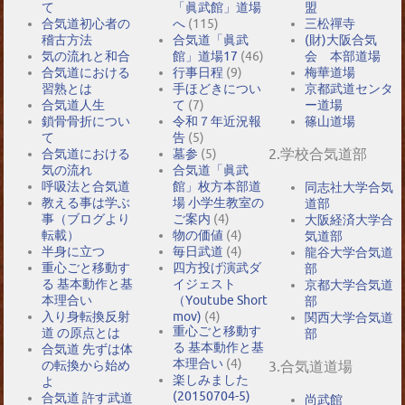
て
「眞武館」道場
盟
合気道初心者の
へ
(115)
三松禪寺
稽古方法
合気道「眞武
(財)大阪合気
気の流れと和合
館」道場17
(46)
会 本部道場
合気道における
行事日程
(9)
梅華道場
習熟とは
手ほどきについ
京都武道センタ
合気道人生
て
(7)
ー道場
鎖骨骨折につい
令和７年近況報
篠山道場
て
告
(5)
2.学校合気道部
合気道における
墓参
(5)
気の流れ
合気道「眞武
呼吸法と合気道
館」枚方本部道
同志社大学合気
教える事は学ぶ
場 小学生教室の
道部
事（ブログより
ご案内
(4)
大阪経済大学合
転載）
物の価値
(4)
気道部
半身に立つ
毎日武道
(4)
龍谷大学合気道
重心ごと移動す
四方投げ演武ダ
部
る 基本動作と基
イジェスト
京都大学合気道
本理合い
（Youtube Short
部
入り身転換反射
mov)
(4)
関西大学合気道
重心ごと移動す
道 の原点とは
部
る 基本動作と基
合気道 先ずは体
本理合い
(4)
の転換から始め
3.合気道道場
楽しみました
よ
(20150704-5)
合気道 許す武道
尚武館