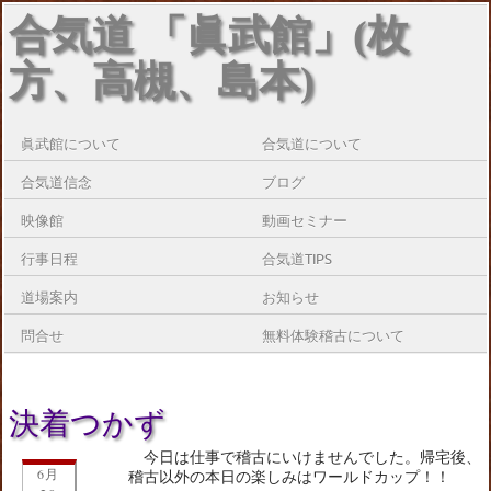
合気道 「眞武館」(枚
方、高槻、島本)
眞武館について
合気道について
合気道信念
ブログ
映像館
動画セミナー
行事日程
合気道TIPS
道場案内
お知らせ
問合せ
無料体験稽古について
決着つかず
今日は仕事で稽古にいけませんでした。帰宅後、
6月
稽古以外の本日の楽しみはワールドカップ！！