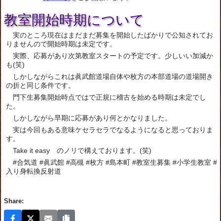
教室開始時期について
実のところ現在はまだまだ募集を開始したばかりで公知されてお
りませんので開始時期は未定です。
実際、応募があり次第教室スタートの予定です。少しいい加減か
も(笑)
しかしながらこれは眞武館道場自体や枚方の本部道場の道場開き
の折と同じ条件です。
門下生募集開始時点ではで正規に稽古を始める時期は未定でし
た。
しかしながら早期に応募があり何とかなりました。
実は今回もある意味ケセラセラでなるようになると思っておりま
す。
Take it easy のノリで構えております。(笑)
#合気道 #眞武館 #高槻 #枚方 #島本町 #教室生募集 #小学生教室 #
入り身転換反射道
Share: