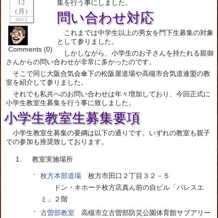
12
集を行う事にしました。
(月)
問い合わせ対応
2022
これまでは中学生以上の男女を門下生募集の対象
として参りました。
Comments (0)
しかしながら、小学生のお子さんを持たれる親御
さんからの問い合わせが非常に多かったのです。
そこで同じ大阪合気会傘下の松阪屋道場や高槻市合気道連盟の教
室を紹介して参りました。
それでも私共へのお問い合わせは年々増加しており、今回正式に
小学生教室生募集を行う事に致しました。
小学生教室生募集要項
小学生教室生募集の要綱は以下の通りです。いずれの教室も親子
での参加も推奨致しております。
教室実施場所
枚方本部道場
枚方市田口２丁目３２－５
ドン・キホーテ枚方店真ん前の自ビル「パレスエ
ミ」２階
古曽部教室
高槻市立古曽部防災公園体育館サブアリー