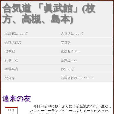
合気道 「眞武館」(枚
方、高槻、島本)
眞武館について
合気道について
合気道信念
ブログ
映像館
動画セミナー
行事日程
合気道TIPS
道場案内
お知らせ
問合せ
無料体験稽古について
遠来の友
今日午前中に数年ぶりに以前至誠館の門下生だっ
11月
たニュージーランドのキースよりメールが入った。