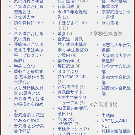
気の流れと和合
館」道場17
(28)
会 本部道場
合気道における
行事日程
(8)
梅華道場
習熟とは
令和７年近況報
京都武道センタ
合気道人生
告
(5)
ー道場
鎖骨骨折につい
手ほどきについ
篠山道場
て
て
(5)
2.学校合気道部
合気道における
墓参
(5)
気の流れ
合気道「眞武
呼吸法と合気道
館」枚方本部道
同志社大学合気
教える事は学ぶ
場 小学生教室の
道部
事（ブログより
ご案内
(4)
大阪経済大学合
転載）
物の価値
(4)
気道部
半身に立つ
毎日武道
(4)
龍谷大学合気道
重心ごと移動す
３０年ぶり
部
る 基本動作と基
(20150612-14)
京都大学合気道
(4)
本理合い
部
合気道信念
(4)
入り身転換反射
関西大学合気道
眞武館サイト、
道 の原点とは
部
AIの力で完全リ
合気道 先ずは体
ニューアル
(3)
の転換から始め
3.合気道道場
43回目の結婚記
よ
念日
(3)
合気道 許す武道
尚武館
Peugeot
であるために
NPO法人AIKI-
e208GTi
(3)
合気道 と少子高
NET
車検ラッシュ
(3)
札幌合氣修練道
齢化問題
６７歳になりま