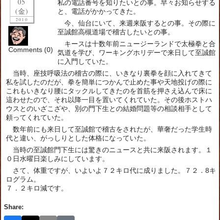
05
私の電話番号を知りたいとの事。早々お知らせする
(金)
と、電話がかかってきた。
2010
今、仙台にいて、来週来阪するとの事。その際に
至誠館高槻道場で稽古したいとの事。
キースは十数年前ニュージーランドで太極拳と合
Comments (0)
気道を学び、ワーキングホリデーで来日して至誠館
に入門していた。
当時、座技呼吸法の稽古の際に、いきなり裏拳を顔に入れてきて
私を試したのだが、拳を簡単につかんで止めた事や天地投げの際に
これもいきなり腰にタックルしてきたのを首筋を押さえ込んで床に
這わせたので、それ以降一目を置いてくれていた。その後ホストハ
ウスとのいざこざや、別の門下生との結婚問題等の相談相手として
頼ってくれていた。
数年前にも来日して至誠館で稽古をされたが、華奢だった学生時
代と違い、がっしりとした体格になっていた。
当時の至誠館門下生には驚きのニュースと共に来阪されます。１
０日水曜日楽しみにしています。
さて、体重ですが、いよいよ７２キロ代に成りました。７２．8キ
ログラム。
７．２キロ減です。
Share: