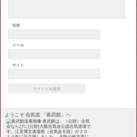
名前
メール
サイト
ようこそ 合気道 「眞武館」へ
眞武館は、（公財）合気
会ならびに(公財)大阪合気会公認合気道場で
す。江見博文道場長（合気会６段）が２０
１０年に設立致しました。 大阪の枚方市に