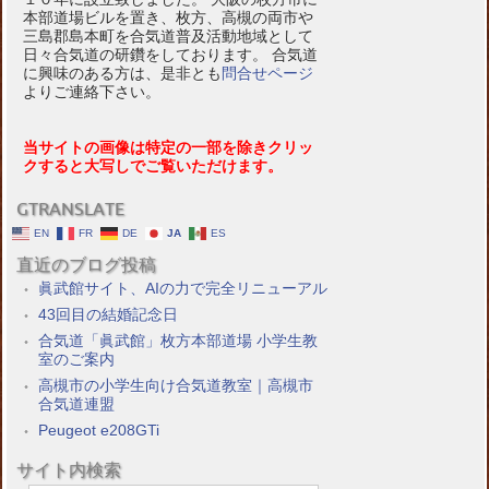
本部道場ビルを置き、枚方、高槻の両市や
三島郡島本町を合気道普及活動地域として
日々合気道の研鑽をしております。 合気道
に興味のある方は、是非とも
問合せページ
よりご連絡下さい。
当サイトの画像は特定の一部を除きクリッ
クすると大写しでご覧いただけます。
GTRANSLATE
EN
FR
DE
JA
ES
直近のブログ投稿
眞武館サイト、AIの力で完全リニューアル
43回目の結婚記念日
合気道「眞武館」枚方本部道場 小学生教
室のご案内
高槻市の小学生向け合気道教室｜高槻市
合気道連盟
Peugeot e208GTi
サイト内検索