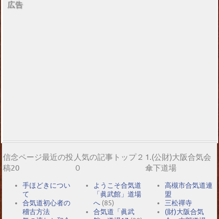
広告
信念ページ最近の投
人気の記事トップ２
1.(公財)大阪合気会
稿20
０
傘下道場
手ほどきについ
ようこそ合気道
高槻市合気道連
て
「眞武館」道場
盟
合気道初心者の
へ
(85)
三松禪寺
稽古方法
合気道「眞武
(財)大阪合気